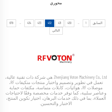
محوري
...
...
السابق
1
430
431
432
433
434
679
التالي
Zhenjiang Voton Machinery Co., Ltd هي شركة ذات تقنية عالية،
تعمل في تطوير وتصميم واختبار منتجات متكيفات RF،
موصلات RF، هوائيات، كابلات متماسة، مكثفات حماية
وعناصر سلبية، كما توفر خدمات مخصصة وفقًا لاحتياجات
العملاء، بما في ذلك خدمات البرهان، اختيار تكوين المنتج،
الاختبار والتحسين.