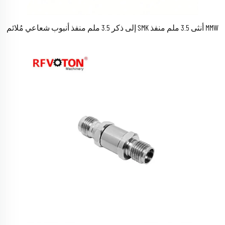
MMW أنثى 3.5 ملم منفذ SMK إلى ذكر 3.5 ملم منفذ أنبوب شعاعي مُلائم