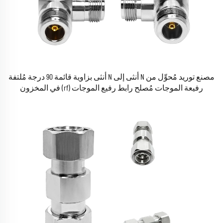
مصنع توريد مُحوِّل من N أنثى إلى N أنثى بزاوية قائمة 90 درجة مُلتفة
رفيعة الموجات مُصلح رابط رفيع الموجات (rf) في المخزون