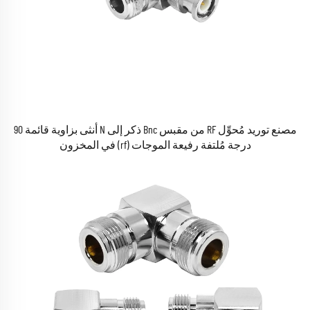
مصنع توريد مُحوِّل RF من مقبس Bnc ذكر إلى N أنثى بزاوية قائمة 90
درجة مُلتفة رفيعة الموجات (rf) في المخزون