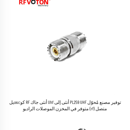
توفير مصنع مُحوّل PL259 UHF أنثى إلى Uhf أنثى جاك RF كوаксيل
متصل (rf) متوفر في المخزن الموصلات الراديو