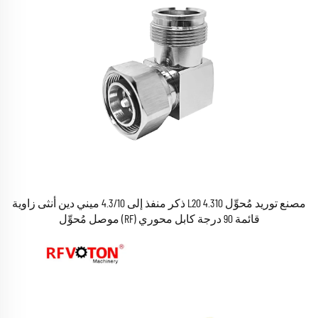
مصنع توريد مُحوِّل 4.310 L20 ذكر منفذ إلى 4.3/10 ميني دين أنثى زاوية
قائمة 90 درجة كابل محوري (RF) موصل مُحوِّل