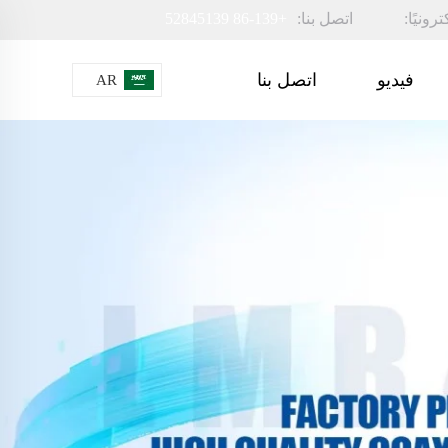
رونيًا:
اتصل بنا:
+86-139 52845139
فيديو
اتصل بنا
AR