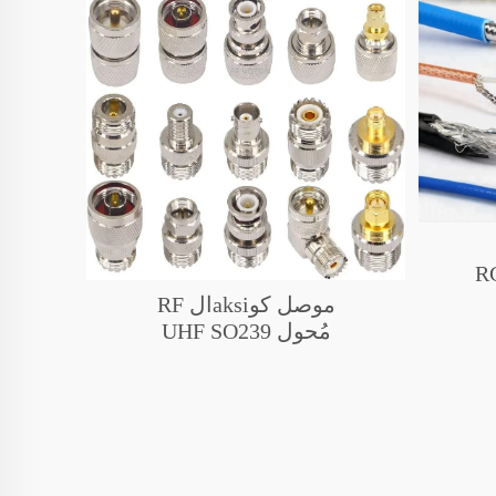
RG
C
موصل كوaksiال RF
/قمر
مُحول UHF SO239
PL259 UHF إلى SMA
BNC N F FME TNC
MCX MINI UHF
LMR400 RG58 محول