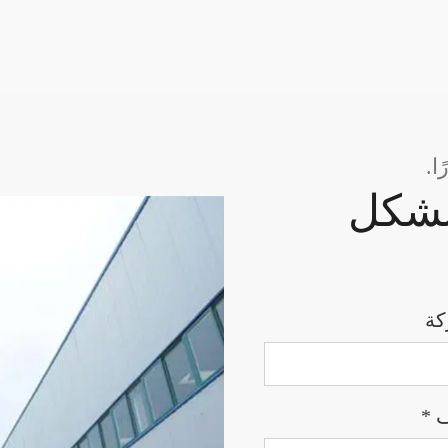
ا.
 بشكل
كة
ف *