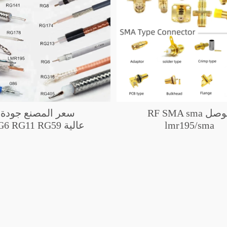
موصل RF SMA sma
سعر المصنع جودة
lmr195/sma
عالية 6 RG11 RG59
RG142/sma
RG58 كابل oaxial
RG214/sma 047/s
لتلفزيون/CATV
RG393/sma 174/s
صناعي/هوائي/CCTV
RG316/sma
RG141/sma
RG178/sma 086/s
lmr400