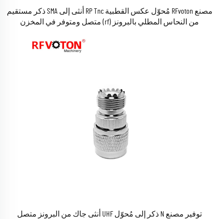
مصنع RFvoton مُحوّل عكس القطبية RP Tnc أنثى إلى SMA ذكر مستقيم
من النحاس المطلي بالبرونز (rf) متصل ومتوفر في المخزن
توفير مصنع N ذكر إلى مُحوّل UHF أنثى جاك من البرونز متصل