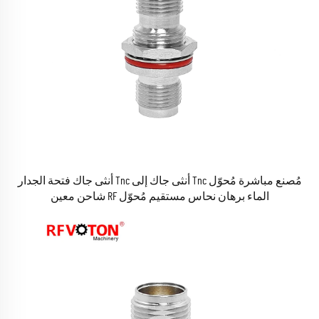
مُصنع مباشرة مُحوّل Tnc أنثى جاك إلى Tnc أنثى جاك فتحة الجدار
الماء برهان نحاس مستقيم مُحوّل RF شاحن معين