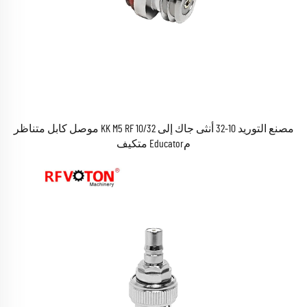
مصنع التوريد 10-32 أنثى جاك إلى 10/32 KK M5 RF موصل كابل متناظر
مEducator متكيف