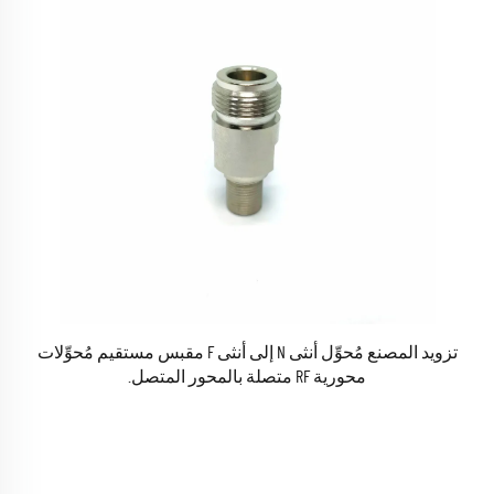
تزويد المصنع مُحوِّل أنثى N إلى أنثى F مقبس مستقيم مُحوِّلات
محورية RF متصلة بالمحور المتصل.