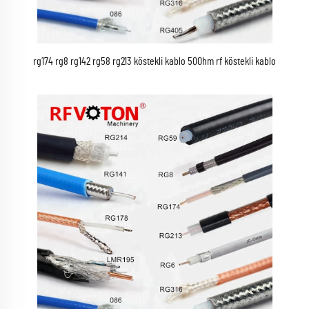
rg174 rg8 rg142 rg58 rg213 köstekli kablo 50Ohm rf köstekli kablo