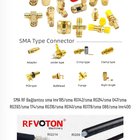
SMA RF Bağlantısı sma lmr195/sma RG142/sma RG214/sma 047/sma
RG393/sma 174/sma RG316/sma RG141/sma RG178/sma 086/sma lmr400