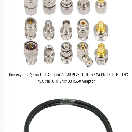
RF Koaksiyel Bağlantı UHF Adaptör SO239 PL259 UHF to SMA BNC N F FME TNC
MCX MINI UHF LMR400 RG58 Adaptör