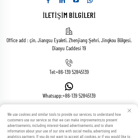
İLETİŞİM BİLGİLERİ
Office add : çin, Jiangsu Eyaleti, Zhenjiang Şehri, Jingkou Bölgesi,
Diaoyu Caddesi 19
Tel:
+86-139 52845139
Whatsapp:
+86-139 52845139
We use cookies and similar tools to provide our services, to understand how
E-posta:
[email protected]
customers use our service so that we can make improvements,to present
advertisements, including interest-based advertisements, and to share
information about your use of our site with social media, advertising and
analytics partners. If you do not want to accept all cookies, or if you would like to