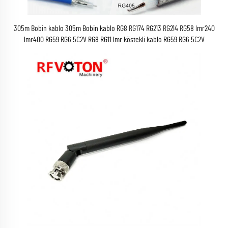
305m Bobin kablo 305m Bobin kablo RG8 RG174 RG213 RG214 RG58 lmr240
lmr400 RG59 RG6 5C2V RG8 RG11 lmr köstekli kablo RG59 RG6 5C2V