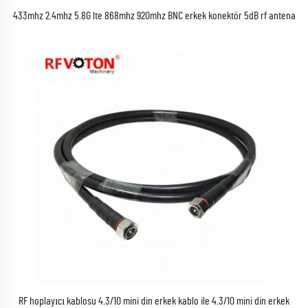
433mhz 2.4mhz 5.8G lte 868mhz 920mhz BNC erkek konektör 5dB rf antena
RF hoplayıcı kablosu 4.3/10 mini din erkek kablo ile 4.3/10 mini din erkek