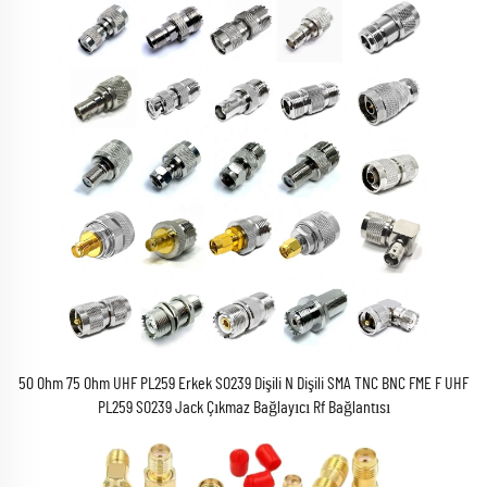
50 Ohm 75 Ohm UHF PL259 Erkek SO239 Dişili N Dişili SMA TNC BNC FME F UHF
PL259 SO239 Jack Çıkmaz Bağlayıcı Rf Bağlantısı