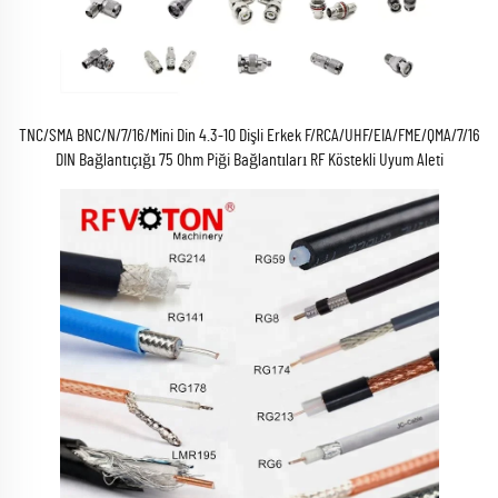
TNC/SMA BNC/N/7/16/Mini Din 4.3-10 Dişli Erkek F/RCA/UHF/EIA/FME/QMA/7/16
DIN Bağlantıçığı 75 Ohm Piği Bağlantıları RF Köstekli Uyum Aleti