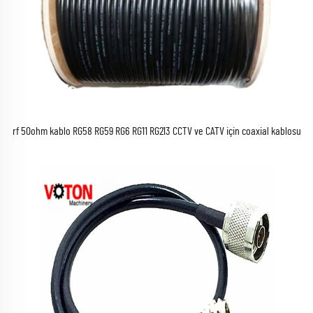
rf 50ohm kablo RG58 RG59 RG6 RG11 RG213 CCTV ve CATV için coaxial kablosu