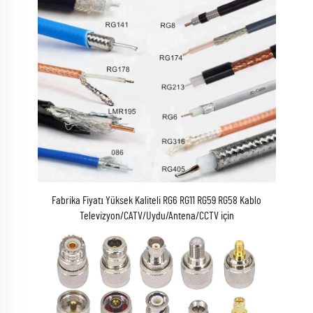
Fabrika Fiyatı Yüksek Kaliteli RG6 RG11 RG59 RG58 Kablo
Televizyon/CATV/Uydu/Antena/CCTV için