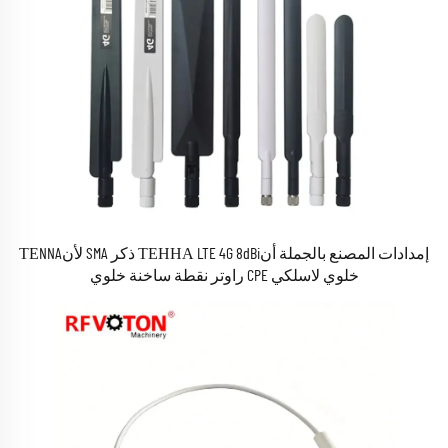
إمدادات المصنع بالجملة أنТЕННА LTE 4G 8dBi ذكر SMA لأنТЕNNA
خلوي لاسلكي CPE راوتر نقطة ساخنة خلوي