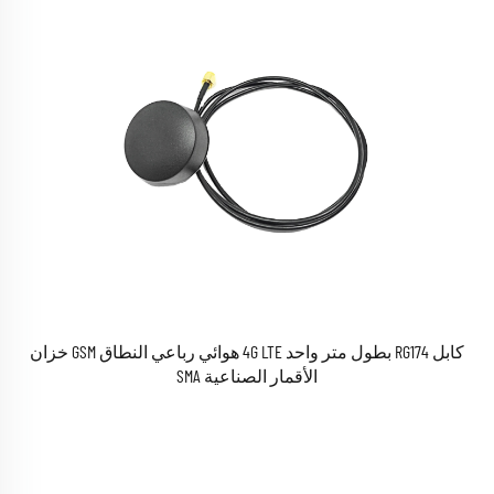
كابل RG174 بطول متر واحد 4G LTE هوائي رباعي النطاق GSM خزان
الأقمار الصناعية SMA