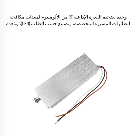
وحدة تضخيم القدرة الإذاعية RF من الألومنيوم لمعدات مكافحة
الطائرات المسيرة المخصصة، وتصنيع حسب الطلب (OEM)، ومُعدة
للاستخدام في المصنع، مع تعديل التردد من ٨٢٠ إلى ٩٢٠ ميغاهيرتز
وقدرة ٥٠ واط