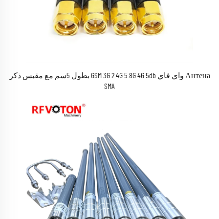
Антена واي فاي GSM 3G 2.4G 5.8G 4G 5db بطول 5سم مع مقبس ذكر
SMA