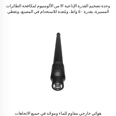
وحدة تضخيم القدرة الإذاعية RF من الألومنيوم لمكافحة الطائرات
المسيرة، بقدرة ٥٠ واط، ومُعدة للاستخدام في المصنع، وتغطي
نطاق التردد من ٩٢٠ ميغاهيرتز إلى ١٠٥٠ ميغاهيرتز، ومزودة بحماية
ضد نسبة الموجة الراكدة الجبهية (VSWR) لمعدات الأمن
هوائي خارجي مقاوم للماء وموجّه في جميع الاتجاهات