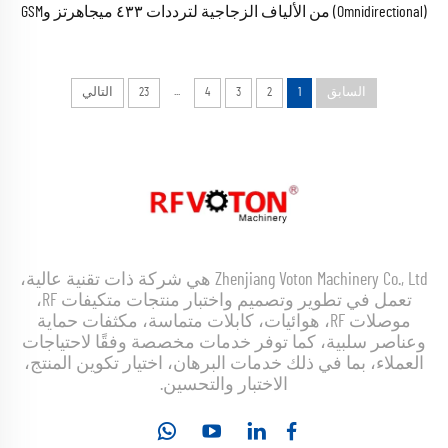
(Omnidirectional) من الألياف الزجاجية لترددات ٤٣٣ ميجاهرتز وGSM
و٢G و٢٫٤G و٣G و٤G وLTE و٥٫٨G، بمعاوقة ٣ ديسيبل، للنطاق الترددي
VHF، ومزود بمُوصِلات من النوع N ذكر/أنثى.
...
السابق
1
2
3
4
23
التالي
Zhenjiang Voton Machinery Co., Ltd هي شركة ذات تقنية عالية،
تعمل في تطوير وتصميم واختبار منتجات متكيفات RF،
موصلات RF، هوائيات، كابلات متماسة، مكثفات حماية
وعناصر سلبية، كما توفر خدمات مخصصة وفقًا لاحتياجات
العملاء، بما في ذلك خدمات البرهان، اختيار تكوين المنتج،
الاختبار والتحسين.