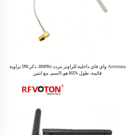
Антенна واي فاي داخلية للراوتر بتردد 868MHz، ذكر SMA بزاوية
قائمة، طول RG174 هو 25سم، مع انتين