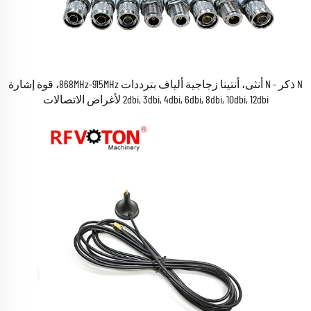
N ذكر - N أنثى، أنتينا زجاجية ألياف بترددات 868MHz-915MHz، قوة إشارة
2dbi, 3dbi, 4dbi, 6dbi, 8dbi, 10dbi, 12dbi لأغراض الاتصالات