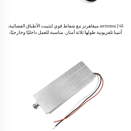
антенна 2.4G ميغاهرتز مع شفاط قوي لتثبيت الأطباق الفضائية،
أنتينا تلفزيونية طولها ثلاثة أمتار، مناسبة للعمل داخليًا وخارجيًا،
مصنوعة من النحاس باستخدام تقنية CNC لتلفزيون رقمي HD.