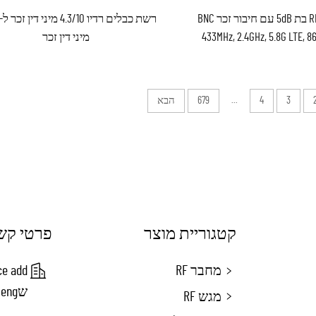
אנטנה RF בת 5dB עם חיבור זכר BNC
433MHz, 2.4GHz, 5.8G LTE, 86
מיני דין זכר
ו-920MHz
3
4
...
679
הבא
קטגוריית מוצר
פרטי קש
מחבר RF
שeng סושו, סין
מגש RF