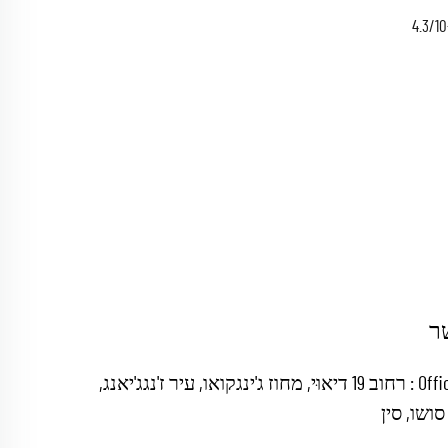
רשת כבלים רדיו 4.3/10 מיני דין זכר ל-4.3/10
ר
Office add : רחוב 19 דיאוּי, מחוז ג'ינגקואו, עיר ז'נגג'יאנג,