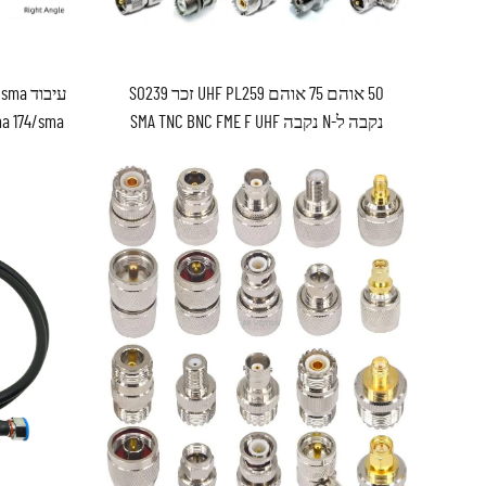
50 אוהם 75 אוהם UHF PL259 זכר SO239
עיבוד
נקבה ל-N נקבה SMA TNC BNC FME F UHF
a 174/sma
PL259 SO239 ג'ק פלוג עיבוד RF
ma 086/sma