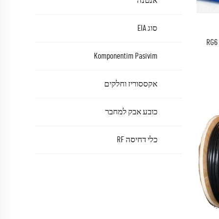
אנטנה
סוג EIA
RG6 RG11 R
Komponentim Pasivim
אקססוריז וחלקים
כובע אבק למחבר
כלי דחיסה RF