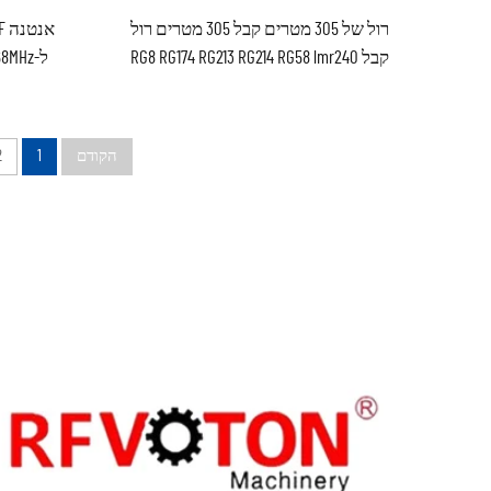
רול של 305 מטרים קבל 305 מטרים רול
קבל RG8 RG174 RG213 RG214 RG58 lmr240
ל-8MHz
lmr400 RG59 RG6 5C2V RG8 RG11 lmr קבל
קואקסיאלי RG59 RG6 5C2V
הקודם
1
2