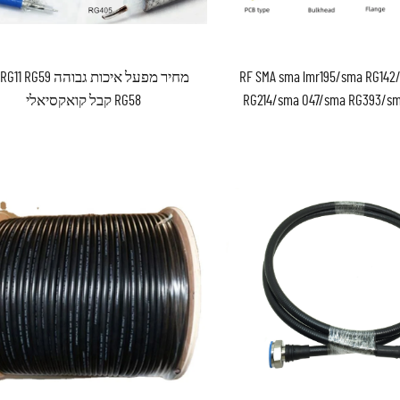
 RF SMA sma lmr195/sma RG142/sma
מחיר מפעל איכות גבוהה G59
RG214/sma 047/sma RG393/sm
RG58 קבל קואקסיאלי
RG316/sma RG141/sma RG178/s
לטלוויזיה/CATV/לוויין/אנטנה/CCTV
lmr400