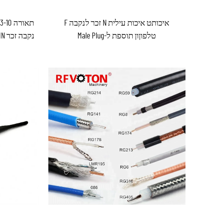
איכותט איכות עילית N זכר לנקבה F
תאורה
טלפוןון תוספת ל-Male Plug
נק
Connector(Adapter Jumper Cable LMR240