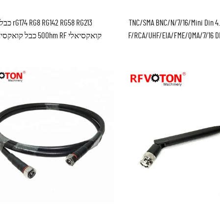
 TNC/SMA BNC/N/7/16/Mini Din 4.3-10
rG174 RG8 RG142 RG58 RG213 כב
בה זכר F/RCA/UHF/EIA/FME/QMA/7/16 DIN
קואקסיאלי 50Ohm RF כבל קואקסיאלי
מחבר 75 אומגה פלג מחברים RF
קואקסיאלי