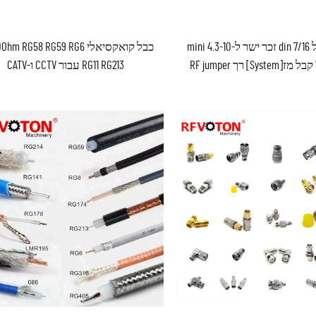
מחיר מפעל 7/16 din זכר ישר ל-4.3-10 mini
כבל קואקסיאלי m RG58 RG59 RG6
din זכר 1/2 קבל מז[System] רך RF jumper
RG11 RG213 עבור CCTV ו-CATV
cable