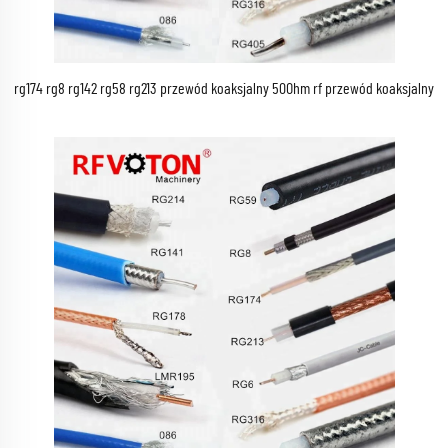
rg174 rg8 rg142 rg58 rg213 przewód koaksjalny 50Ohm rf przewód koaksjalny