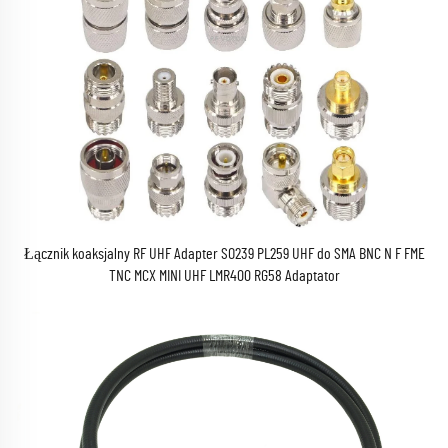
Łącznik koaksjalny RF UHF Adapter SO239 PL259 UHF do SMA BNC N F FME
TNC MCX MINI UHF LMR400 RG58 Adaptator