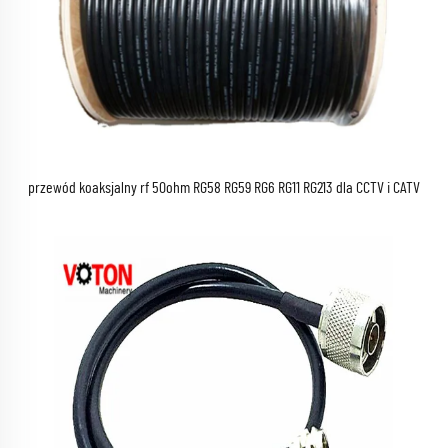
przewód koaksjalny rf 50ohm RG58 RG59 RG6 RG11 RG213 dla CCTV i CATV