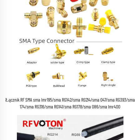
Łącznik RF SMA sma lmr195/sma RG142/sma RG214/sma 047/sma RG393/sma
174/sma RG316/sma RG141/sma RG178/sma 086/sma lmr400