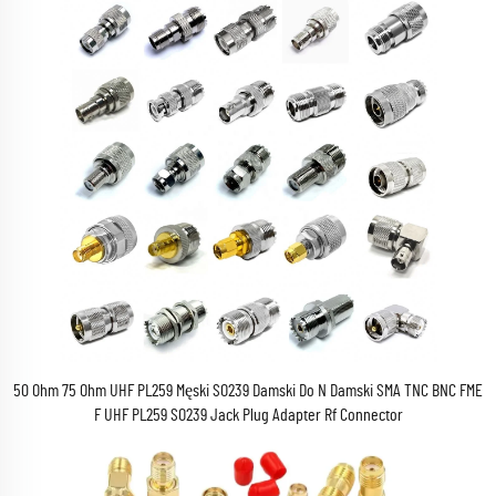
50 Ohm 75 Ohm UHF PL259 Męski SO239 Damski Do N Damski SMA TNC BNC FME
F UHF PL259 SO239 Jack Plug Adapter Rf Connector