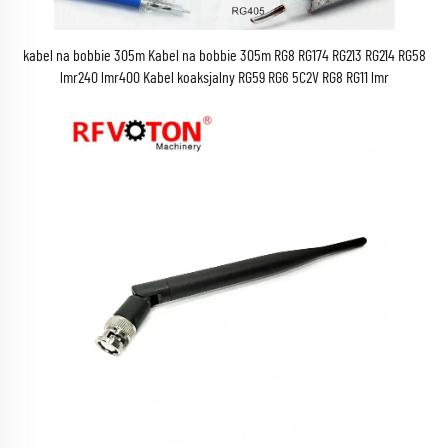
kabel na bobbie 305m Kabel na bobbie 305m RG8 RG174 RG213 RG214 RG58
lmr240 lmr400 Kabel koaksjalny RG59 RG6 5C2V RG8 RG11 lmr