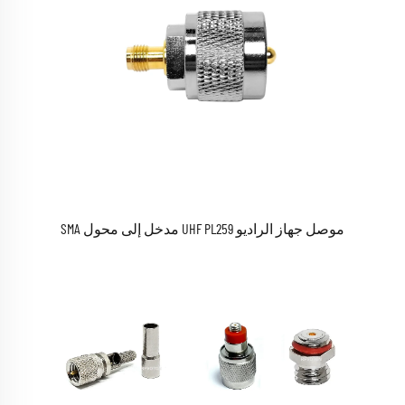
موصل جهاز الراديو UHF PL259 مدخل إلى محول SMA