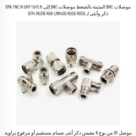
موصلات BNC المثبتة بالضغط موصلات BNC إلى SMA TNC N UHF 1.6/5.6
ذكر وأنثى لـ G174 RG316 RG8 LMR400 RG58 RG59
موصل RF من نوع N مقبس ذكر أنثى صمام مستقيم أو مرفوع بزاوية