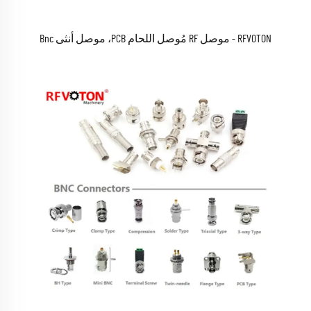
RFVOTON - موصل RF مُوصل اللحام PCB، موصل أنثى Bnc