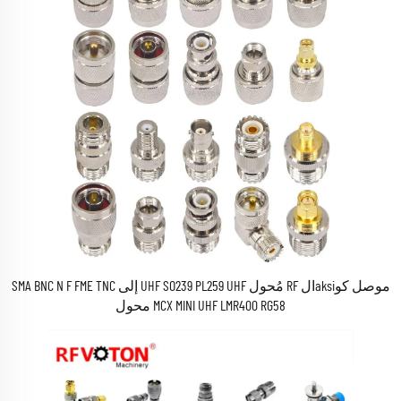
موصل كوaksiال RF مُحول UHF SO239 PL259 UHF إلى SMA BNC N F FME TNC
MCX MINI UHF LMR400 RG58 محول