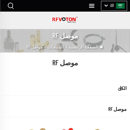
AR
موصل RF
الصفحة الرئيسية
>
المنتجات
>
موصل RF
موصل RF
الكل
موصل RF