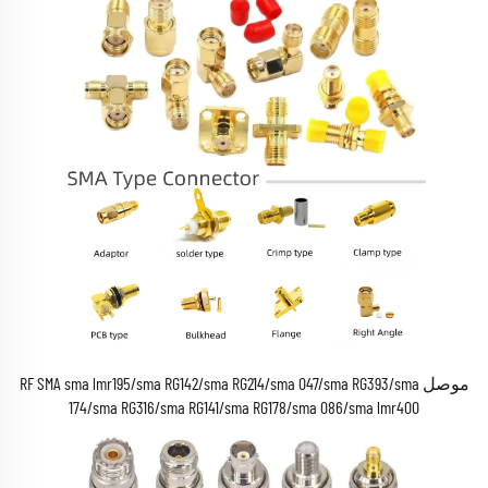
موصل RF SMA sma lmr195/sma RG142/sma RG214/sma 047/sma RG393/sma
174/sma RG316/sma RG141/sma RG178/sma 086/sma lmr400