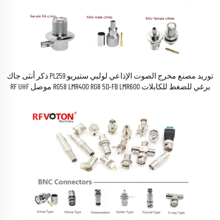
توريد مصنع مخرج الصوت الإذاعي لولبي ستيريو PL259 ذكر أنثى جاك
برغي للضغط للكابلات RG58 LMR400 RG8 5D-FB LMR600 موصل RF UHF