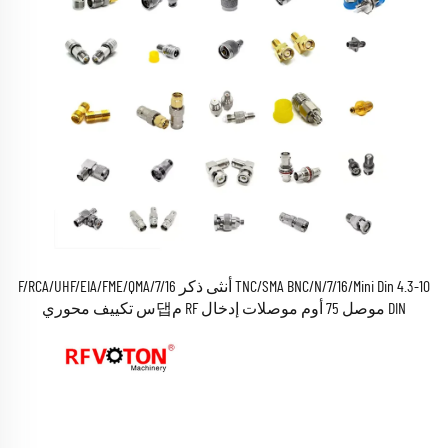
TNC/SMA BNC/N/7/16/Mini Din 4.3-10 أنثى ذكر F/RCA/UHF/EIA/FME/QMA/7/16
DIN موصل 75 أوم موصلات إدخال RF م댑س تكييف محوري