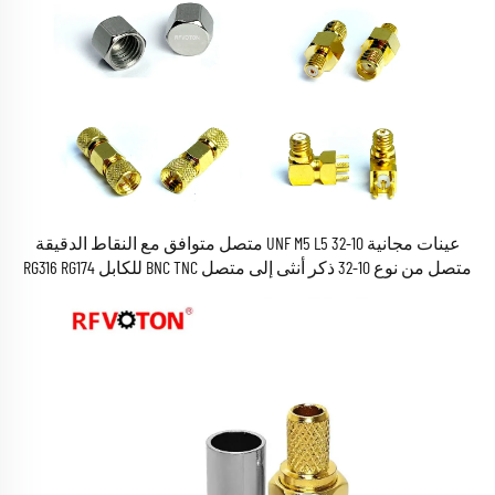
عينات مجانية 10-32 UNF M5 L5 متصل متوافق مع النقاط الدقيقة
متصل من نوع 10-32 ذكر أنثى إلى متصل BNC TNC للكابل RG316 RG174