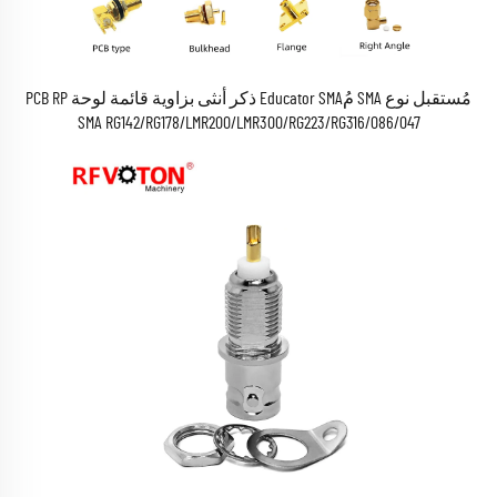
مُستقبل نوع SMA مُEducator SMA ذكر أنثى بزاوية قائمة لوحة PCB RP
SMA RG142/RG178/LMR200/LMR300/RG223/RG316/086/047