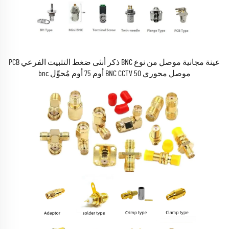
عينة مجانية موصل من نوع BNC ذكر أنثى ضغط التثبيت الفرعي PCB
موصل محوري BNC CCTV 50 أوم 75 أوم مُحوِّل bnc