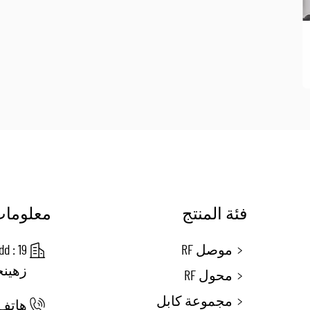
فئة المنتج
معلومات
موصل RF
زهينج
محول RF
مجموعة كابل
هاتف: