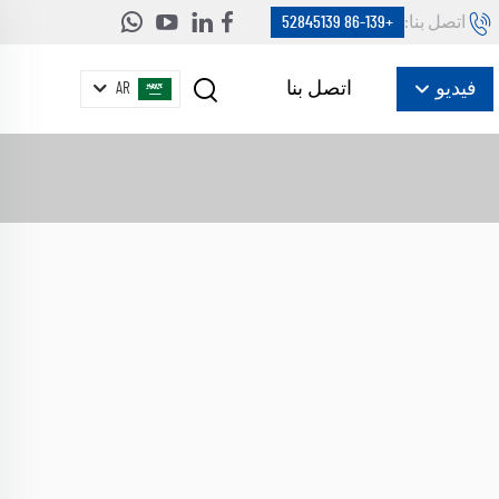
اتصل بنا:
+86-139 52845139
فيديو
اتصل بنا
AR