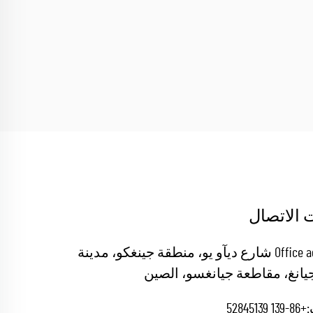
 الاتصال
Office add : 19 شارع ديآو يو، منطقة جينغكو، مدينة
يانغ، مقاطعة جيانغسو، الصين
+86-139 52845139