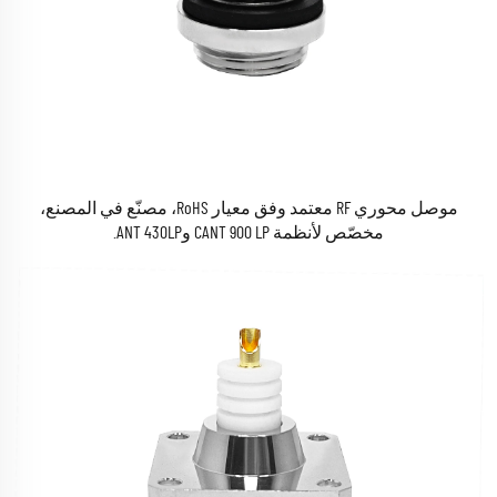
موصل محوري RF معتمد وفق معيار RoHS، مصنّع في المصنع،
مخصّص لأنظمة CANT 900 LP وANT 430LP.