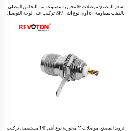
سعر المصنع: موصلات RF محورية مصنوعة من النحاس المطلي
بالذهب بمقاومة ٥٠ أوم، نوع أنثى SMA، تركيب على لوحة التوصيل
باللحام، مع ٤ ثقوب، متوفرة في المخزون
تزويد المصنع: موصلات RF محورية نوع أنثى TNC مستقيمة، تركيب