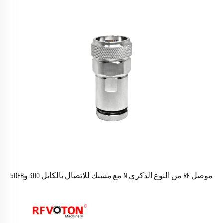
موصل RF من النوع الذكري N مع مشبك للاتصال بالكابل 300 و5DFB