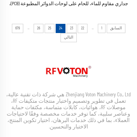
جداري مقاوم للماء، للحام على لوحات الدوائر المطبوعة (PCB)،
متوفرة في المخزون
...
...
السابق
1
22
23
24
25
26
679
التالي
Zhenjiang Voton Machinery Co., Ltd هي شركة ذات تقنية عالية،
تعمل في تطوير وتصميم واختبار منتجات متكيفات RF،
موصلات RF، هوائيات، كابلات متماسة، مكثفات حماية
وعناصر سلبية، كما توفر خدمات مخصصة وفقًا لاحتياجات
العملاء، بما في ذلك خدمات البرهان، اختيار تكوين المنتج،
الاختبار والتحسين.