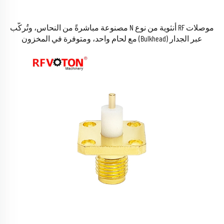
موصلات RF أنثوية من نوع N مصنوعة مباشرةً من النحاس، وتُركَّب
عبر الجدار (Bulkhead) مع لحام واحد، ومتوفرة في المخزون