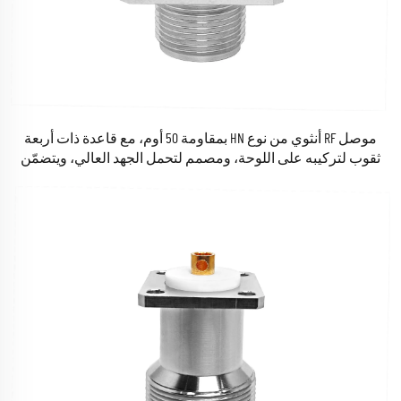
موصل RF أنثوي من نوع HN بمقاومة 50 أوم، مع قاعدة ذات أربعة
ثقوب لتركيبه على اللوحة، ومصمم لتحمل الجهد العالي، ويتضمّن
خيط تثبيت للربط باللحام.