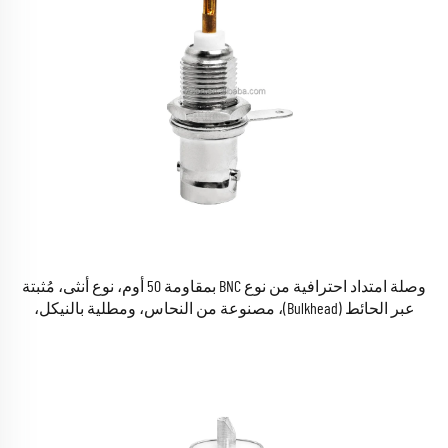
وصلة امتداد احترافية من نوع BNC بمقاومة 50 أوم، نوع أنثى، مُثبتة
عبر الحائط (Bulkhead)، مصنوعة من النحاس، ومطلية بالنيكل،
تُستخدم في أنظمة الدوائر التلفزيونية المغلقة (CCTV) وأجهزة القياس
المذبذبة (Oscilloscope) وأجهزة الراديو