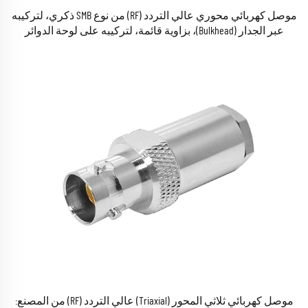
موصل كهربائي محوري عالي التردد (RF) من نوع SMB ذكري، لتركيبه
عبر الجدار (Bulkhead)، بزاوية قائمة، لتركيبه على لوحة الدوائر
المطبوعة (PCB)، مقاومته 50 أوم، ومطلي بالذهب، ويُستخدم في
الهوائيات
موصل كهربائي ثلاثي المحور (Triaxial) عالي التردد (RF) من المصنع: