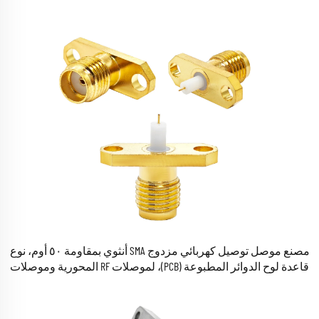
مصنع موصل توصيل كهربائي مزدوج SMA أنثوي بمقاومة ٥٠ أوم، نوع
قاعدة لوح الدوائر المطبوعة (PCB)، لموصلات RF المحورية وموصلات
الكابلات المحورية المتوفرة في المخزون