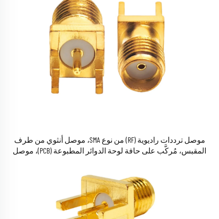
موصل ترددات راديوية (RF) من نوع SMA، موصل أنثوي من طرف
المقبس، مُركَّب على حافة لوحة الدوائر المطبوعة (PCB)، موصل
محوري للكابلات RF المخصص لوحات الدوائر المطبوعة (PCB)