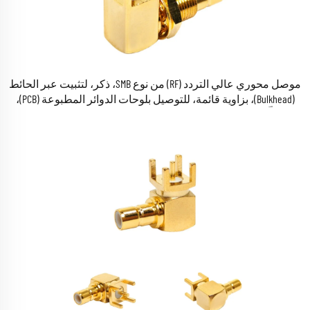
موصل محوري عالي التردد (RF) من نوع SMB، ذكر، لتثبيت عبر الحائط
(Bulkhead)، بزاوية قائمة، للتوصيل بلوحات الدوائر المطبوعة (PCB)،
مطلّى بالذهب، مقاومته ٥٠ أوم، مخصّص لمضخات الهوائيات.