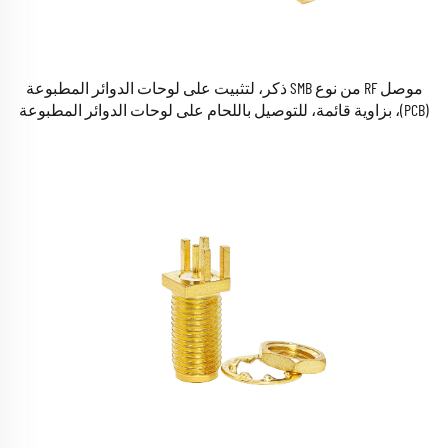
موصل RF من نوع SMB ذكر، لتثبيت على لوحات الدوائر المطبوعة
(PCB)، بزاوية قائمة، للتوصيل باللحام على لوحات الدوائر المطبوعة
(PCB)، موصل SMB لمضخات الهوائيات، مخصّص للتثبيت على لوحات
الدوائر المطبوعة (PCB) في أجهزة الراديو.