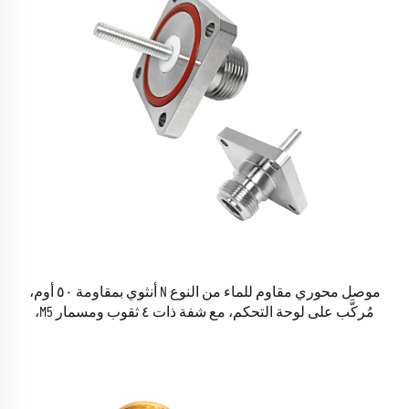
موصل محوري مقاوم للماء من النوع N أنثوي بمقاومة ٥٠ أوم،
مُركَّب على لوحة التحكم، مع شفة ذات ٤ ثقوب ومسمار M5،
مخصص لمحطات قواعد الجيل الخامس (5G) وأنظمة الاتصالات