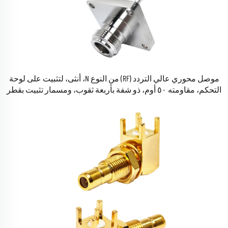
موصل محوري عالي التردد (RF) من النوع N، أنثى، لتثبيت على لوحة
التحكم، مقاومته ٥٠ أوم، ذو شفة بأربعة ثقوب، ومسمار تثبيت بقطر
M5، وطوله ٢٠ مم، مُصمَّم لمحطات قواعد الجيل الخامس (5G)
وأنظمة الاتصالات.