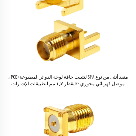
منفذ أنثى من نوع SMA لتثبيت حافة لوحة الدوائر المطبوعة (PCB)،
موصل كهربائي محوري RF بقطر ١٫٧ مم لتطبيقات الإشارات
الراديوية