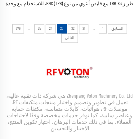
طراز TRB-K3 مع قابض أنثوي من نوع BNC (TRB)، للاستخدام مع وحدة
TRX316، وهو موصل مدرع عالي التردد متوفر في المخزون
...
...
السابق
1
21
22
23
24
25
679
التالي
Zhenjiang Voton Machinery Co., Ltd هي شركة ذات تقنية عالية،
تعمل في تطوير وتصميم واختبار منتجات متكيفات RF،
موصلات RF، هوائيات، كابلات متماسة، مكثفات حماية
وعناصر سلبية، كما توفر خدمات مخصصة وفقًا لاحتياجات
العملاء، بما في ذلك خدمات البرهان، اختيار تكوين المنتج،
الاختبار والتحسين.