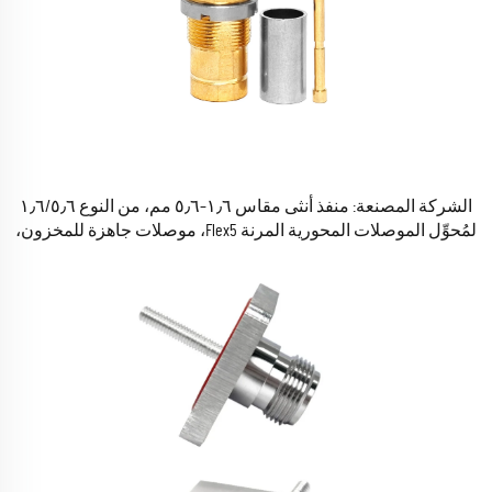
الشركة المصنعة: منفذ أنثى مقاس ١٫٦–٥٫٦ مم، من النوع ١٫٦/٥٫٦
لمُحوِّل الموصلات المحورية المرنة Flex5، موصلات جاهزة للمخزون،
متوافقة مع معيار RoHS