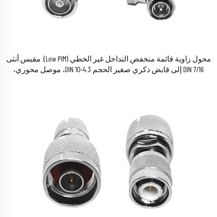
محول زاوية قائمة منخفض التداخل غير الخطي (Low PIM): مقبس أنثى
7/16 DIN إلى قابض ذكري صغير الحجم 4.3-10 DIN، موصل محوري،
محول اتصال