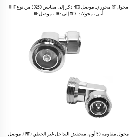
محول RF محوري: موصل MCX ذكر إلى مقابس SO239 من نوع UHF
أنثى، محولات MCX إلى UHF، موصل RF
محول مقاومة 50 أوم، منخفض التداخل غير الخطي (PIM)، موصل