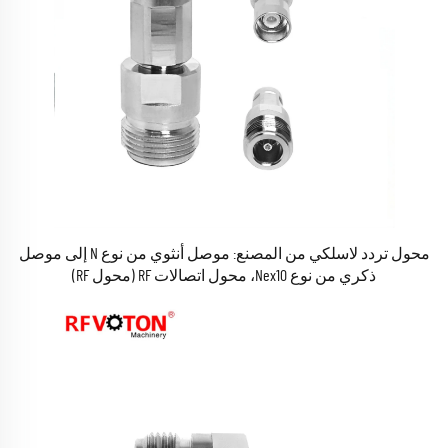
محول تردد لاسلكي من المصنع: موصل أنثوي من نوع N إلى موصل
ذكري من نوع Nex10، محول اتصالات RF (محول RF)