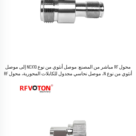
محول RF مباشر من المصنع: موصل أنثوي من نوع NEX10 إلى موصل
أنثوي من نوع N، موصل نحاسي مجدول للكابلات المحورية، محول RF
متوافق مع معايير RoHS ومتوفر في المخزون