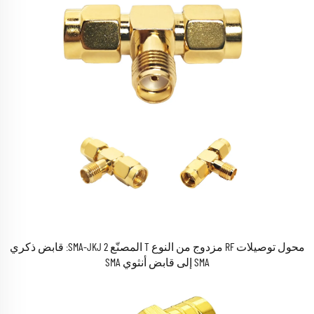
محول توصيلات RF مزدوج من النوع T المصنّع SMA-JKJ 2: قابض ذكري
SMA إلى قابض أنثوي SMA