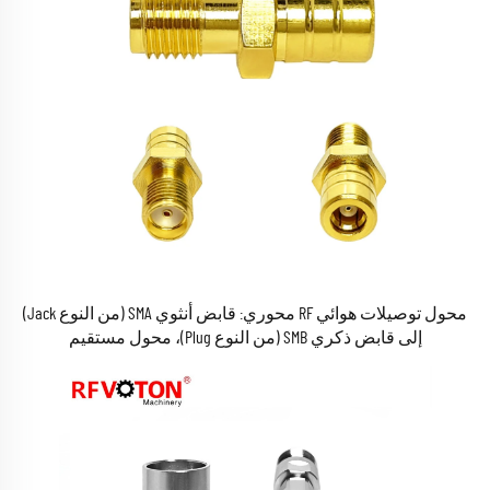
محول توصيلات هوائي RF محوري: قابض أنثوي SMA (من النوع Jack)
إلى قابض ذكري SMB (من النوع Plug)، محول مستقيم