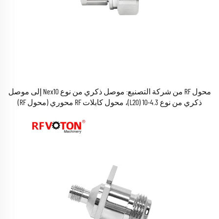
محول RF من شركة التصنيع: موصل ذكري من نوع Nex10 إلى موصل
ذكري من نوع 4.3-10 (L20)، محول كابلات RF محوري (محول RF)