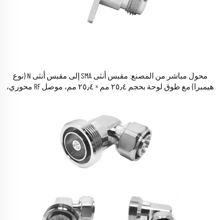
محول مباشر من المصنع: مقبس أنثى SMA إلى مقبس أنثى N (نوع
هيمبرا) مع طوق لوحة بحجم ٢٥٫٤ مم × ٢٥٫٤ مم، موصل RF محوري،
محول كوكسيالي