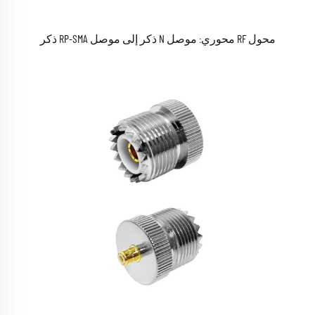
محول RF محوري: موصل N ذكر إلى موصل RP-SMA ذكر