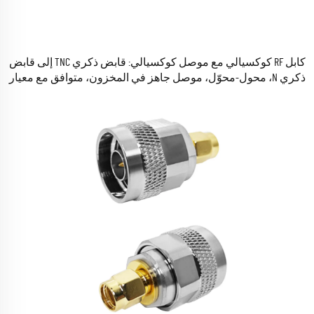
كابل RF كوكسيالي مع موصل كوكسيالي: قابض ذكري TNC إلى قابض
ذكري N، محول-محوّل، موصل جاهز في المخزون، متوافق مع معيار
RoHS