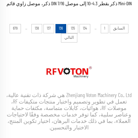
Mini-DIN ذكر بقطر 4.3–10 إلى موصل 7/16 DIN ذكر، موصل زاوي قائم
محوري
...
...
السابق
1
134
135
136
137
138
679
التالي
Zhenjiang Voton Machinery Co., Ltd هي شركة ذات تقنية عالية،
تعمل في تطوير وتصميم واختبار منتجات متكيفات RF،
موصلات RF، هوائيات، كابلات متماسة، مكثفات حماية
وعناصر سلبية، كما توفر خدمات مخصصة وفقًا لاحتياجات
العملاء، بما في ذلك خدمات البرهان، اختيار تكوين المنتج،
الاختبار والتحسين.