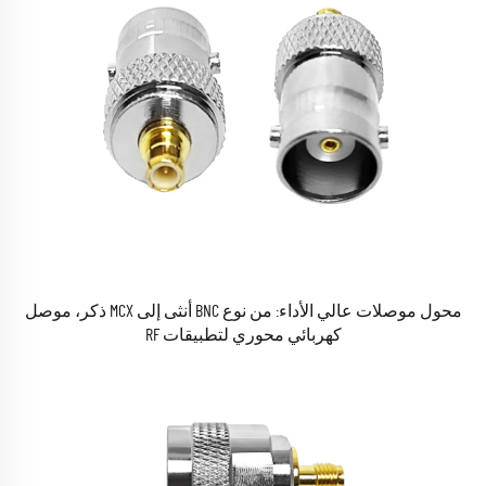
محول موصلات عالي الأداء: من نوع BNC أنثى إلى MCX ذكر، موصل
كهربائي محوري لتطبيقات RF