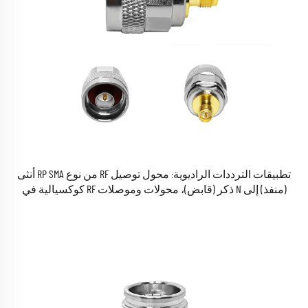
تطبيقات الترددات الراديوية: محول توصيل RF من نوع RP SMA أنثى
(منفذ) إلى N ذكر (قابض)، محولات وموصلات RF كوكسيالية في
المخزون