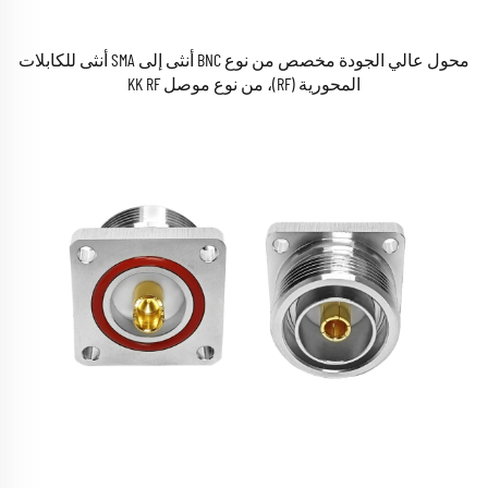
محول عالي الجودة مخصص من نوع BNC أنثى إلى SMA أنثى للكابلات
المحورية (RF)، من نوع موصل KK RF