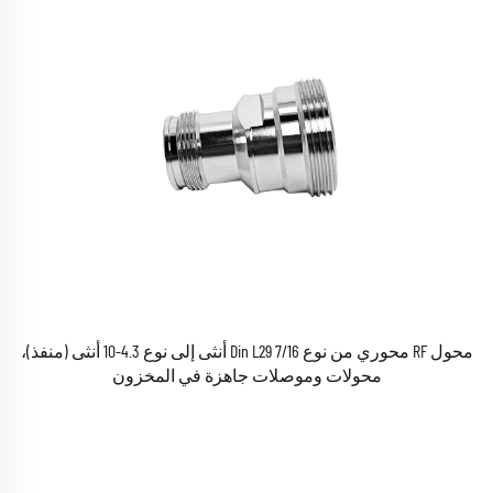
محول RF محوري من نوع 7/16 Din L29 أنثى إلى نوع 4.3-10 أنثى (منفذ)،
محولات وموصلات جاهزة في المخزون