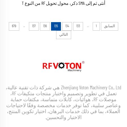
أنثى ثم إلى SMA ذكر، محول تحويل RF من النوع T
...
...
السابق
1
133
134
135
136
137
679
التالي
Zhenjiang Voton Machinery Co., Ltd هي شركة ذات تقنية عالية،
تعمل في تطوير وتصميم واختبار منتجات متكيفات RF،
موصلات RF، هوائيات، كابلات متماسة، مكثفات حماية
وعناصر سلبية، كما توفر خدمات مخصصة وفقًا لاحتياجات
العملاء، بما في ذلك خدمات البرهان، اختيار تكوين المنتج،
الاختبار والتحسين.