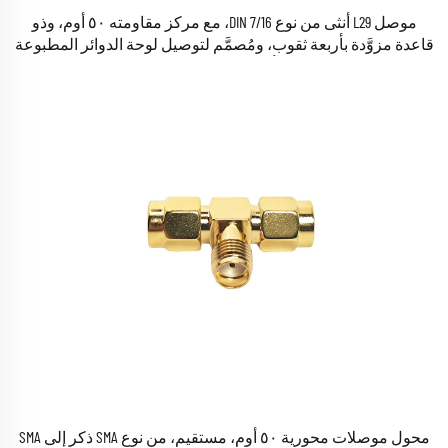
موصل L29 أنثى من نوع 7/16 DIN، مع مركز مقاومته ٥٠ أوم، وذو
قاعدة مزوَّدة بأربعة ثقوب، ومُصمَّم لتوصيل لوحة الدوائر المطبوعة
(PCB) عبر كأس لحام، محول محوري RF
محول موصلات محورية ٥٠ أوم، مستقيم، من نوع SMA ذكر إلى SMA