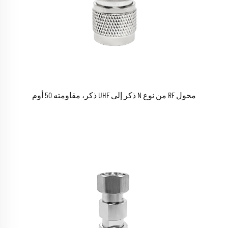
محول RF من نوع N ذكر إلى UHF ذكر، مقاومته 50 أوم