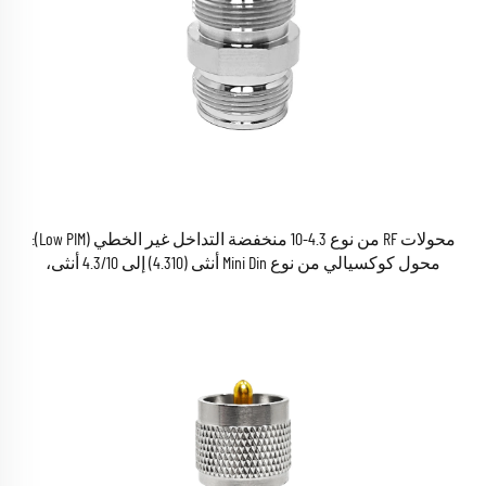
محولات RF من نوع 4.3-10 منخفضة التداخل غير الخطي (Low PIM):
محول كوكسيالي من نوع Mini Din أنثى (4.310) إلى 4.3/10 أنثى،
للاستخدام في تطبيقات الاتصالات السلكية واللاسلكية