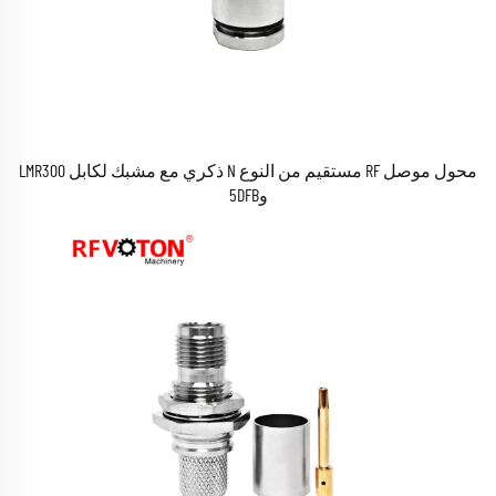
محول موصل RF مستقيم من النوع N ذكري مع مشبك لكابل LMR300
و5DFB