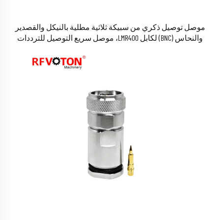
موصل توصيل ذكري من سبيكة ثلاثية مطلية بالنيكل والقصدير
والنحاس (BNC) لكابل LMR400، موصل سريع التوصيل للترددات
الراديوية (RF)، مصنوع من النحاس الأصفر والنحاس