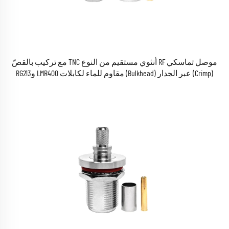
موصل تماسكي RF أنثوي مستقيم من النوع TNC مع تركيب بالقصّ
(Crimp) عبر الجدار (Bulkhead) مقاوم للماء لكابلات LMR400 وRG213
وRG214 التماسكية