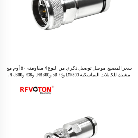
سعر المصنع: موصل توصيل ذكري من النوع N مقاومته ٥٠ أوم مع
مشبك للكابلات التماسكية LMR300 و5D-FB وLMR 300 وRG6 وN-J300،
موصل تماسكي للترددات الراديوية (RF)