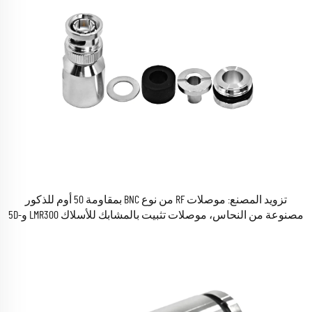
تزويد المصنع: موصلات RF من نوع BNC بمقاومة 50 أوم للذكور
مصنوعة من النحاس، موصلات تثبيت بالمشابك للأسلاك LMR300 و5D-
FB وRG6، موصلات كهربائية مركزية RF متوفرة في المخزون