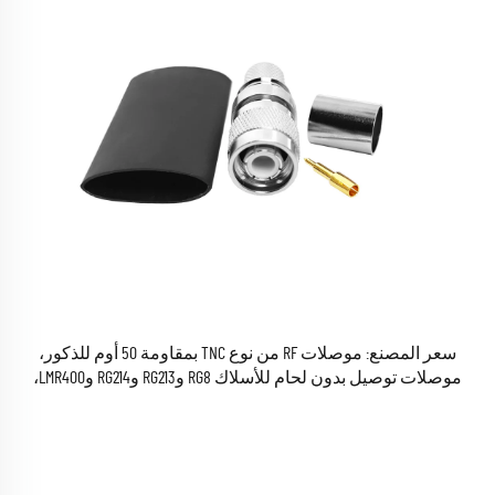
سعر المصنع: موصلات RF من نوع TNC بمقاومة 50 أوم للذكور،
موصلات توصيل بدون لحام للأسلاك RG8 وRG213 وRG214 وLMR400،
موصلات كهربائية مركزية RF متوفرة في المخزون