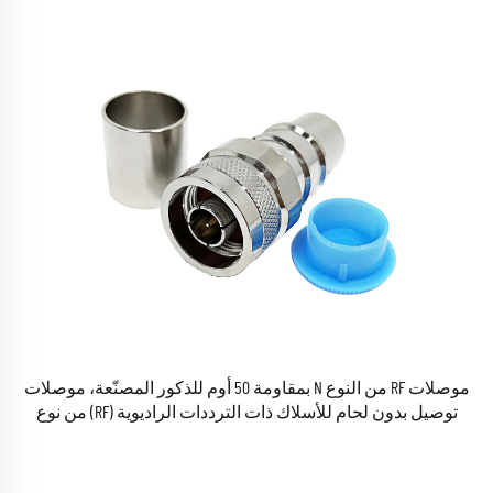
موصلات RF من النوع N بمقاومة 50 أوم للذكور المصنّعة، موصلات
توصيل بدون لحام للأسلاك ذات الترددات الراديوية (RF) من نوع
LMR600 و10DFB، موصلات كهربائية مركزية RF