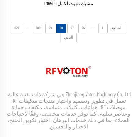
مشبك تثبيت لكابل LMR500
...
...
السابق
1
96
97
98
99
100
679
التالي
Zhenjiang Voton Machinery Co., Ltd هي شركة ذات تقنية عالية،
تعمل في تطوير وتصميم واختبار منتجات متكيفات RF،
موصلات RF، هوائيات، كابلات متماسة، مكثفات حماية
وعناصر سلبية، كما توفر خدمات مخصصة وفقًا لاحتياجات
العملاء، بما في ذلك خدمات البرهان، اختيار تكوين المنتج،
الاختبار والتحسين.