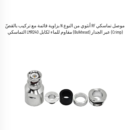
موصل تماسكي RF أنثوي من النوع N بزاوية قائمة مع تركيب بالقصّ
(Crimp) عبر الجدار (Bulkhead) مقاوم للماء لكابل LMR240 التماسكي