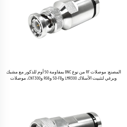
المصنع: موصلات RF من نوع BNC بمقاومة 50 أوم للذكور مع مشبك
وبرغي لتثبيت الأسلاك LMR300 و5D-FB وRG6 وCNT300، موصلات
كهربائية مركزية RF متوفرة في المخزون