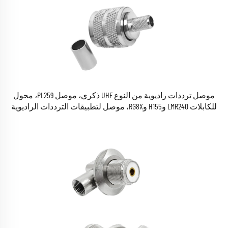
موصل ترددات راديوية من النوع UHF ذكري، موصل PL259، محول
للكابلات LMR240 وH155 وRG8X، موصل لتطبيقات الترددات الراديوية