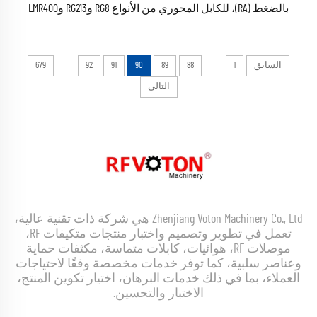
بالضغط (RA)، للكابل المحوري من الأنواع RG8 وRG213 وLMR400
...
...
السابق
1
88
89
90
91
92
679
التالي
Zhenjiang Voton Machinery Co., Ltd هي شركة ذات تقنية عالية،
تعمل في تطوير وتصميم واختبار منتجات متكيفات RF،
موصلات RF، هوائيات، كابلات متماسة، مكثفات حماية
وعناصر سلبية، كما توفر خدمات مخصصة وفقًا لاحتياجات
العملاء، بما في ذلك خدمات البرهان، اختيار تكوين المنتج،
الاختبار والتحسين.