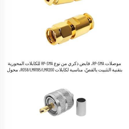
موصلات RP-SMA، قابض ذكري من نوع RP-SMA للكابلات المحورية
بتقنية التثبيت بالقصّ، مناسبة لكابلات RG58/LMR195/LMR200، محول