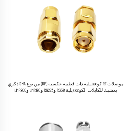
موصلات RF كوаксيلية ذات قطبية عكسية (RP) من نوع SMA ذكري
بمشبك للكابلات الكوаксيلية RG58 وRG223 وLMR195 وLMR200