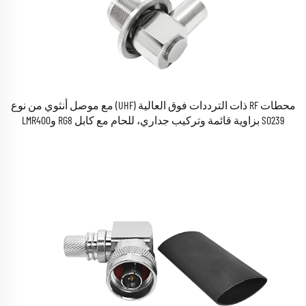
محطات RF ذات الترددات فوق العالية (UHF) مع موصل أنثوي من نوع
SO239 بزاوية قائمة وتركيب جداري، للحام مع كابل RG8 وLMR400