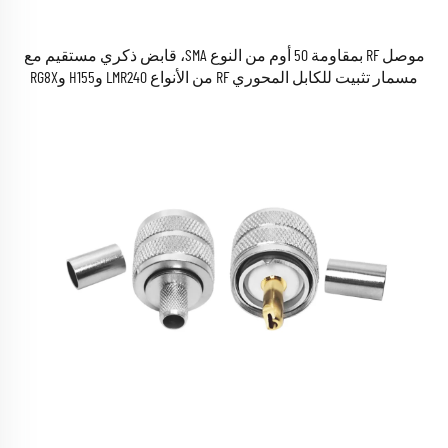
موصل RF بمقاومة 50 أوم من النوع SMA، قابض ذكري مستقيم مع
مسمار تثبيت للكابل المحوري RF من الأنواع LMR240 وH155 وRG8X