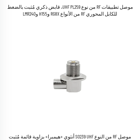
موصل تطبيقات RF من نوع UHF PL259، قابض ذكري مُثبت بالضغط
للكابل المحوري RF من الأنواع RG8X وH155 وLMR240
موصل RF من النوع SO239 UHF أنثوي «هيمبرا» بزاوية قائمة مُثبت