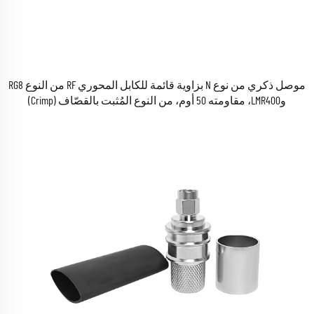
موصل ذكري من نوع N بزاوية قائمة للكابل المحوري RF من النوع RG8
وLMR400، مقاومته 50 أوم، من النوع المُثبت بالقصّاف (Crimp)