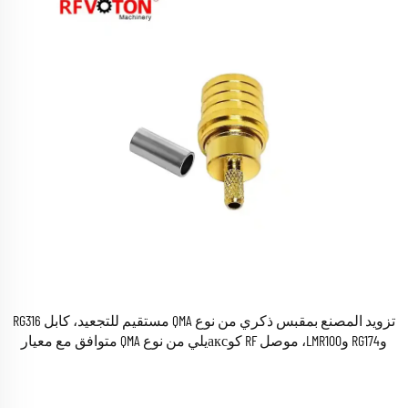
تزويد المصنع بمقبس ذكري من نوع QMA مستقيم للتجعيد، كابل RG316
وRG174 وLMR100، موصل RF كوаксيلي من نوع QMA متوافق مع معيار
RoHS ومتوفر في المخزون