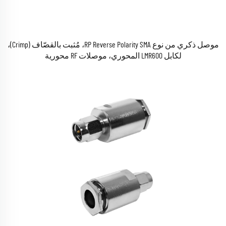
موصل ذكري من نوع RP Reverse Polarity SMA، مُثبت بالقصّاف (Crimp)،
لكابل LMR600 المحوري، موصلات RF محورية