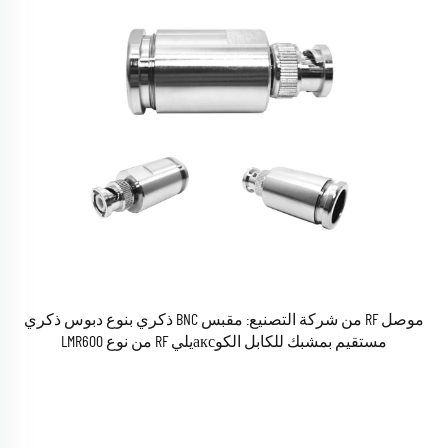
موصل RF من شركة التصنيع: مقبس BNC ذكري بنوع دبوس ذكري
مستقيم بمشبك للكابل الكوаксيلي RF من نوع LMR600