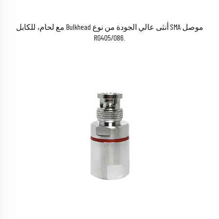
موصل SMA أنثى عالي الجودة من نوع Bulkhead مع لحام، للكابل
.086/RG405