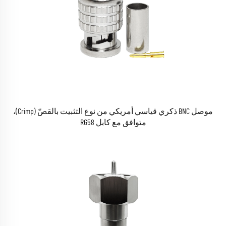
موصل BNC ذكري قياسي أمريكي من نوع التثبيت بالقصّ (Crimp)،
متوافق مع كابل RG58