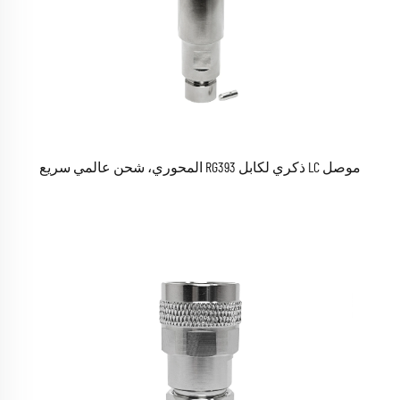
موصل LC ذكري لكابل RG393 المحوري، شحن عالمي سريع