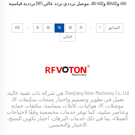
4141 وRG402 وRG-402، موصل ترددي تردد عالي (RF) ترددية قياسية
...
...
السابق
1
57
58
59
60
61
679
التالي
Zhenjiang Voton Machinery Co., Ltd هي شركة ذات تقنية عالية،
تعمل في تطوير وتصميم واختبار منتجات متكيفات RF،
موصلات RF، هوائيات، كابلات متماسة، مكثفات حماية
وعناصر سلبية، كما توفر خدمات مخصصة وفقًا لاحتياجات
العملاء، بما في ذلك خدمات البرهان، اختيار تكوين المنتج،
الاختبار والتحسين.