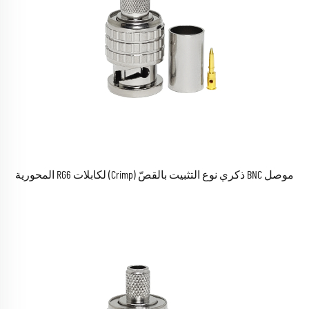
موصل BNC ذكري نوع التثبيت بالقصّ (Crimp) لكابلات RG6 المحورية