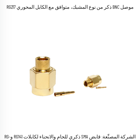
موصل BNC ذكر من نوع المشبك، متوافق مع الكابل المحوري RG217
الشركة المصنِّعة: قابض SMA ذكري للحام والانحناء لكابلات RG141 وRG-