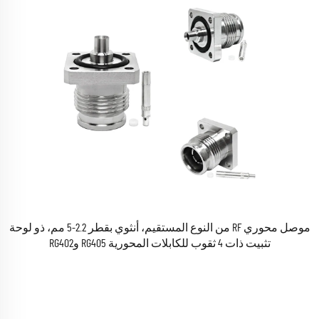
موصل محوري RF من النوع المستقيم، أنثوي بقطر 2.2-5 مم، ذو لوحة
تثبيت ذات 4 ثقوب للكابلات المحورية RG405 وRG402