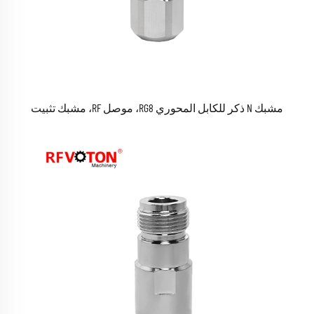
مشبك N ذكر للكابل المحوري RG8، موصل RF، مشبك تثبيت