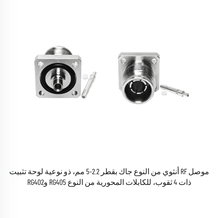
موصل RF أنثوي من النوع جاك بقطر 2.2-5 مم، ذو نوعية لوحة تثبيت
ذات 4 ثقوب، للكابلات المحورية من النوع RG405 وRG402