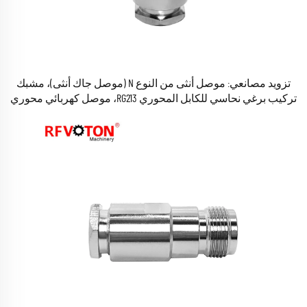
تزويد مصانعي: موصل أنثى من النوع N (موصل جاك أنثى)، مشبك
تركيب برغي نحاسي للكابل المحوري RG213، موصل كهربائي محوري
RF، موصل كهربائي محوري (Coax Connecteur)، متوافق مع معايير RoHS