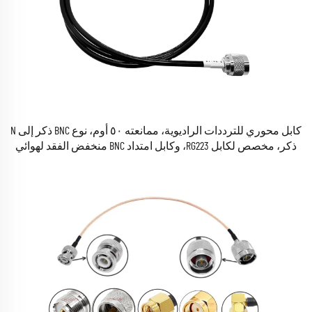
كابل محوري للترددات الراديوية، ممانعته ٥٠ أوم، نوع BNC ذكر إلى N
ذكر، مخصص لكابل RG223، وكابل امتداد BNC منخفض الفقد لهوائي
الإذاعة.