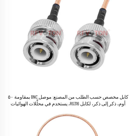
كابل مخصص حسب الطلب من المصنع: موصل BNC بمقاومة ٥٠
أوم، ذكر إلى ذكر، لكابل RG316، يستخدم في محلِّلات الهوائيات
وأنظمة الأمن ومراقبة الدوائر التلفزيونية المغلقة (CCTV) وكاميرات
المراقبة وأجهزة الراديو CB وكابلات منخفضة الفقد