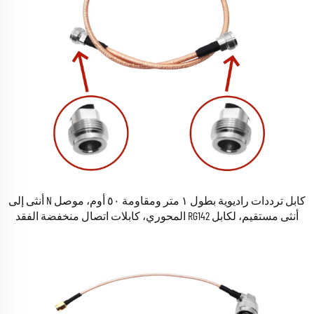
كابل ترددات راديوية بطول ١ متر ومقاومة ٥٠ أوم، موصل N أنثى إلى
أنثى مستقيم، لكابل RG142 المحوري، كابلات اتصال منخفضة الفقد