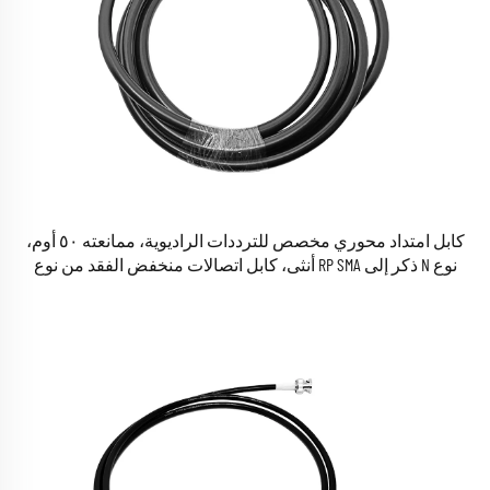
كابل امتداد محوري مخصص للترددات الراديوية، ممانعته ٥٠ أوم،
نوع N ذكر إلى RP SMA أنثى، كابل اتصالات منخفض الفقد من نوع
LMR400.