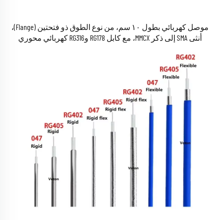
موصل كهربائي بطول ١٠ سم، من نوع الطوق ذو فتحتين (Flange)،
أنثى SMA إلى ذكر MMCX، مع كابل RG178 وRG316 كهربائي محوري
للترددات الراديوية (RF)