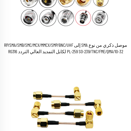
موصل ذكري من نوع SMA إلى RP/SMA/SMB/SMC/MCX/MMCX/SMP/BNC/UHF
PL-259 SO-239/TNC/FME/QMA/10-32 لكابل التمديد العالي التردد RG316
وRG178 وRG400 وRG142