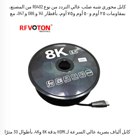
كابل محوري شبه صلب عالي التردد من نوع RG402 من المصنع،
بمقاومات ٢٥ أوم و٥٠ أوم و٧٥ أوم، بأقطار .141 و.086 و.047، مع
موصل خارجي من النحاس العاري
كابل ألياف بصرية عالي السرعة لـ HDMI بدقة 8K و4K، بأطوال 30 مترًا