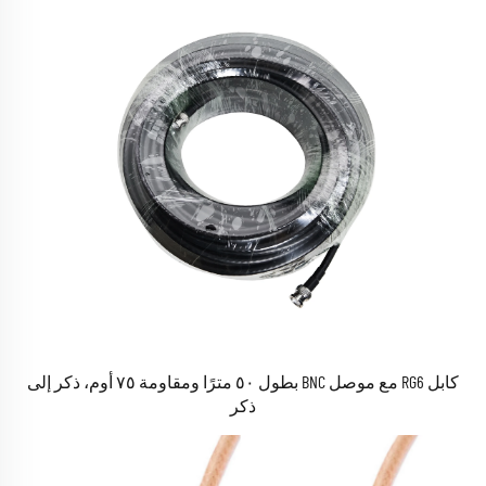
كابل RG6 مع موصل BNC بطول ٥٠ مترًا ومقاومة ٧٥ أوم، ذكر إلى
ذكر