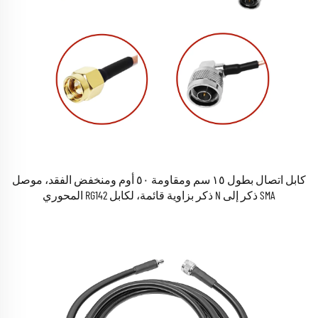
كابل اتصال بطول ١٥ سم ومقاومة ٥٠ أوم ومنخفض الفقد، موصل
SMA ذكر إلى N ذكر بزاوية قائمة، لكابل RG142 المحوري