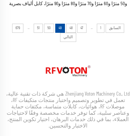
و50 مترًا و60 مترًا و70 مترًا و80 مترًا و90 مترًا، كابل ألياف بصرية
نشط إصدار 2.1
...
...
السابق
1
47
48
49
50
51
679
التالي
Zhenjiang Voton Machinery Co., Ltd هي شركة ذات تقنية عالية،
تعمل في تطوير وتصميم واختبار منتجات متكيفات RF،
موصلات RF، هوائيات، كابلات متماسة، مكثفات حماية
وعناصر سلبية، كما توفر خدمات مخصصة وفقًا لاحتياجات
العملاء، بما في ذلك خدمات البرهان، اختيار تكوين المنتج،
الاختبار والتحسين.