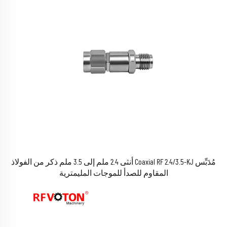
مُدَبِّس Coaxial RF 2.4/3.5-KJ أنثى 2.4 ملم إلى 3.5 ملم ذكر من الفولاذ
المقاوم للصدأ للموجات المليمترية