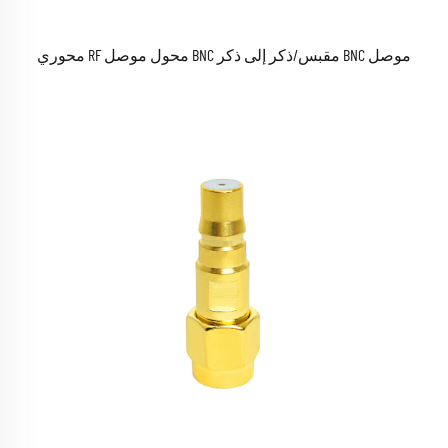
موصل BNC مقبس/ذكر إلى ذكر BNC محول موصل RF محوري