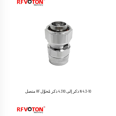
4.3-10 N ذكر إلى 4.310 ذكر مُحوِّل RF متصل