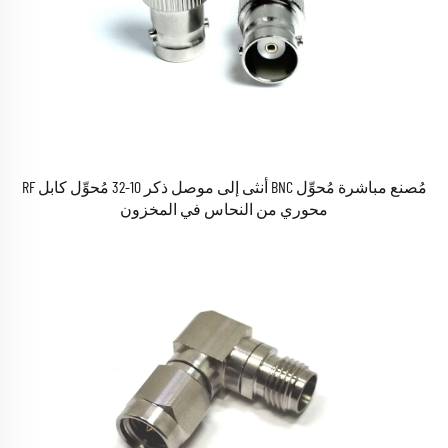
مُصنع مباشرة مُحوِّل BNC أنثى إلى موصل ذكر 10-32 مُحوِّل كابل RF
محوري من النحاس في المخزون