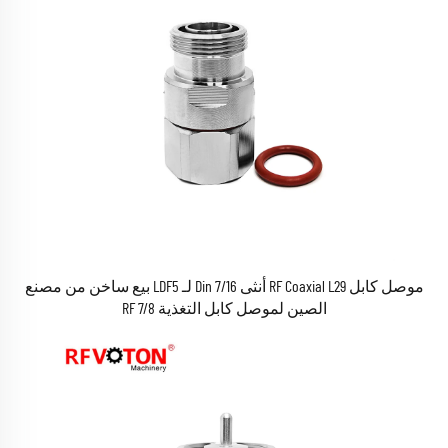
موصل كابل RF Coaxial L29 أنثى 7/16 Din لـ LDF5 بيع ساخن من مصنع
الصين لموصل كابل التغذية RF 7/8