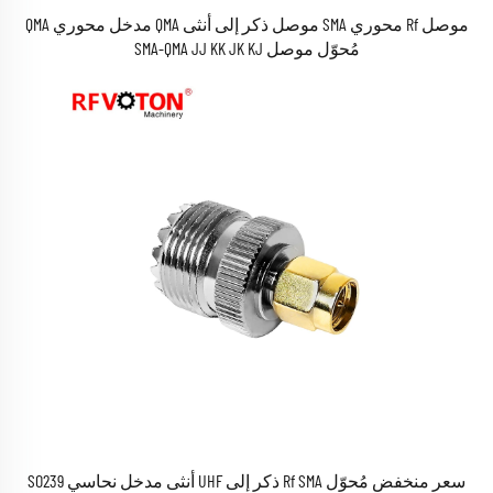
موصل Rf محوري SMA موصل ذكر إلى أنثى QMA مدخل محوري QMA
مُحوّل موصل SMA-QMA JJ KK JK KJ
سعر منخفض مُحوّل Rf SMA ذكر إلى UHF أنثى مدخل نحاسي SO239