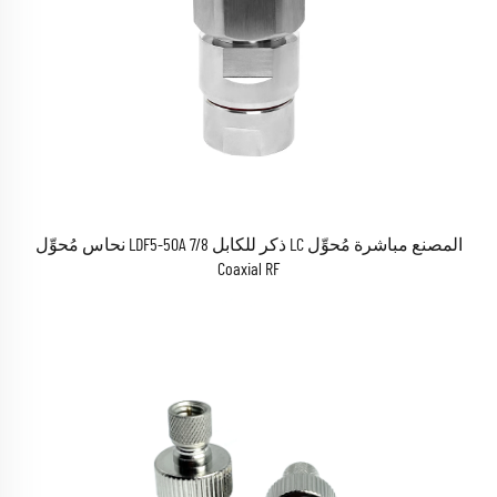
المصنع مباشرة مُحوِّل LC ذكر للكابل LDF5-50A 7/8 نحاس مُحوِّل
Coaxial RF