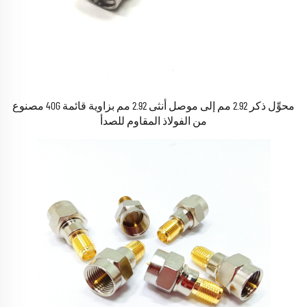
محوِّل ذكر 2.92 مم إلى موصل أنثى 2.92 مم بزاوية قائمة 40G مصنوع
من الفولاذ المقاوم للصدأ