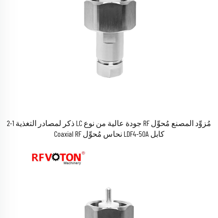
مُزوِّد المصنع مُحوِّل RF جودة عالية من نوع LC ذكر لمصادر التغذية 1-2
كابل LDF4-50A نحاس مُحوِّل Coaxial RF