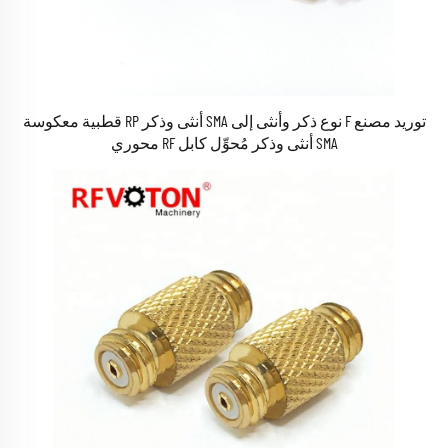
توريد مصنع F نوع ذكر وأنثى إلى SMA أنثى وذكر RP قطبية معكوسة
SMA أنثى وذكر مُحوِّل كابل RF محوري