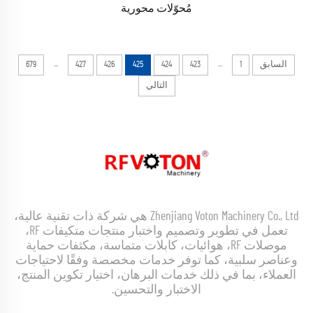
مُحوّلات محورية
...
...
السابق
1
423
424
425
426
427
679
التالي
Zhenjiang Voton Machinery Co., Ltd هي شركة ذات تقنية عالية،
تعمل في تطوير وتصميم واختبار منتجات متكيفات RF،
موصلات RF، هوائيات، كابلات متماسة، مكثفات حماية
وعناصر سلبية، كما توفر خدمات مخصصة وفقًا لاحتياجات
العملاء، بما في ذلك خدمات البرهان، اختيار تكوين المنتج،
الاختبار والتحسين.