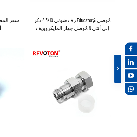
مُوصل مُEducator رف ضوئي 4.3/10 ذكر
إلى أنثى N مُوصل جهاز المايكروويف
أن