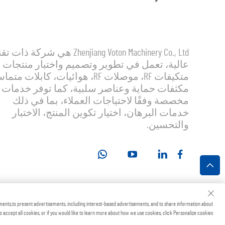
Zhenjiang Voton Machinery Co., Ltd هي شركة ذات
عالية، تعمل في تطوير وتصميم واختبار منتجات
متكيفات RF، موصلات RF، هوائيات، كابلات مت
مكثفات حماية وعناصر سلبية، كما توفر خدمات
مخصصة وفقًا لاحتياجات العملاء، بما في ذلك
خدمات البرهان، اختيار تكوين المنتج، الاختبار
والتحسين.
جميع الحقوق محفوظة
ments,to present advertisements, including interest-based advertisements, and to share information about
to accept all cookies, or if you would like to learn more about how we use cookies, click Personalize cookies.