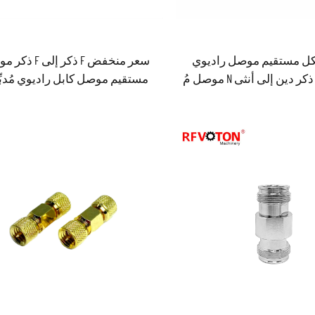
يكل مستقيم موصل راديوي
سعر منخفض F ذكر إلى 
كابل 4.3/10 ذكر دين إلى أنثى N موصل مُ
مستقيم موصل كابل راديوي مُدب
댑ِّس