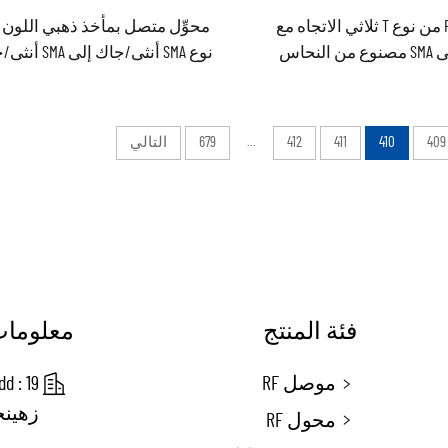
مُحوِّل RF من نوع T ثلاثي الاتجاه مع
محوِّل متصل بمأخذ ذهبي اللون
منفذ أنثى SMA مصنوع من النحاس
نوع SMA أنثى/جاك إلى SMA أنثى/جاك
الأصفر
409
410
411
412
...
679
التالي
فئة المنتج
معلومات
موصل RF
زهينج
محول RF