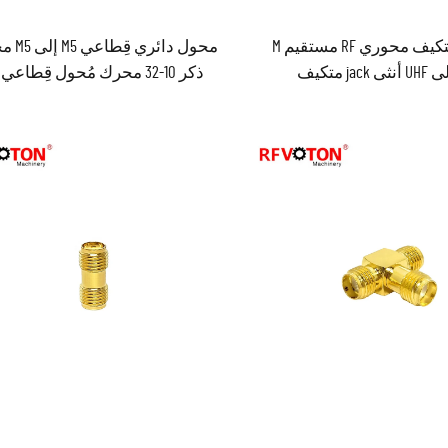
موصل متكيف محوري RF مستقيم M
محول دائري 
ذكر 10-32 محرك مُحول قِطاعي M5