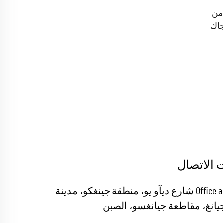
 من
 الاتصال
Office add : 19 شارع ديآو يو، منطقة جينغكو، مدينة
يانغ، مقاطعة جيانغسو، الصين