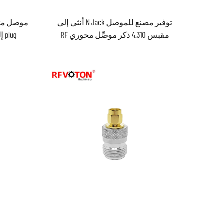
توفير مصنع للموصل N Jack أنثى إلى
مقبس 4.310 ذكر موصِّل محوري RF
plug إلى UHF أنثى jack متكيف