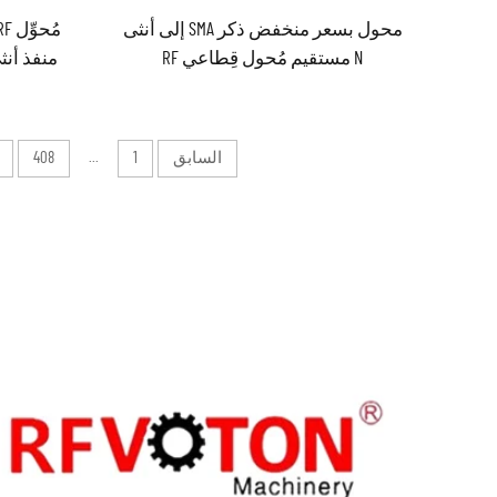
محول بسعر منخفض ذكر SMA إلى أنثى
N مستقيم مُحول قِطاعي RF
السابق
1
...
408