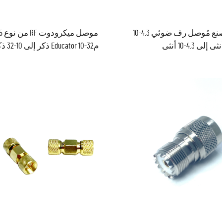
سعر المصنع مُوصل رف ضوئي 4.3-10
موصل ميك
ثى إلى 4.3-10 أنثى
مEducator 10-32 ذ
موصل محوري M5