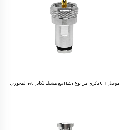
موصل UHF ذكري من نوع PL259 مع مشبك لكابل 240 المحوري