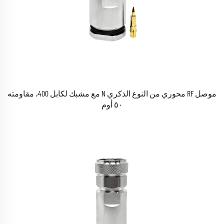
موصل RF محوري من النوع الذكري N مع مشبك لكابل 400، مقاومته
٥٠ أوم