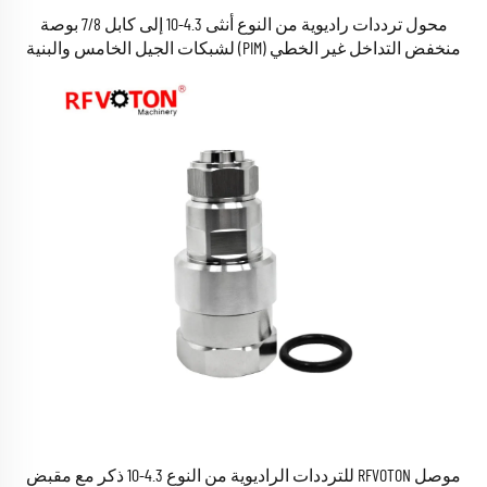
محول ترددات راديوية من النوع أنثى 4.3-10 إلى كابل 7/8 بوصة
منخفض التداخل غير الخطي (PIM) لشبكات الجيل الخامس والبنية
التحتية للاتصالات السلكية واللاسلكية
موصل RFVOTON للترددات الراديوية من النوع 4.3-10 ذكر مع مقبض