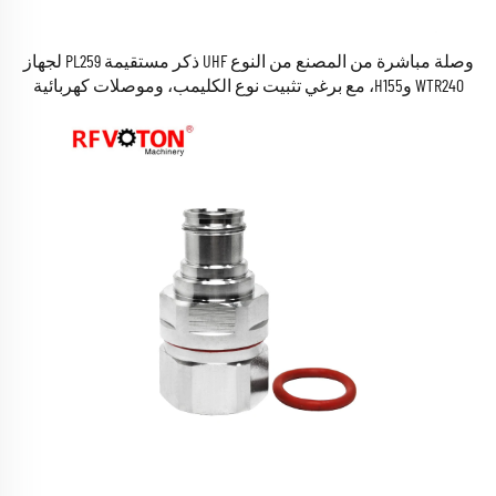
وصلة مباشرة من المصنع من النوع UHF ذكر مستقيمة PL259 لجهاز
WTR240 وH155، مع برغي تثبيت نوع الكليمب، وموصلات كهربائية
ترددية متحدة المحور ومحولات متوافقة مع معايير RoHS