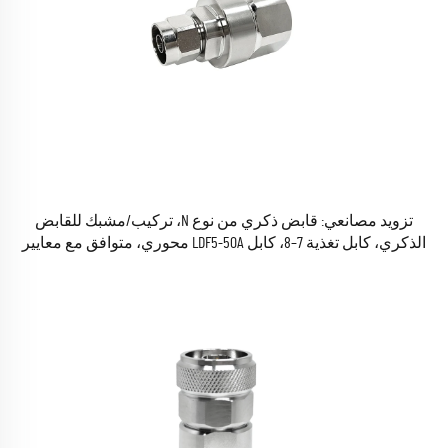
تزويد مصانعي: قابض ذكري من نوع N، تركيب/مشبك للقابض
الذكري، كابل تغذية 7–8، كابل LDF5-50A محوري، متوافق مع معايير
RoHS، متوفر في المخزون