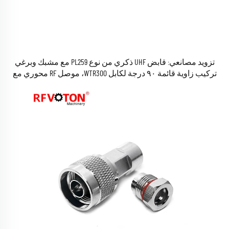
تزويد مصانعي: قابض UHF ذكري من نوع PL259 مع مشبك وبرغي
تركيب زاوية قائمة ٩٠ درجة لكابل WTR300، موصل RF محوري مع
محول، متوفر في المخزون