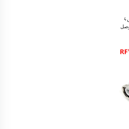
مقبس ذكر Nex10 ذو فتحة مقاس 4
 RF شبه موصل