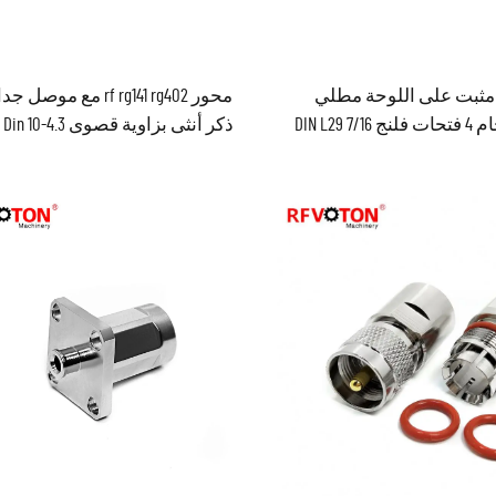
ثبت على اللوحة مطلي
محور rf rg141 rg402 مع موصل
بالنيكل لحام 4 فتحات فلنج 7/16 DIN L29
ذكر أنثى بزاوية قصوى 4.3-10 Mini Din
م ذكر فلنج مع موصل