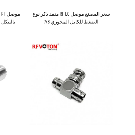
سعر المصنع موصل RF LC منفذ ذكر نوع
م
الضغط للكابل المحوري 7/8
للضغط ل