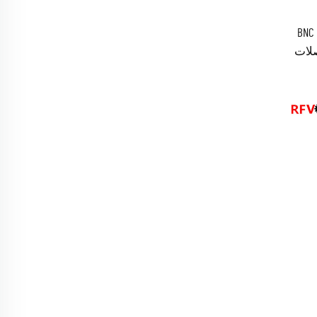
محول صفيحي كامل من النحاس BNC
موصلات
هزة
مولة