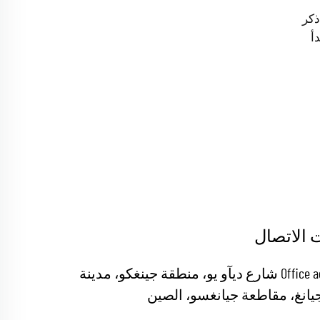
كر إلى ذكر
دأ
 الاتصال
Office add : 19 شارع ديآو يو، منطقة جينغكو، مدينة
يانغ، مقاطعة جيانغسو، الصين