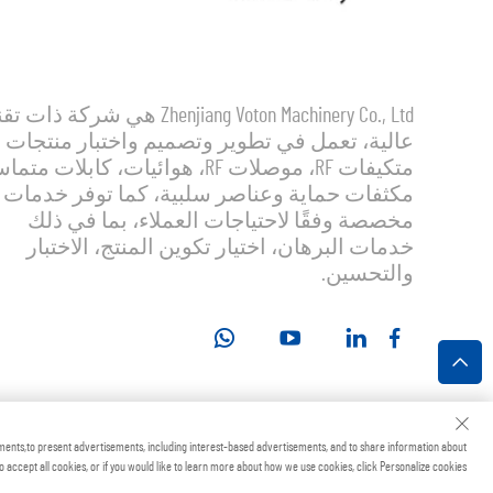
Zhenjiang Voton Machinery Co., Ltd هي شركة ذات
عالية، تعمل في تطوير وتصميم واختبار منتجات
متكيفات RF، موصلات RF، هوائيات، كابلات مت
مكثفات حماية وعناصر سلبية، كما توفر خدمات
مخصصة وفقًا لاحتياجات العملاء، بما في ذلك
خدمات البرهان، اختيار تكوين المنتج، الاختبار
والتحسين.
جميع الحقوق محفوظة
ments,to present advertisements, including interest-based advertisements, and to share information about
to accept all cookies, or if you would like to learn more about how we use cookies, click Personalize cookies.