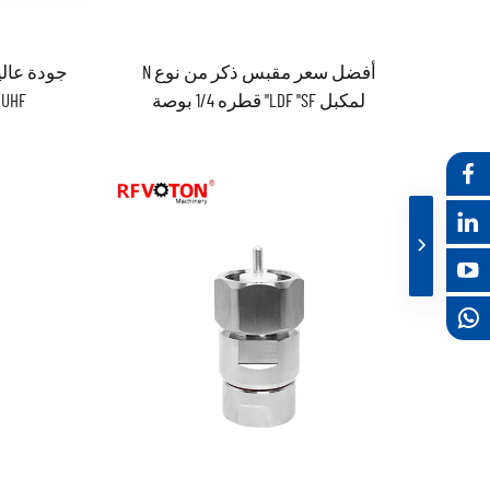
أفضل سعر مقبس ذكر من نوع N
لمكبل LDF "SF" قطره 1/4 بوصة
UHF لكابل قطره 1/2 بوصة