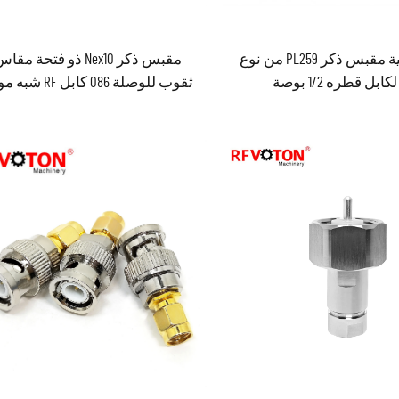
جودة عالية مقبس ذكر PL259 من نوع
ثقوب للوصلة 086 كابل
Nex10