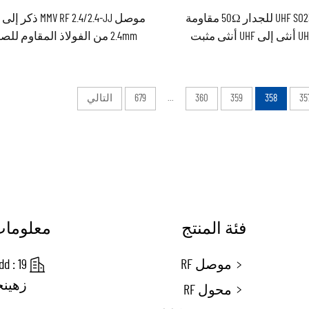
موصل UHF SO239 للجدار 50Ω مقاومة
موصل MMV RF 2.4/2.4-JJ ذ
موصل UHF أنثى إلى UHF أنثى مثبت
2.4mm من الفولاذ المقاوم للص
على لوحة الجدار مع برغي SO-239
للموجات المليمترية
E لراديو CB
35
358
359
360
...
679
التالي
فئة المنتج
معلومات
موصل RF
زهينج
محول RF