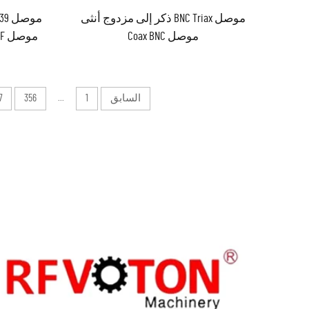
موصل BNC Triax ذكر إلى مزدوج أنثى
موصل Coax BNC
مducator
السابق
1
...
356
7