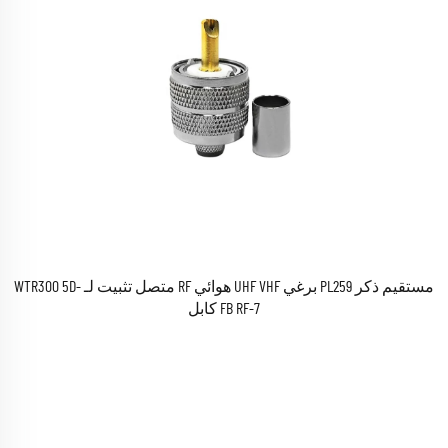
مستقيم ذكر PL259 برغي UHF VHF هوائي RF متصل تثبيت لـ WTR300 5D-
FB RF-7 كابل