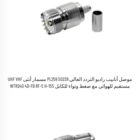
موصل أنابيب راديو التردد العالي PL259 SO239 مسمار أنثى UHF VHF
مستقيم للهوائي مع ضغط وتواء للكابل WTR240 4D-FB RF-5 H-155