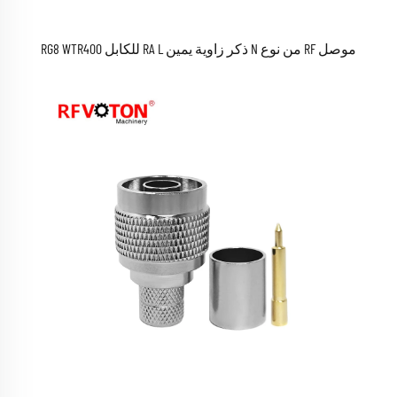
موصل RF من نوع N ذكر زاوية يمين RA L للكابل RG8 WTR400