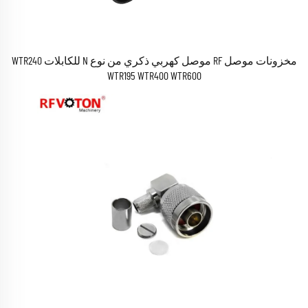
مخزونات موصل RF موصل كهربي ذكري من نوع N للكابلات WTR240
WTR195 WTR400 WTR600