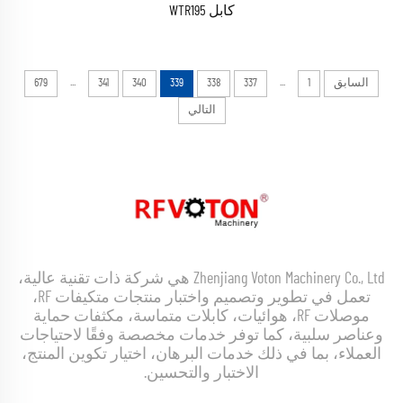
كابل WTR195
...
...
السابق
1
337
338
339
340
341
679
التالي
Zhenjiang Voton Machinery Co., Ltd هي شركة ذات تقنية عالية،
تعمل في تطوير وتصميم واختبار منتجات متكيفات RF،
موصلات RF، هوائيات، كابلات متماسة، مكثفات حماية
وعناصر سلبية، كما توفر خدمات مخصصة وفقًا لاحتياجات
العملاء، بما في ذلك خدمات البرهان، اختيار تكوين المنتج،
الاختبار والتحسين.