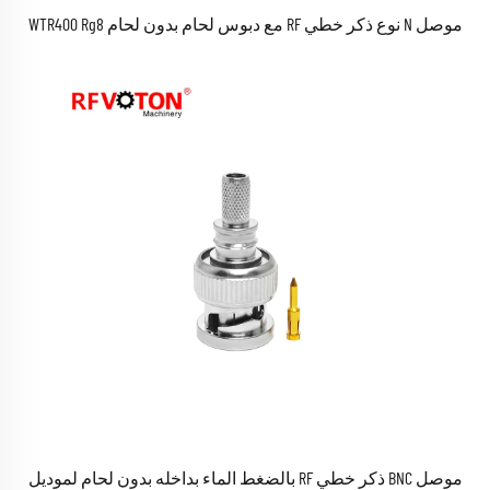
موصل N نوع ذكر خطي RF مع دبوس لحام بدون لحام WTR400 Rg8
موصل BNC ذكر خطي RF بالضغط الماء بداخله بدون لحام لموديل