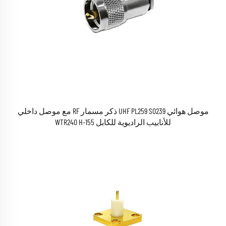
موصل هوائي UHF PL259 SO239 ذكر مسمار RF مع موصل داخلي
للأنابيب الراديوية للكابل WTR240 H-155