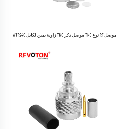
موصل RF نوع TNC موصل ذكر TNC زاوية يمين لكابل WTR240