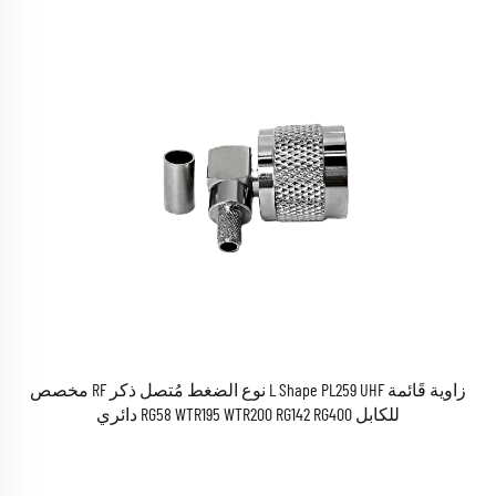
زاوية قَائمة L Shape PL259 UHF نوع الضغط مُتصل ذكر RF مخصص
للكابل RG58 WTR195 WTR200 RG142 RG400 دائري