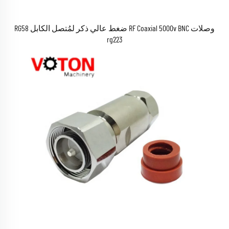
وصلات RF Coaxial 5000v BNC ضغط عالي ذكر لمُتصل الكابل RG58
rg223