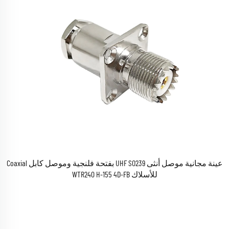
عينة مجانية موصل أنثى UHF SO239 بفتحة فلنجية وموصل كابل Coaxial
للأسلاك WTR240 H-155 4D-FB