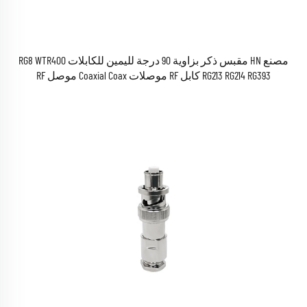
مصنع HN مقبس ذكر بزاوية 90 درجة لليمين للكابلات RG8 WTR400
RG213 RG214 RG393 كابل RF موصلات Coaxial Coax موصل RF