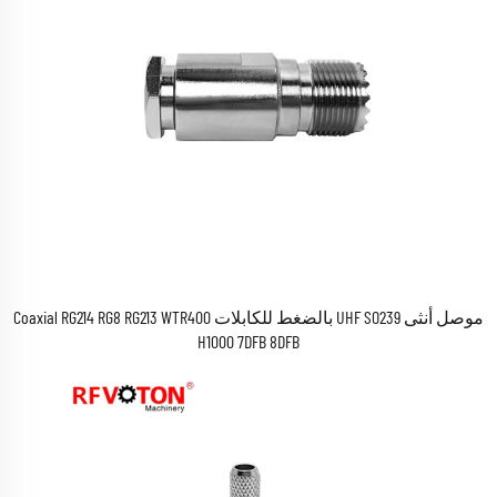
موصل أنثى UHF SO239 بالضغط للكابلات Coaxial RG214 RG8 RG213 WTR400
H1000 7DFB 8DFB