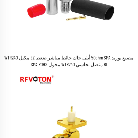
مصنع توريد 50ohm SMA أنثى جاك حائط مباشر ضغط EZ مكبل WTR240
Rf متصل نحاسي WTR240 محول SMA ROHS