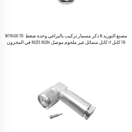
مصنع التوريد N ذكر مسمار تركيب بالبراغي وحدة ضغط WTR400 7D-
FB كابل rf كابل متماثل غير ملحوم موصل RG213 RG214 في المخزون
ROHS