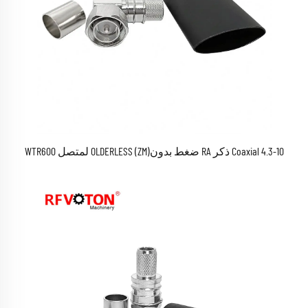
Coaxial 4.3-10 ذكر RA ضغط بدونOLDERLESS (ZM) لمتصل WTR600