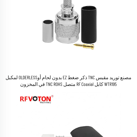
مصنع توريد مقبس TNC ذكر ضغط EZ بدون لحام أوOLDERLESS لمكبل
WTR195 كابل RF Coaxial متصل TNC ROHS في المخزون