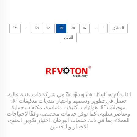
...
...
السابق
1
317
318
319
320
321
679
التالي
Zhenjiang Voton Machinery Co., Ltd هي شركة ذات تقنية عالية،
تعمل في تطوير وتصميم واختبار منتجات متكيفات RF،
موصلات RF، هوائيات، كابلات متماسة، مكثفات حماية
وعناصر سلبية، كما توفر خدمات مخصصة وفقًا لاحتياجات
العملاء، بما في ذلك خدمات البرهان، اختيار تكوين المنتج،
الاختبار والتحسين.