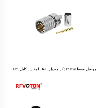
موصل ضغط Coaxial ذكر موديل 1.6-5.6 لمقبس كابل FLex5