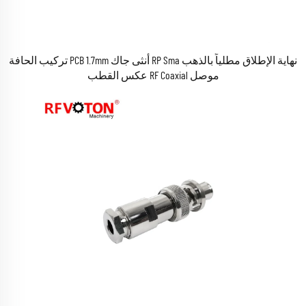
نهاية الإطلاق مطلياً بالذهب RP Sma أنثى جاك PCB 1.7mm تركيب الحافة
موصل RF Coaxial عكس القطب