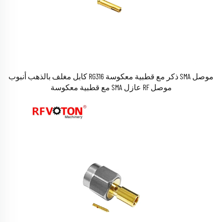
موصل SMA ذكر مع قطبية معكوسة RG316 كابل مغلف بالذهب أنبوب
موصل RF عازل SMA مع قطبية معكوسة