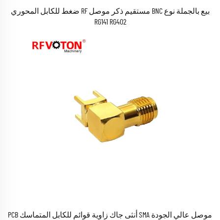
بيع بالجملة نوع BNC مستقيم ذكر موصل RF ضغط للكابل المحوري
RG141 RG402
موصل عالي الجودة SMA أنثى جاك زاوية قوائم للكابل المتماسك PCB