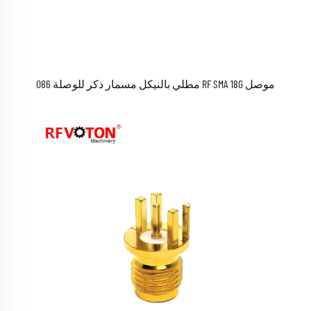
موصل RF SMA 18G مطلي بالنيكل مسمار ذكر للوصلة 086