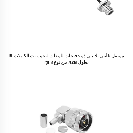
موصل N أنثى بلاتيني ذو 4 فتحات للوحات لتجميعات الكابلات RF
بطول 20cm من نوع rg178