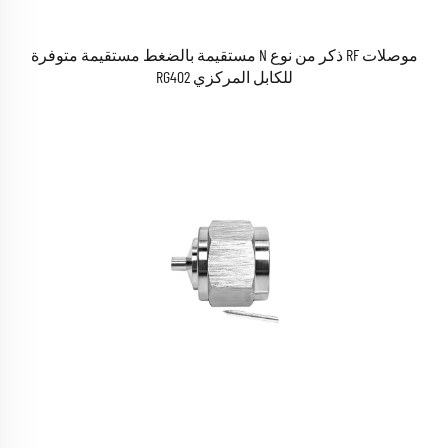
موصلات RF ذكر من نوع N مستقيمة بالضغط مستقيمة متوفرة
للكابل المركزي RG402