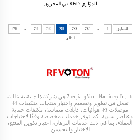
الدوّاري RG402 في المخزون
...
...
السابق
1
287
288
289
290
291
679
التالي
Zhenjiang Voton Machinery Co., Ltd هي شركة ذات تقنية عالية،
تعمل في تطوير وتصميم واختبار منتجات متكيفات RF،
موصلات RF، هوائيات، كابلات متماسة، مكثفات حماية
وعناصر سلبية، كما توفر خدمات مخصصة وفقًا لاحتياجات
العملاء، بما في ذلك خدمات البرهان، اختيار تكوين المنتج،
الاختبار والتحسين.