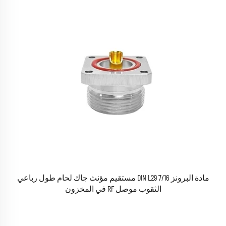
مادة البرونز 7/16 DIN L29 مستقيم مؤنث جاك لحام طول رباعي
الثقوب موصل RF في المخزون