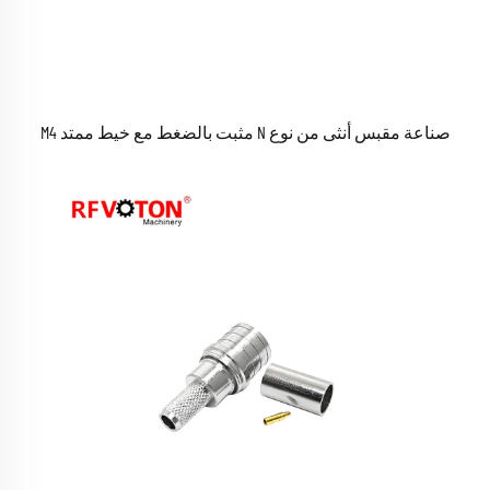
صناعة مقبس أنثى من نوع N مثبت بالضغط مع خيط ممتد M4