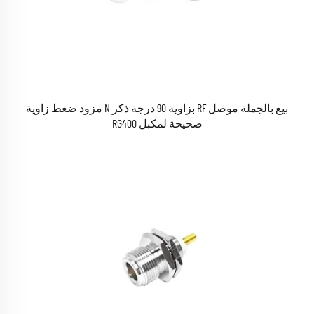
بيع بالجملة موصل RF بزاوية 90 درجة ذكر N مزود ضغط زاوية
صحيحة لمكبل RG400