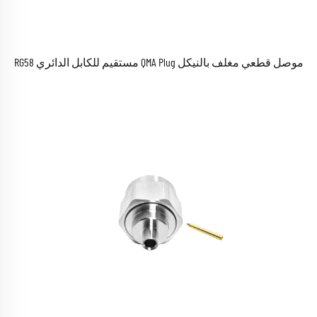
موصل قطعي مغلف بالنيكل QMA Plug مستقيم للكابل الدائري RG58