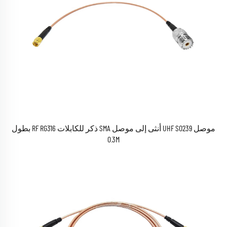
موصل UHF SO239 أنثى إلى موصل SMA ذكر للكابلات RF RG316 بطول
0.3M