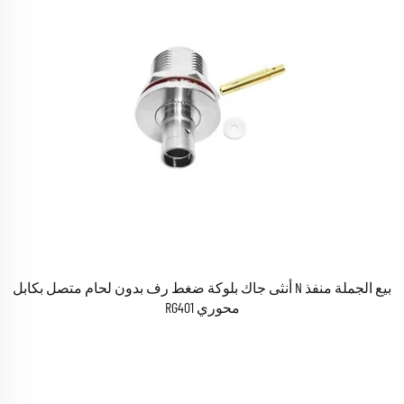
بيع الجملة منفذ N أنثى جاك بلوكة ضغط رف بدون لحام متصل بكابل
محوري RG401