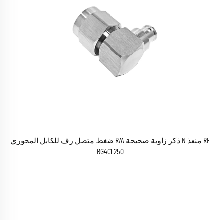
RF منفذ N ذكر زاوية صحيحة R/A ضغط متصل رف للكابل المحوري
RG401 250