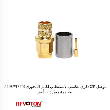
موصل SMA ذكري عكسي الاستقطاب لكابل المحوري 5D-FB WTR 300،
مقاومة مميّزة ٥٠ أوم