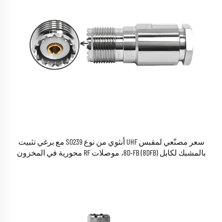
سعر مصنّعي لمقبس UHF أنثوي من نوع SO239 مع برغي تثبيت
بالمشبك لكابل 8D-FB (8DFB)، موصلات RF محورية في المخزون