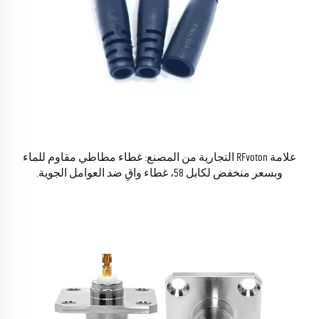
علامة RFvoton التجارية من المصنع: غطاء مطاطي مقاوم للماء
وبسعر منخفض لكابل 58، غطاء واقٍ ضد العوامل الجوية.