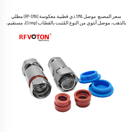
سعر المصنع: موصل SMA ذي قطبية معكوسة (RP-SMA) مطلي
بالذهب، موصل أنثوي من النوع المُثبت بالقصّاب (Crimp)، مستقيم،
للكابل WTR240 و240، موصل تناظري RF، متوافق مع معايير RoHS