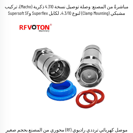
مباشرةً من المصنع: وصلة توصيل نسخة 4.310 ذكرية (Macho)، تركيب
مشبكي (Clamp Mounting) لنوع 4.3/10، لكابل Superflex وSupersoft SF
بقطر ١/٢ بوصة، موصل 4.3-10 من نوع Mini Din، متوافق مع معايير
RoHS
موصل كهربائي ترددي راديوي (RF) محوري من المصنع بحجم صغير