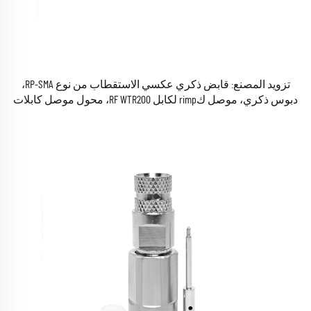
تزويد المصنع: قابض ذكري عكسي الاستقطاب من نوع RP-SMA،
دبوس ذكري، موصل كrimp لكابل RF WTR200، محول موصل كابلات
RF محورية، موصل (Connecteur)، متوافق مع معايير RoHS