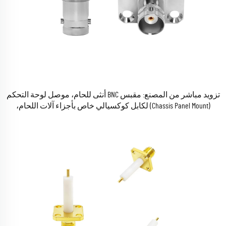
تزويد مباشر من المصنع: مقبس BNC أنثى للحام، موصل لوحة التحكم
(Chassis Panel Mount) لكابل كوكسيالي خاص بأجزاء آلات اللحام،
مقاومة عزلية 50 أوم.