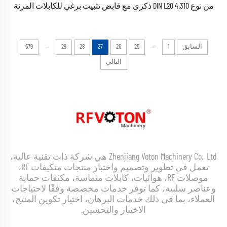
من نوع 4.310 DIN L20 ذكري مع قابض تثبيت برغي للكابلات المرنة
المُغذِّية مقاس ١/٢ بوصة، موصل كهربائي ترددي راديوي (RF)
محوري من نوع 4.3-10 LDF4-50A 1-2
...
...
السابق
1
25
26
27
28
29
679
التالي
Zhenjiang Voton Machinery Co., Ltd هي شركة ذات تقنية عالية،
تعمل في تطوير وتصميم واختبار منتجات متكيفات RF،
موصلات RF، هوائيات، كابلات متماسة، مكثفات حماية
وعناصر سلبية، كما توفر خدمات مخصصة وفقًا لاحتياجات
العملاء، بما في ذلك خدمات البرهان، اختيار تكوين المنتج،
الاختبار والتحسين.