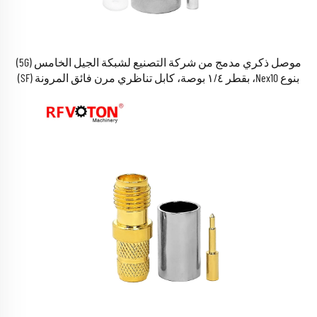
موصل ذكري مدمج من شركة التصنيع لشبكة الجيل الخامس (5G)
بنوع Nex10، بقطر ١/٤ بوصة، كابل تناظري مرن فائق المرونة (SF)
بقطر ١/٤ بوصة، موصل Nex 10، موصل RF من نوع Nex10