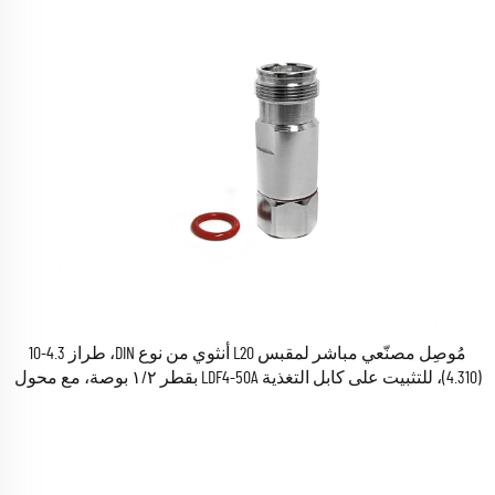
مُوصِل مصنّعي مباشر لمقبس L20 أنثوي من نوع DIN، طراز 4.3-10
(4.310)، للتثبيت على كابل التغذية LDF4-50A بقطر ١/٢ بوصة، مع محول
موصل