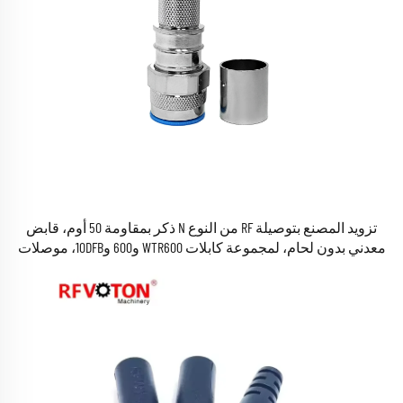
تزويد المصنع بتوصيلة RF من النوع N ذكر بمقاومة 50 أوم، قابض
معدني بدون لحام، لمجموعة كابلات WTR600 و600 و10DFB، موصلات
RF كوكسيالية.