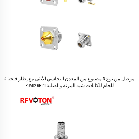
موصل من نوع N مصنوع من المعدن النحاسي الأنثى مع إطار فتحة 4
للحام للكابلات شبه المرنة والصلبة RG402 RG141