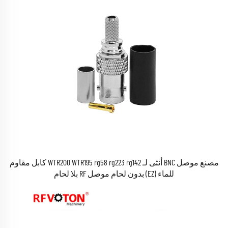
مصنع موصل BNC أنثى لـ WTR200 WTR195 rg58 rg223 rg142 كابل مقاوم
للماء (EZ) بدون لحام موصل RF بلا لحام