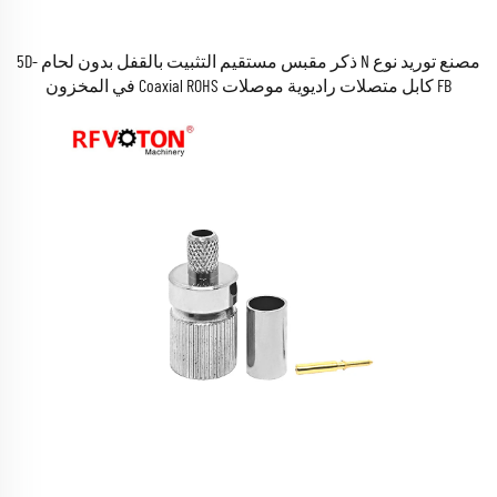
مصنع توريد نوع N ذكر مقبس مستقيم التثبيت بالقفل بدون لحام 5D-
FB كابل متصلات راديوية موصلات Coaxial ROHS في المخزون