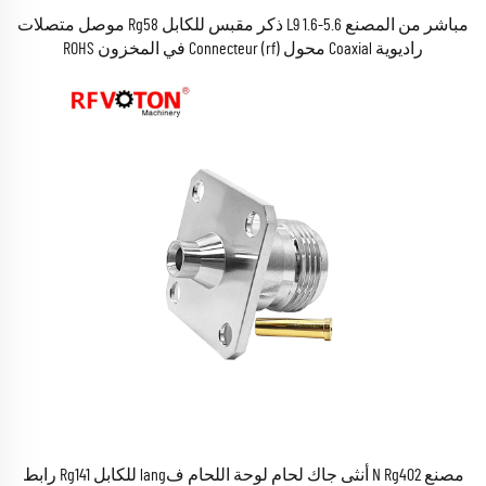
مباشر من المصنع L9 1.6-5.6 ذكر مقبس للكابل Rg58 موصل متصلات
راديوية Coaxial محول Connecteur (rf) في المخزون ROHS
مصنع N Rg402 أنثى جاك لحام لوحة اللحام فlang للكابل Rg141 رابط