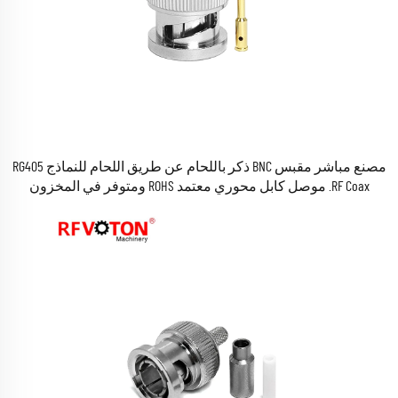
مصنع مباشر مقبس BNC ذكر باللحام عن طريق اللحام للنماذج RG405
RF Coax. موصل كابل محوري معتمد ROHS ومتوفر في المخزون