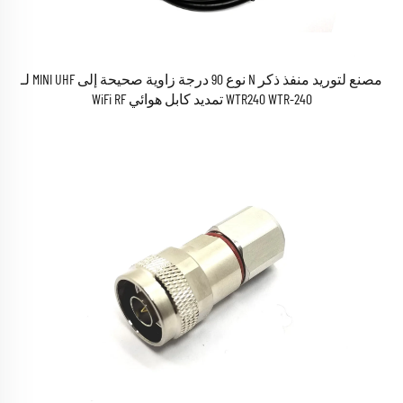
مصنع لتوريد منفذ ذكر N نوع 90 درجة زاوية صحيحة إلى MINI UHF لـ
WTR240 WTR-240 تمديد كابل هوائي WiFi RF