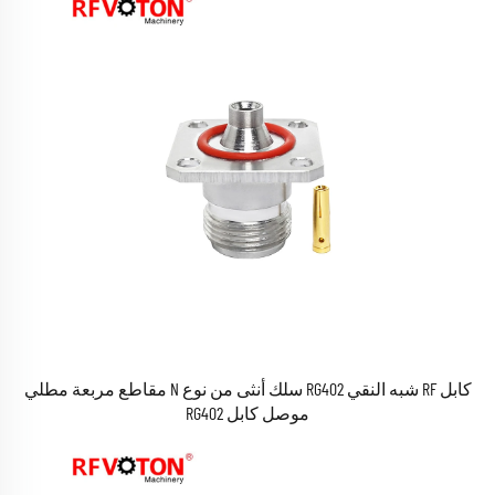
كابل RF شبه النقي RG402 سلك أنثى من نوع N مقاطع مربعة مطلي
موصل كابل RG402