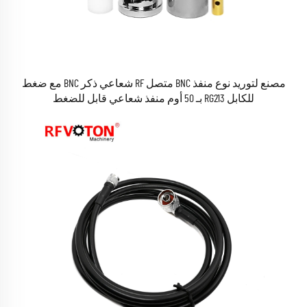
مصنع لتوريد نوع منفذ BNC متصل RF شعاعي ذكر BNC مع ضغط
للكابل RG213 بـ 50 أوم منفذ شعاعي قابل للضغط