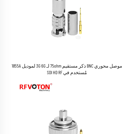
موصل محوري BNC ذكر مستقيم 75ohm لـ 3G 6G لموديل 1855A
مُستخدم في SDI HD RF