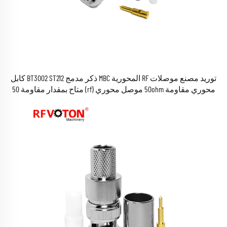
توريد مصنع موصلات RF المحورية MBC ذكر مدمج BT3002 ST212 كابل
محوري مقاومة 50ohm موصل محوري (rf) متاح بمقدار مقاومة 50
Ohm