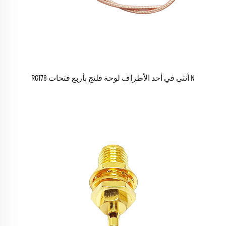
N أنثى في أحد الأطراف لوحة فلنج بأربع فتحات RG178