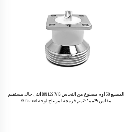
المصنع 50 أوم مصنوع من النحاس 7/16 DIN L29 أنثى جاك مستقيم
مقاس 25مم*25مم فرمجة لمونتاج لوحة RF Coaxial