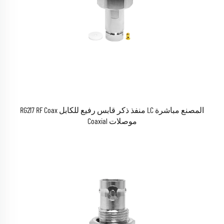
المصنع مباشرة LC منفذ ذكر قابس رفيع للكابل RG217 RF Coax
موصلات Coaxial