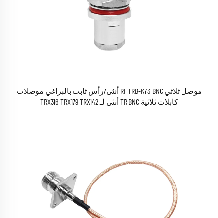
موصل ثلاثي RF TRB-KY3 BNC أنثى/رأس ثابت بالبراغي موصلات
كابلات ثلاثية TR BNC أنثى لـ TRX316 TRX179 TRX142