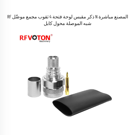
المصنع مباشرة N ذكر مقبس لوحة فتحة 4 ثقوب مجمع موصِّل RF
شبه الموصلة محول كابل