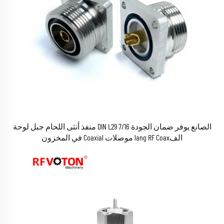
الصانع يوفر ضمان الجودة 7/16 DIN L29 منفذ أنثى اللحام جبل لوحة
الفlang RF Coax موصلات Coaxial في المخزون