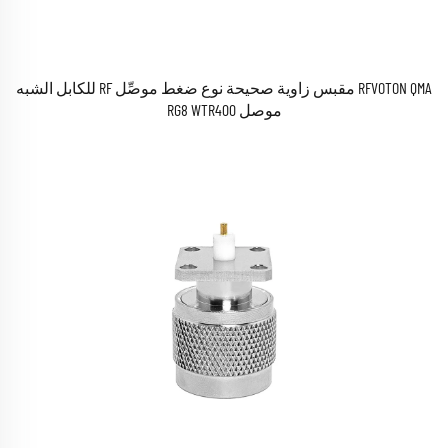
RFVOTON QMA مقبس زاوية صحيحة نوع ضغط موصِّل RF للكابل الشبه
موصل RG8 WTR400