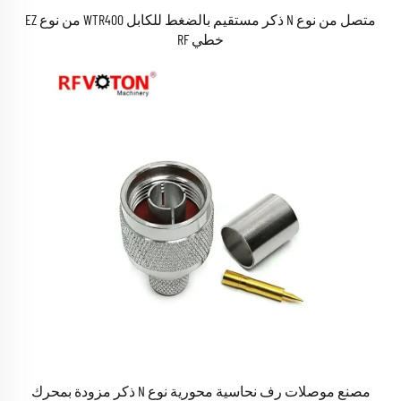
متصل من نوع N ذكر مستقيم بالضغط للكابل WTR400 من نوع EZ
خطي RF
مصنع موصلات رف نحاسية محورية نوع N ذكر مزودة بمحرك