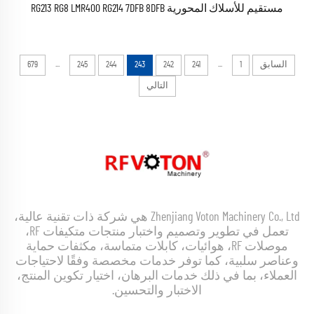
مستقيم للأسلاك المحورية RG213 RG8 LMR400 RG214 7DFB 8DFB
...
...
السابق
1
241
242
243
244
245
679
التالي
Zhenjiang Voton Machinery Co., Ltd هي شركة ذات تقنية عالية،
تعمل في تطوير وتصميم واختبار منتجات متكيفات RF،
موصلات RF، هوائيات، كابلات متماسة، مكثفات حماية
وعناصر سلبية، كما توفر خدمات مخصصة وفقًا لاحتياجات
العملاء، بما في ذلك خدمات البرهان، اختيار تكوين المنتج،
الاختبار والتحسين.