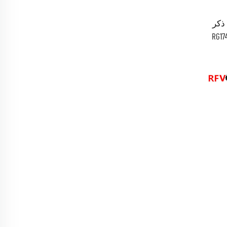
ذكر
RG174، RG316،
LMR100، كابل محوري Coax، موصل RF
ي المخزن،