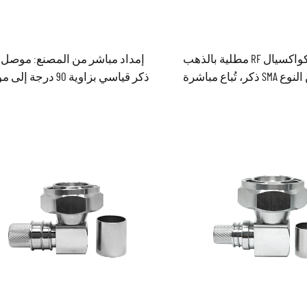
موصلات كواكسيال RF مطلية بالذهب
50 أوم من النوع SMA ذكر، تُباع مباشرة
ذكر قياسي بزاوية 90 درجة
 للتوصيل بالضغط لأنابيب
RG316 وRG174 وLMR100، متوفرة في
مم من نوع RG1.13
المخزن