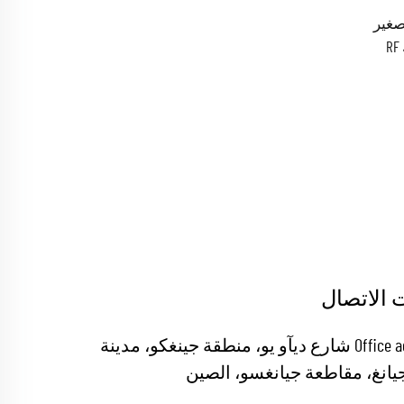
صغير
UHF ذكر PL259 إلى أنثى BNC جاك RF
موصلات كابلات هوائية محورية (RF)
 في
 الاتصال
Office add : 19 شارع ديآو يو، منطقة جينغكو، مدينة
يانغ، مقاطعة جيانغسو، الصين