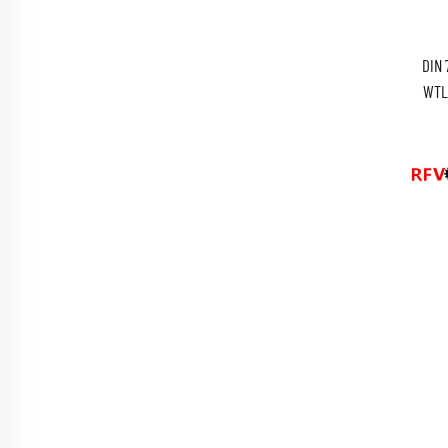
إمدادات المصنع: موصل ذكر 7/16 DIN
ابل WTLMR600
ي