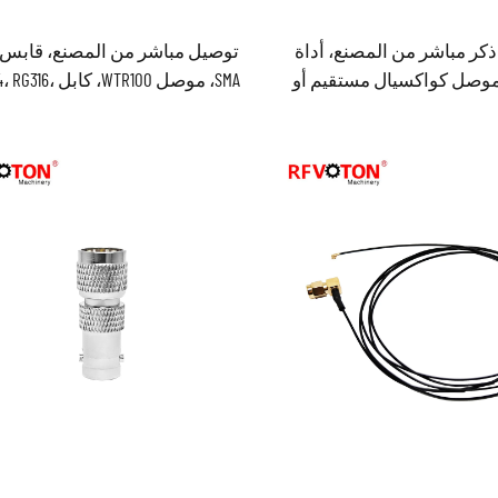
صلة SMA ذكر مباشر من المصنع، أداة
توصيل مباشر من المصنع، قابس 
ط RF، موصل كواكسيال مستقيم أو
SMA، موصل WTR100، كابل 
زاوي، للكابلات RG223 وRG58، متوافق مع
ن
مطابق لمعيار RoHS، متوفر ف
نحاس