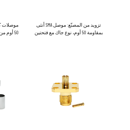
تزويد من المصنّع: موصل SMA أنثى
بمقاومة 50 أوم، نوع جاك مع فتحتين
للوح التثبيت، لتوصيل الكابلات RG316،
من المصنع
RG174، LMR100، موصل كواكسيال RF