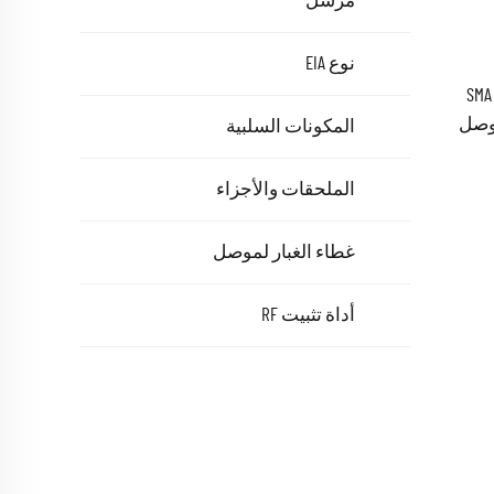
مرسل
نوع EIA
إمداد مباشر من المصنع: موصل SMA
 إلى موصل
المكونات السلبية
U.FL مع كابل تمديد هوائي RF بقطر 1.13
الملحقات والأجزاء
غطاء الغبار لموصل
أداة تثبيت RF