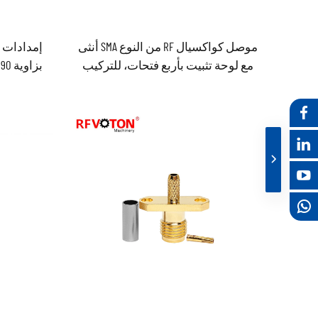
موصل كواكسيال RF من النوع SMA أنثى
مع لوحة تثبيت بأربع فتحات، للتركيب
على اللوحة، متوافق مع أنابيب RG405
وRG085 و086، متوفر في المخزن من
الشركة المصنعة