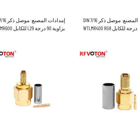
إمدادات المصنع: موصل ذكر 7/16 DIN
بزاوية 90 درجة للكابل WTLMR400 RG8
بزاوية 90 درجة L29 للك
RG393 RG213 RG214 موصل RF كواكسيال
موصل RF كواكسيال متوفر ف
متوفر
المخزون