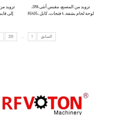
تزويد من المصنع، مقبس أنثى SMA،
لوحة لحام بشفة، 4 فتحات، كابل RG405،
086، 085، موصل كابل RF، موصلات
محورية (RF)، متوفر في المخزن
السابق
1
...
220
1