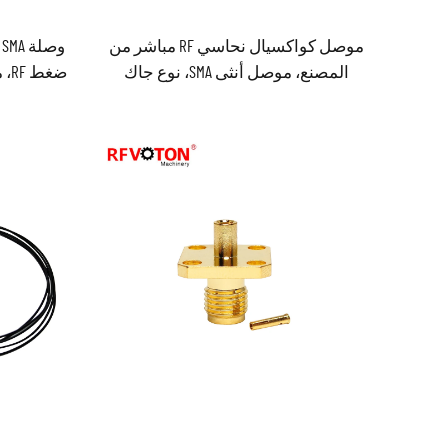
موصل كواكسيال نحاسي RF مباشر من
و
المصنع، موصل أنثى SMA، نوع جاك
ضغ
هيمبرا، لوحي بفتحتين، لأنابيب RG316
وRG174 وLMR100، متوافق مع معايير RoHS،
معايير RoHS، متوفر في المخز
متوفر في المخزن