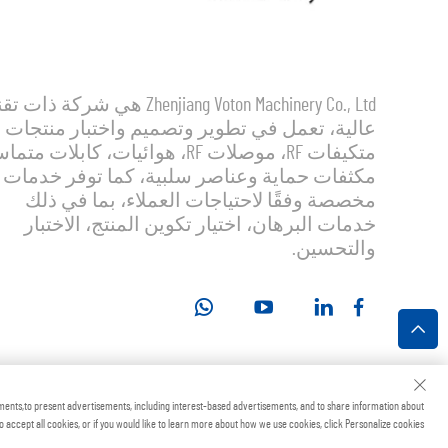
Zhenjiang Voton Machinery Co., Ltd هي شركة ذات
عالية، تعمل في تطوير وتصميم واختبار منتجات
متكيفات RF، موصلات RF، هوائيات، كابلات مت
مكثفات حماية وعناصر سلبية، كما توفر خدمات
مخصصة وفقًا لاحتياجات العملاء، بما في ذلك
خدمات البرهان، اختيار تكوين المنتج، الاختبار
والتحسين.
جميع الحقوق محفوظة
ments,to present advertisements, including interest-based advertisements, and to share information about
to accept all cookies, or if you would like to learn more about how we use cookies, click Personalize cookies.