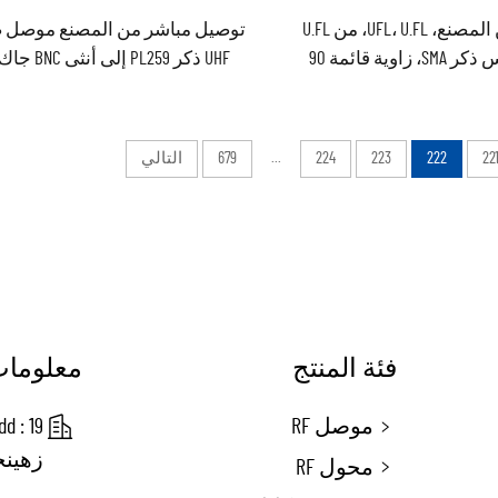
تزويد من المصنع، UFL، U.FL، من U.FL
توصيل مباشر من المصنع موصل 
إلى قابس ذكر SMA، زاوية قائمة 90
درجة، كابل هوائي متصل (Pigtail)
لموجّه Wi-Fi، كابل محوري قطر 1.13 مم،
محول متعدد الاستخدامات متوفر
6 بوصة (15 سم)
المخزن
22
222
223
224
...
679
التالي
فئة المنتج
معلومات
موصل RF
زهينج
محول RF