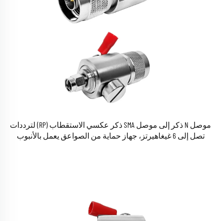
موصل N ذكر إلى موصل SMA ذكر عكسي الاستقطاب (RP) لترددات
تصل إلى 6 غيغاهيرتز، جهاز حماية من الصواعق يعمل بالأنبوب
المُفرِّغ الغازي بجهدين 90 فولت / 230 فولت