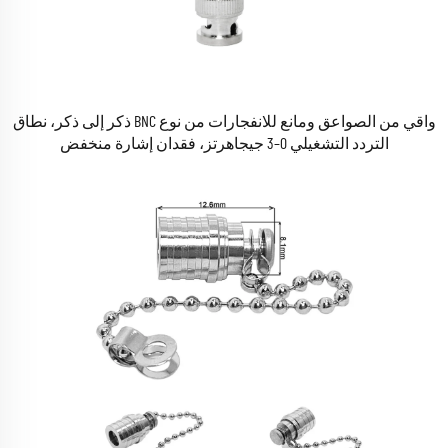
واقي من الصواعق ومانع للانفجارات من نوع BNC ذكر إلى ذكر، نطاق
التردد التشغيلي 0–3 جيجاهرتز، فقدان إشارة منخفض