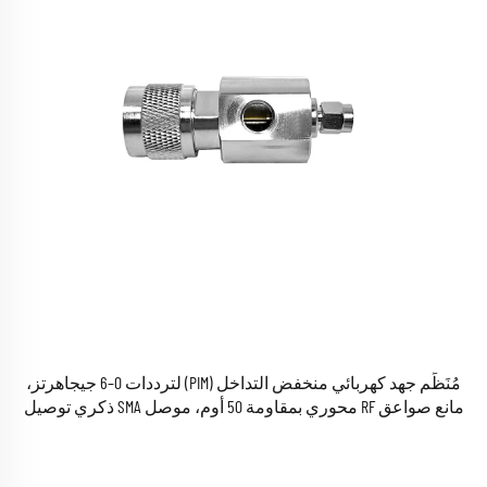
مُنَظِّم جهد كهربائي منخفض التداخل (PIM) لترددات 0–6 جيجاهرتز،
مانع صواعق RF محوري بمقاومة 50 أوم، موصل SMA ذكري توصيل
قابض إلى موصل N ذكري توصيل قابض، أجهزة حماية من الصواعق
وحماية ضد البرق