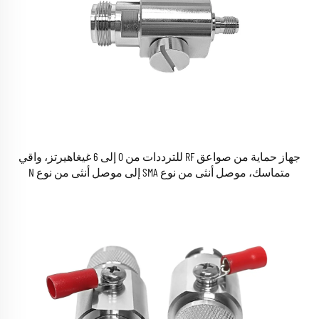
جهاز حماية من صواعق RF للترددات من 0 إلى 6 غيغاهيرتز، واقي
متماسك، موصل أنثى من نوع SMA إلى موصل أنثى من نوع N