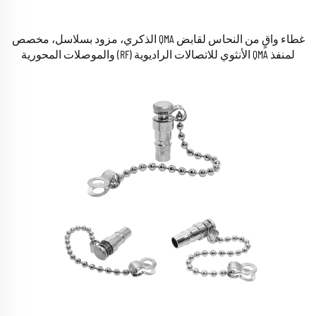
غطاء واقٍ من النحاس لقابض QMA الذكري، مزود بسلاسل، مخصص
لمنفذ QMA الأنثوي للاتصالات الراديوية (RF) والموصلات المحورية
(Coaxial)