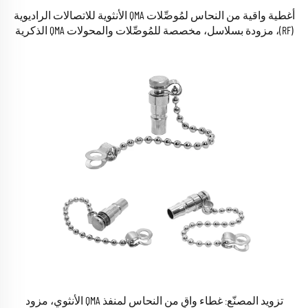
أغطية واقية من النحاس لمُوصِّلات QMA الأنثوية للاتصالات الراديوية
(RF)، مزودة بسلاسل، مخصصة للمُوصِّلات والمحولات QMA الذكرية
وكابلات التوصيل
تزويد المصنّع: غطاء واقٍ من النحاس لمنفذ QMA الأنثوي، مزود