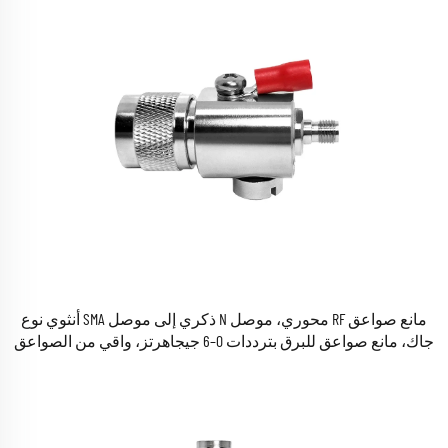
مانع صواعق RF محوري، موصل N ذكري إلى موصل SMA أنثوي نوع
جاك، مانع صواعق للبرق بترددات 0–6 جيجاهرتز، واقي من الصواعق
للهوائيات