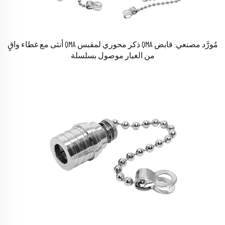
مُورَّد مصنعي: قابض QMA ذكر محوري لمقبس QMA أنثى مع غطاء واقٍ
من الغبار موصول بسلسلة