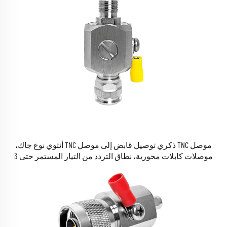
موصل TNC ذكري توصيل قابض إلى موصل TNC أنثوي نوع جاك،
موصلات كابلات محورية، نطاق التردد من التيار المستمر حتى 3
جيجاهرتز، مانع صواعق غازي RF بجهد 90 فولت، حماية من الصواعق