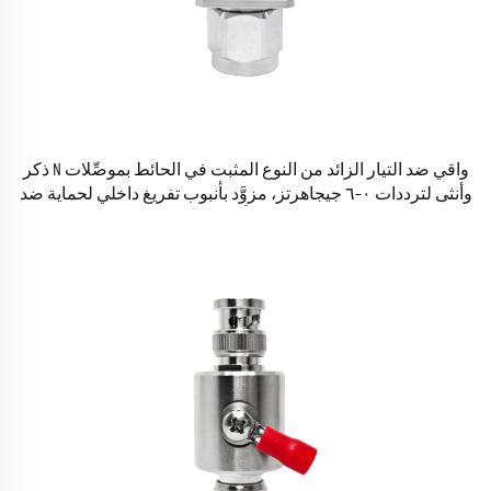
واقي ضد التيار الزائد من النوع المثبت في الحائط بموصِّلات N ذكر
وأنثى لترددات ٠–٦ جيجاهرتز، مزوَّد بأنبوب تفريغ داخلي لحماية ضد
الصواعق وتأريض الجهاز