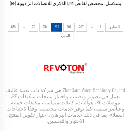
بسلاسل، مخصص لقابض QMA الذكري للاتصالات الراديوية (RF)
والموصلات المحورية (Coaxial)
...
...
السابق
1
207
208
209
210
211
679
التالي
Zhenjiang Voton Machinery Co., Ltd هي شركة ذات تقنية عالية،
تعمل في تطوير وتصميم واختبار منتجات متكيفات RF،
موصلات RF، هوائيات، كابلات متماسة، مكثفات حماية
وعناصر سلبية، كما توفر خدمات مخصصة وفقًا لاحتياجات
العملاء، بما في ذلك خدمات البرهان، اختيار تكوين المنتج،
الاختبار والتحسين.