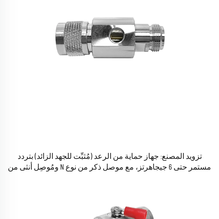
تزويد المصنع: جهاز حماية من الرعد (مُثبِّت للجهد الزائد) بتردد
مستمر حتى 6 جيجاهرتز، مع موصل ذكر من نوع N ومُوصِل أنثى من
نوع N، لأغراض الحماية من الصواعق