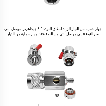
جهاز حماية من التيار الزائد لنطاق التردد 0–6 جيجاهرتز: موصل أنثى
من النوع N إلى موصل أنثى من النوع SMA، جهاز حماية من التيار
الزائد للإشارات الراديوية (RF)