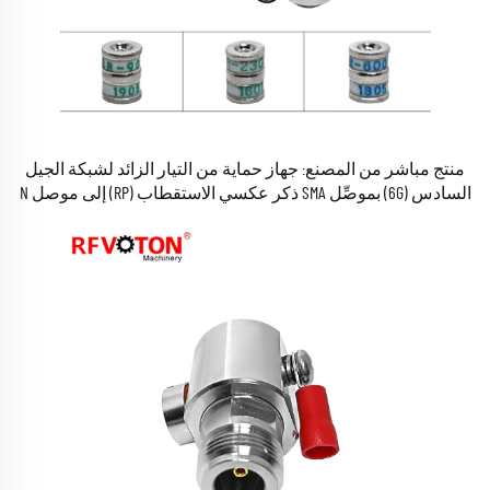
منتج مباشر من المصنع: جهاز حماية من التيار الزائد لشبكة الجيل
السادس (6G) بموصِّل SMA ذكر عكسي الاستقطاب (RP) إلى موصل N
ذكر، حامي ضد الصواعق والبرق، متوفر في المخزون