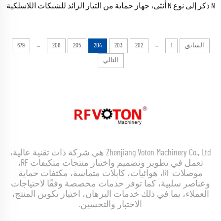
N ذكر إلى نوع N أنثى، جهاز حماية من التيار الزائد للشبكات اللاسلكية
(Wi-Fi)، وجهاز حماية من التيار الزائد للمحور الراديوي (RF) الكابلات
المحورية
...
...
السابق
1
202
203
204
205
206
679
التالي
Zhenjiang Voton Machinery Co., Ltd هي شركة ذات تقنية عالية،
تعمل في تطوير وتصميم واختبار منتجات متكيفات RF،
موصلات RF، هوائيات، كابلات متماسة، مكثفات حماية
وعناصر سلبية، كما توفر خدمات مخصصة وفقًا لاحتياجات
العملاء، بما في ذلك خدمات البرهان، اختيار تكوين المنتج،
الاختبار والتحسين.