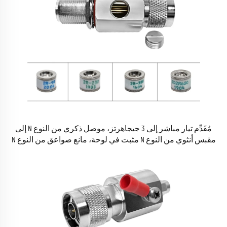
مُقَدِّم تيار مباشر إلى 3 جيجاهرتز، موصل ذكري من النوع N إلى
مقبس أنثوي من النوع N مثبت في لوحة، مانع صواعق من النوع N
على شكل أنبوب، لحماية هوائيات الاتصالات، جهد 90 فولت/230 فولت