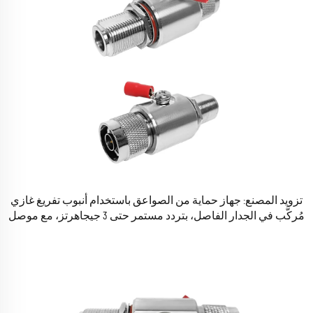
تزويد المصنع: جهاز حماية من الصواعق باستخدام أنبوب تفريغ غازي
مُركَّب في الجدار الفاصل، بتردد مستمر حتى 3 جيجاهرتز، مع موصل
ذكر من نوع N ومُوصِل أنثى من نوع N