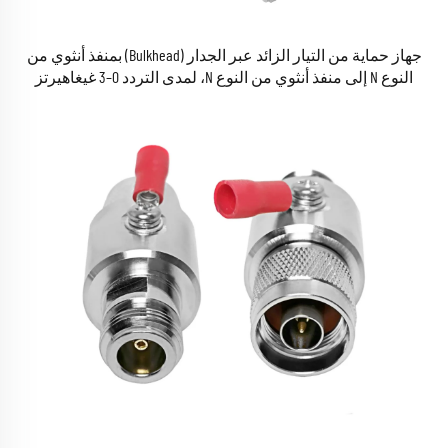
جهاز حماية من التيار الزائد عبر الجدار (Bulkhead) بمنفذ أنثوي من
النوع N إلى منفذ أنثوي من النوع N، لمدى التردد 0–3 غيغاهيرتز