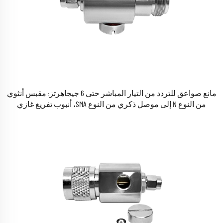
مانع صواعق للتردد من التيار المباشر حتى 6 جيجاهرتز: مقبس أنثوي
من النوع N إلى موصل ذكري من النوع SMA، أنبوب تفريغ غازي
لمكافحة الصواعق وحماية الدوائر