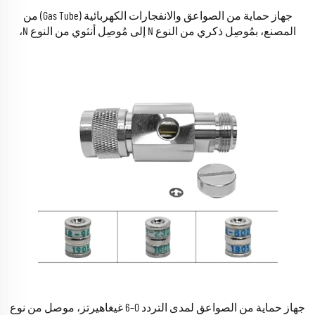
جهاز حماية من الصواعق والانفجارات الكهربائية (Gas Tube) من
المصنع، بمُوصِل ذكري من النوع N إلى مُوصِل أنثوي من النوع N،
لمدى التردد DC–3 غيغاهيرتز
جهاز حماية من الصواعق لمدى التردد 0–6 غيغاهيرتز، موصل من نوع