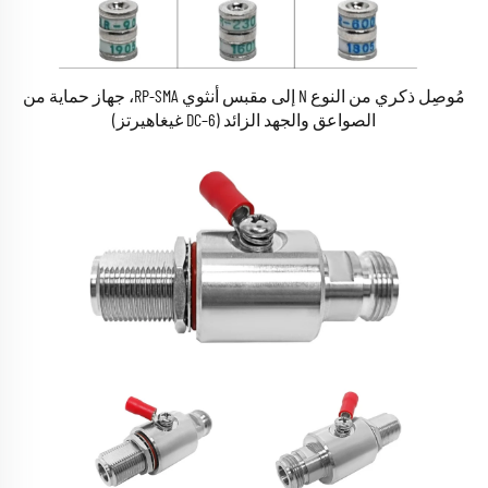
مُوصِل ذكري من النوع N إلى مقبس أنثوي RP-SMA، جهاز حماية من
الصواعق والجهد الزائد (DC–6 غيغاهيرتز)