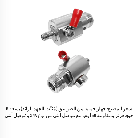
سعر المصنع: جهاز حماية من الصواعق (مُثبِّت للجهد الزائد) بسعة 6
جيجاهرتز ومقاومة 50 أوم، مع موصل أنثى من نوع SMA ومُوصِل أنثى
من نوع N