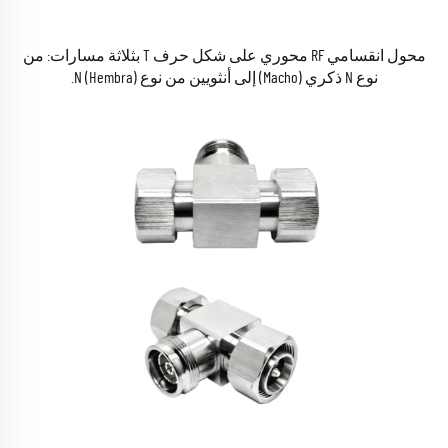
محول انقسامي RF محوري على شكل حرف T بثلاثة مسارات: من
نوع N ذكري (Macho) إلى أنثويين من نوع N (Hembra).