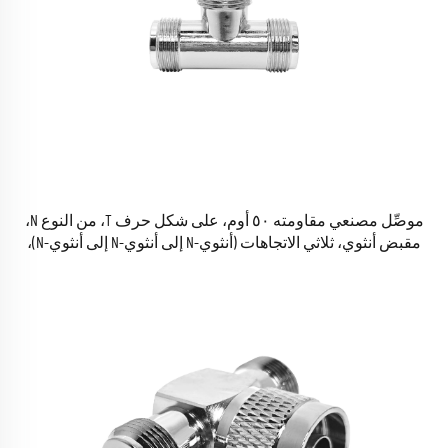
موصِّل مصنعي مقاومته ٥٠ أوم، على شكل حرف T، من النوع N،
مقبض أنثوي، ثلاثي الاتجاهات (أنثوي-N إلى أنثوي-N إلى أنثوي-N)،
وموصِّل تفرع على شكل حرف T، وموصِّل توصيل RF محوري.