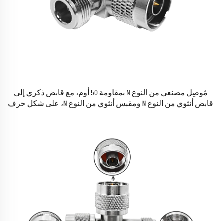
مُوصِل مصنعي من النوع N بمقاومة 50 أوم، مع قابض ذكري إلى
قابض أنثوي من النوع N ومقبس أنثوي من النوع N، على شكل حرف
T، ومقسّم ثلاثي الاتجاهات لمُتَّصِلات الهوائيات عالية التردد (RF)
والكابلات المحورية (Coax)