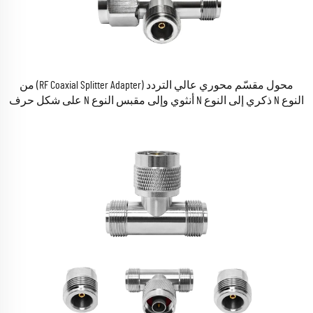
محول مقسّم محوري عالي التردد (RF Coaxial Splitter Adapter) من
النوع N ذكري إلى النوع N أنثوي وإلى مقبس النوع N على شكل حرف
T، مع فقدان منخفض جدًّا في الإشارة لأنظمة الاتصال اللاسلكي