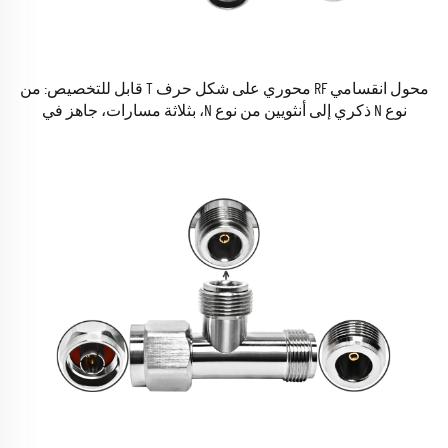
محول انقسامي RF محوري على شكل حرف T قابل للتخصيص: من
نوع N ذكري إلى أنثويين من نوع N، بثلاثة مسارات، جاهز في
المخزون.