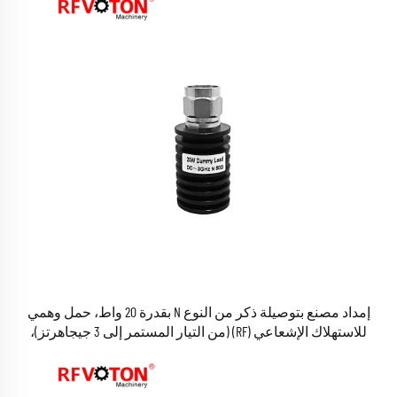
إمداد مصنع بتوصيلة ذكر من النوع N بقدرة 20 واط، حمل وهمي
للاستهلاك الإشعاعي (RF) (من التيار المستمر إلى 3 جيجاهرتز)،
موصل بقدرة 20 واط، حمل لشبكة الجيل الثالث (3G)، متوافق مع
معيار RoHS، متوفر في المخزون