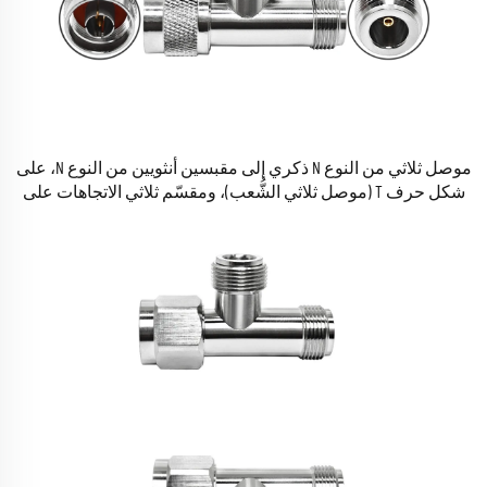
موصل ثلاثي من النوع N ذكري إلى مقبسين أنثويين من النوع N، على
شكل حرف T (موصل ثلاثي الشُّعب)، ومقسّم ثلاثي الاتجاهات على
هيئة حرف T للكابلات الامتدادية