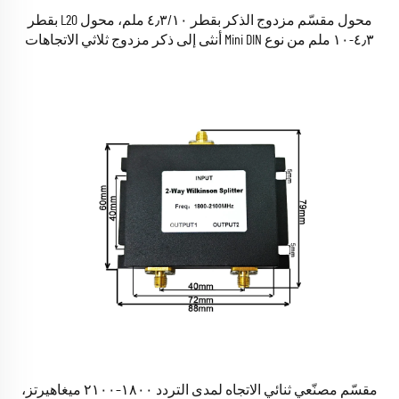
محول مقسّم مزدوج الذكر بقطر ٤٫٣/١٠ ملم، محول L20 بقطر
٤٫٣-١٠ ملم من نوع Mini DIN أنثى إلى ذكر مزدوج ثلاثي الاتجاهات
للكابلات الراديوية الترددية (RF) المحورية
مقسّم مصنّعي ثنائي الاتجاه لمدى التردد ١٨٠٠–٢١٠٠ ميغاهيرتز،