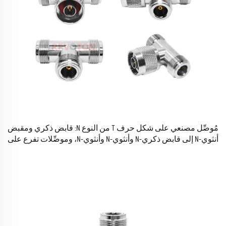
مُوصِّل مصنعي على شكل حرف T من النوع N: قابض ذكري ومقبض
أنثوي-N إلى قابض ذكري-N وأنثوي-N وأنثوي-N، وموصِّلات تفرع على
شكل حرف T، وموصِّل توصيل RF محوري.