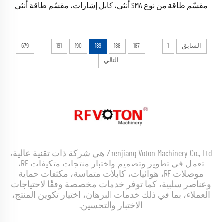
مقسّم طاقة من نوع SMA أنثى، كابل إشارات، مقسّم طاقة أنثى
...
...
السابق
1
187
188
189
190
191
679
التالي
Zhenjiang Voton Machinery Co., Ltd هي شركة ذات تقنية عالية،
تعمل في تطوير وتصميم واختبار منتجات متكيفات RF،
موصلات RF، هوائيات، كابلات متماسة، مكثفات حماية
وعناصر سلبية، كما توفر خدمات مخصصة وفقًا لاحتياجات
العملاء، بما في ذلك خدمات البرهان، اختيار تكوين المنتج،
الاختبار والتحسين.