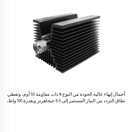
أحمال إنهاء عالية الجودة من النوع N ذات مقاومة 50 أوم، وتغطي
نطاق التردد من التيار المستمر إلى 6.0 جيجاهرتز وبقدرة 100 واط،
وتوصيلات ذكر من النوع N، وأحمال إنهاء وهمية لمحطات الإشارات
الراديوية (RF)