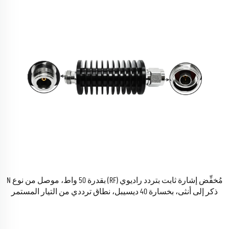
مُخفِّض إشارة ثابت بتردد راديوي (RF) بقدرة 50 واط، موصل من نوع N
ذكر إلى أنثى، بخسارة 40 ديسيبل، نطاق ترددي من التيار المستمر
حتى 3 جيجاهرتز، لتطبيقات الميكروويف في شبكات الجيل الخامس
(5G)