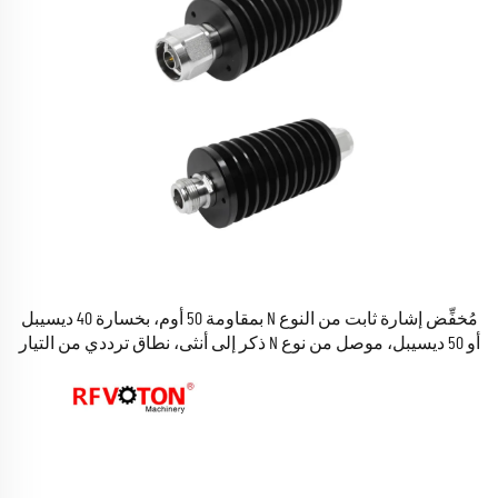
مُخفِّض إشارة ثابت من النوع N بمقاومة 50 أوم، بخسارة 40 ديسيبل
أو 50 ديسيبل، موصل من نوع N ذكر إلى أنثى، نطاق ترددي من التيار
المستمر حتى 3 جيجاهرتز، بقدرة 50 واط