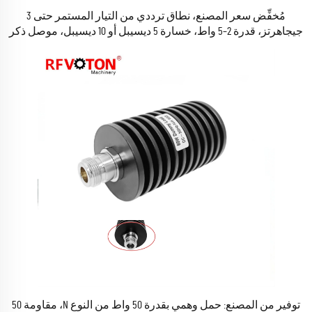
مُخفِّض سعر المصنع، نطاق ترددي من التيار المستمر حتى 3
جيجاهرتز، قدرة 2–5 واط، خسارة 5 ديسيبل أو 10 ديسيبل، موصل ذكر
من النوع N إلى موصل أنثى من النوع N، موصلات RF مخفِّضة
توفير من المصنع: حمل وهمي بقدرة 50 واط من النوع N، مقاومة 50