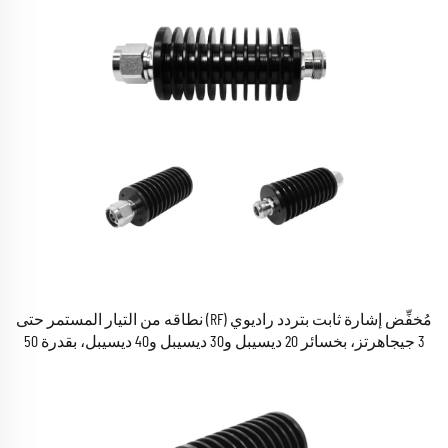
مُخفِّض إشارة ثابت بتردد راديوي (RF) نطاقه من التيار المستمر حتى
3 جيجاهرتز، بخسائر 20 ديسيبل و30 ديسيبل و40 ديسيبل، بقدرة 50
واط، موصل من نوع N ذكر إلى أنثى، مُخفِّض إشارة ثابت