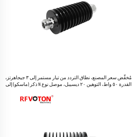
مُخفِّض سعر المصنع، نطاق التردد من تيار مستمر إلى ٣ جيجاهرتز،
القدرة ٥٠ واط، التوهين ٢٠ ديسيبل، موصل نوع N ذكر (ماسكو) إلى
موصل نوع N أنثى (هيمبرا)، موصلات RF مخفِّضة