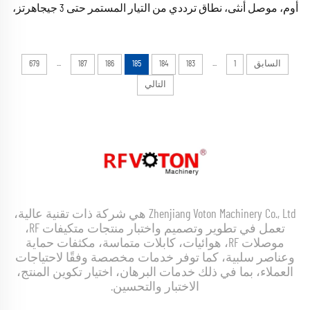
أوم، موصل أنثى، نطاق ترددي من التيار المستمر حتى 3 جيجاهرتز،
إنهاء كابلات RF المحورية لتردد 3 جيجاهرتز، متوافق مع معيار RoHS،
متوفر في المخزون
...
...
السابق
1
183
184
185
186
187
679
التالي
Zhenjiang Voton Machinery Co., Ltd هي شركة ذات تقنية عالية،
تعمل في تطوير وتصميم واختبار منتجات متكيفات RF،
موصلات RF، هوائيات، كابلات متماسة، مكثفات حماية
وعناصر سلبية، كما توفر خدمات مخصصة وفقًا لاحتياجات
العملاء، بما في ذلك خدمات البرهان، اختيار تكوين المنتج،
الاختبار والتحسين.