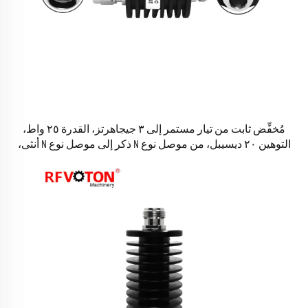
مُخفِّض ثابت من تيار مستمر إلى ٣ جيجاهرتز، القدرة ٢٥ واط،
التوهين ٢٠ ديسيبل، من موصل نوع N ذكر إلى موصل نوع N أنثى،
مقاومة ٥٠ أوم، مُخفِّض من النوع N