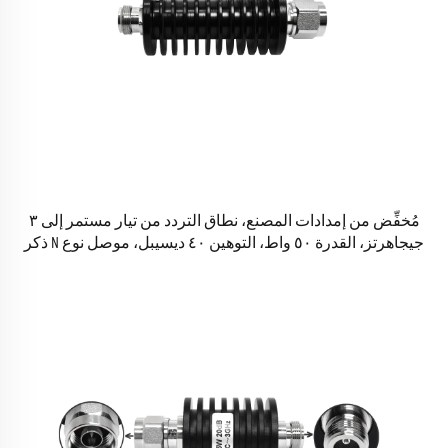
مُخفِّض من إمدادات المصنع، نطاق التردد من تيار مستمر إلى ٣
جيجاهرتز، القدرة ٥٠ واط، التوهين ٤٠ ديسيبل، موصل نوع N ذكر
(ماسكو) إلى موصل نوع N أنثى (هيمبرا)، موصلات RF مخفِّضة،
متوافق مع معيار RoHS