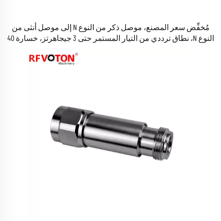
مُخفِّض سعر المصنع، موصل ذكر من النوع N إلى موصل أنثى من
النوع N، نطاق ترددي من التيار المستمر حتى 3 جيجاهرتز، خسارة 40
ديسيبل، قدرة 50 واط