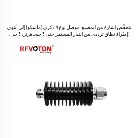
مُخفِّض إشارة من المصنع: موصل نوع N ذكري (ماسكو) إلى أنثوي
(إمبْرا)، نطاق ترددي من التيار المستمر حتى 3 جيجاهرتز، 3 جي،
توهين 20 ديسيبل، قدرة 50 واط، محول موصلات متوافق مع معيار
RoHS، متوفر في المخزون