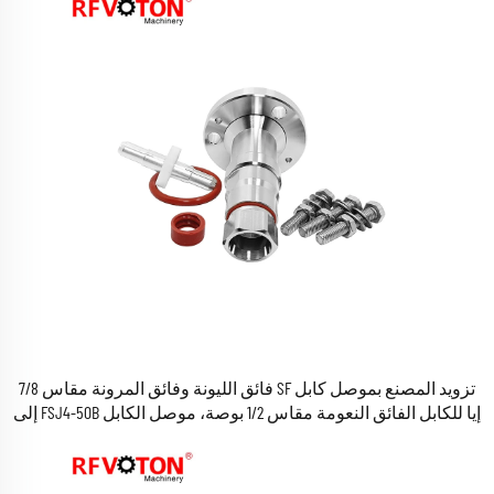
تزويد المصنع بموصل كابل SF فائق الليونة وفائق المرونة مقاس 7/8
إيا للكابل الفائق النعومة مقاس 1/2 بوصة، موصل الكابل FSJ4-50B إلى
محول RF توصيل إيا من النوع IF45