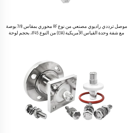
موصل ترددي راديوي مصنعي من نوع RF محوري بمقاس 7/8 بوصة
مع شفة وحدة القياس الأمريكية (EIA) من النوع IF45، بحجم لوحة
تركيب 32×32 مم، ومزود بمقبس دبوس عيار M5 بقطر 21 مم،
وموصلات RF من نوع EIA متوفرة في المخزون