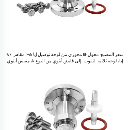
سعر المصنع: محول RF محوري من لوحة توصيل إيا IF45 مقاس 7/8
إيا، لوحة ثلاثية الثقوب، إلى قابض أنثوي من النوع N، مقبس أنثوي
(هيمبرا)، موصل محول RF المحوري متوفر في المخزون