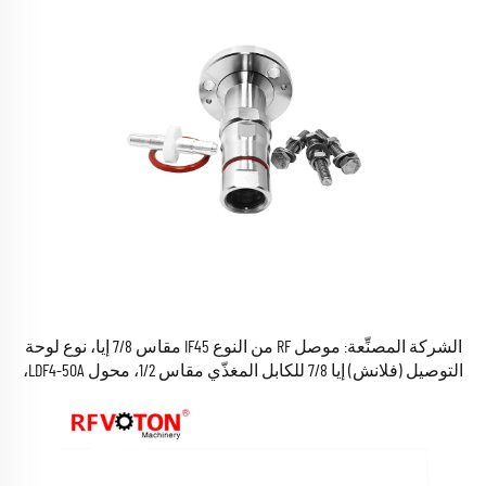
الشركة المصنِّعة: موصل RF من النوع IF45 مقاس 7/8 إيا، نوع لوحة
التوصيل (فلانش) إيا 7/8 للكابل المغذّي مقاس 1/2، محول LDF4-50A،
محولات وتوصيلات LDF4 متوفرة في المخزون