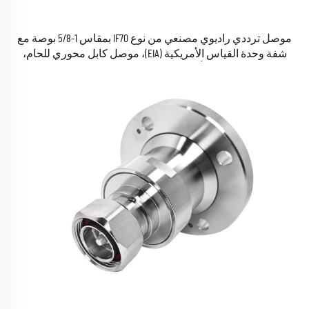
موصل ترددي راديوي مصنعي من نوع IF70 بمقاس 1-5/8 بوصة مع
شفة وحدة القياس الأمريكية (EIA)، موصل كابل محوري للحام،
تركيب على اللوحة بأربعة ثقوب، بحجم 35×35 مم، محول لعملية
اللحام متوفر في المخزون