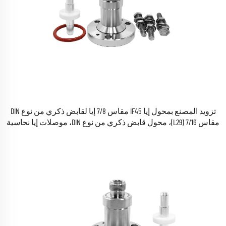
تزويد المصنع بمحول إيا IF45 مقاس 7/8 إيا لقابض ذكري من نوع DIN
مقاس 7/16 (L29)، محول قابض ذكري من نوع DIN، موصلات إيا نحاسية
ونحاسية صفراء لـ RF المحورية متوفرة في المخزون