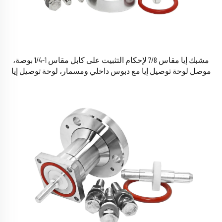
مشبك إيا مقاس 7/8 لإحكام التثبيت على كابل مقاس 1-1/4 بوصة،
موصل لوحة توصيل إيا مع دبوس داخلي ومسمار، لوحة توصيل إيا
IF45 لكابل مقاس 1-1/4 بوصة، موصلات RF المحورية