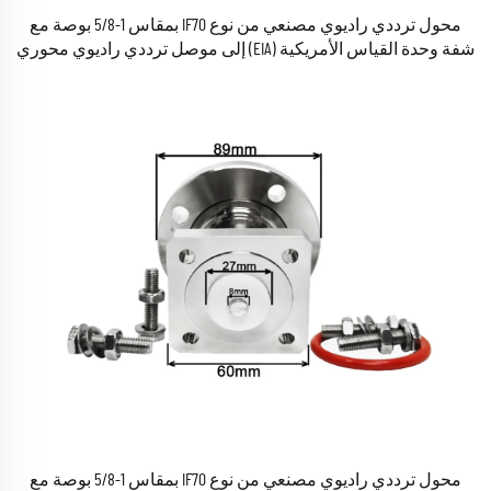
محول ترددي راديوي مصنعي من نوع IF70 بمقاس 1-5/8 بوصة مع
شفة وحدة القياس الأمريكية (EIA) إلى موصل ترددي راديوي محوري
من نوع 7/16 DIN (7-16 L29) ذكري، متوفر في المخزون
محول ترددي راديوي مصنعي من نوع IF70 بمقاس 1-5/8 بوصة مع