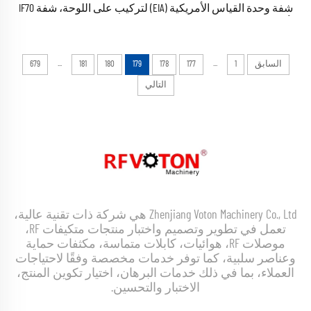
شفة وحدة القياس الأمريكية (EIA) لتركيب على اللوحة، شفة IF70
بأربعة ثقوب، موصل ترددي راديوي من نوع EIA بقطر 1-5/8 بوصة،
محول لتركيب على اللوحة بحجم 60×60 مم، متوفر في المخزون
...
...
السابق
1
177
178
179
180
181
679
التالي
Zhenjiang Voton Machinery Co., Ltd هي شركة ذات تقنية عالية،
تعمل في تطوير وتصميم واختبار منتجات متكيفات RF،
موصلات RF، هوائيات، كابلات متماسة، مكثفات حماية
وعناصر سلبية، كما توفر خدمات مخصصة وفقًا لاحتياجات
العملاء، بما في ذلك خدمات البرهان، اختيار تكوين المنتج،
الاختبار والتحسين.