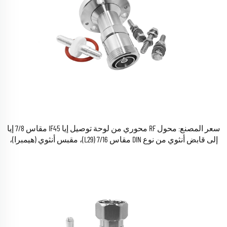
سعر المصنع: محول RF محوري من لوحة توصيل إيا IF45 مقاس 7/8 إيا
إلى قابض أنثوي من نوع DIN مقاس 7/16 (L29)، مقبس أنثوي (هيمبرا)،
موصلات محولات RF المحورية متوفرة في المخزون