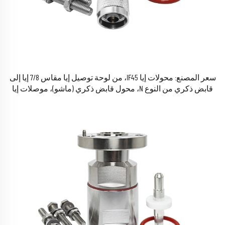
سعر المصنع: محولات إيا IF45، من لوحة توصيل إيا مقاس 7/8 إيا إلى
قابض ذكري من النوع N، محول قابض ذكري (ماشو)، موصلات إيا
نحاسية ونحاسية صفراء لـ RF المحورية متوفرة في المخزون