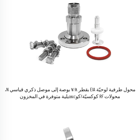
محول طرفية لوحيّة EIA بقطر ٧⁄٨ بوصة إلى موصل ذكري قياسي N،
محولات RF كوكسيّة/كوаксيلية متوفرة في المخزون