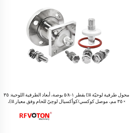
محول طرفية لوحيّة EIA بقطر ١-٥⁄٨ بوصة، أبعاد الطرفية اللوحية: ٣٥
× ٣٥ مم، موصل كوكسي/كوأكسيال لوحِيّ للحام وفق معيار EIA،
محول نحاسي بقطر ١-٥⁄٨ بوصة وفق معيار EIA، متوفر في المخزون