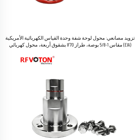
تزويد مصانعي: محول لوحة شفة وحدة القياس الكهربائية الأمريكية
(EIA) مقاس 1-5/8 بوصة، طراز IF70 بشقوق أربعة، محول كهربائي
ترددي راديوية (RF) محوري، موصل وحدة القياس الكهربائية
الأمريكية (EIA) مقاس 1 5/8 بوصة، متوفر في المخزون، متوافق مع
معايير RoHS.