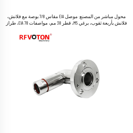
محول مباشر من المصنع: موصل EIA مقاس 7/8 بوصة مع فلانش،
فلانش بأربعة ثقوب، برغي M5، قطر 38 مم، مواصفات EIA 78، طراز
IF45، محولات موصلات RF محورية، متوافقة مع معايير RoHS