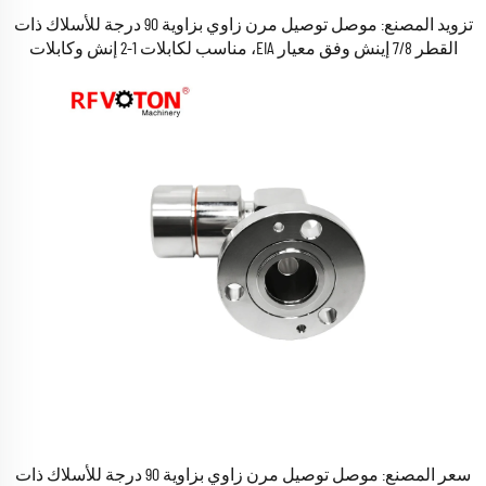
تزويد المصنع: موصل توصيل مرن زاوي بزاوية 90 درجة للأسلاك ذات
القطر 7/8 إينش وفق معيار EIA، مناسب لكابلات 1-2 إنش وكابلات
التغذية ذات القطر 1/2 إنش، موصل توصيل راديوي (RF) مرن للكابلات
المحورية، متوافق مع متطلبات RoHS
سعر المصنع: موصل توصيل مرن زاوي بزاوية 90 درجة للأسلاك ذات