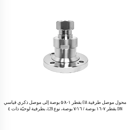
محول موصل طرفية EIA بقطر ١-٥⁄٨ بوصة إلى موصل ذكري قياسي
DIN بقطر ٧-١٦ بوصة / ٧⁄١٦ بوصة، نوع L29، بطرفية لوحيّة ذات ٤
ثقوب، محولات RF كوكسيّة/كوаксيلية متوفرة في المخزون