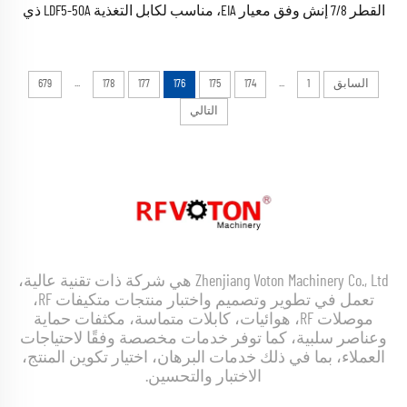
القطر 7/8 إنش وفق معيار EIA، مناسب لكابل التغذية LDF5-50A ذي
القطر 7/8 إنش، موصل توصيل راديوي (RF) مرن للكابلات المحورية،
مصنوع من النحاس
...
...
السابق
1
174
175
176
177
178
679
التالي
Zhenjiang Voton Machinery Co., Ltd هي شركة ذات تقنية عالية،
تعمل في تطوير وتصميم واختبار منتجات متكيفات RF،
موصلات RF، هوائيات، كابلات متماسة، مكثفات حماية
وعناصر سلبية، كما توفر خدمات مخصصة وفقًا لاحتياجات
العملاء، بما في ذلك خدمات البرهان، اختيار تكوين المنتج،
الاختبار والتحسين.