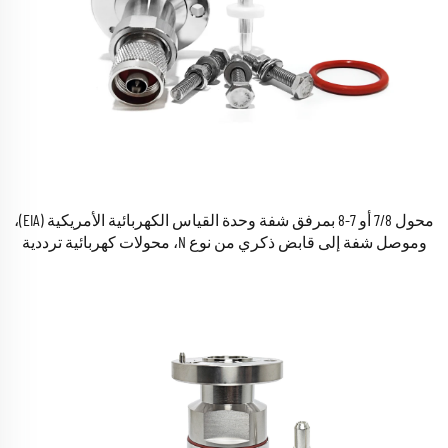
محول 7/8 أو 7-8 بمرفق شفة وحدة القياس الكهربائية الأمريكية (EIA)،
وموصل شفة إلى قابض ذكري من نوع N، محولات كهربائية ترددية
راديوية (RF) للكابلات المحورية، متوفرة في المخزون.