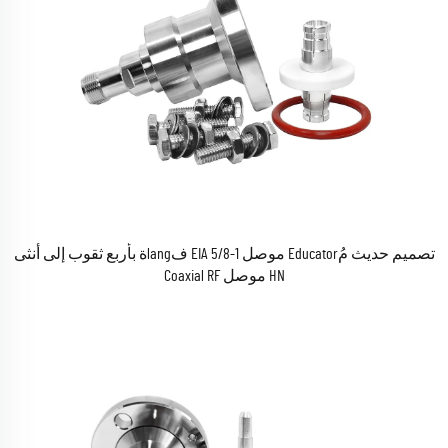
تصميم حديث مُEducator موصل 1-5/8 EIA فlangة بأربع ثقوب إلى أنثى
HN موصل Coaxial RF