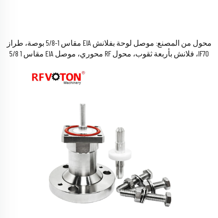
محول من المصنع: موصل لوحة بفلانش EIA مقاس 1-5/8 بوصة، طراز
IF70، فلانش بأربعة ثقوب، محول RF محوري، موصل EIA مقاس 1 5/8
بوصة، مخصص لكابلات LMR900 وBJR900، متوفر في المخزون