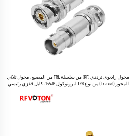
محول راديوى ترددي (RF) من سلسلة TRL من المصنع، محول ثلاثي
المحور (Triaxial) من نوع TRB لبروتوكول 1553B، كابل قفزي رئيسي
ثلاثي المحور، موصل BNC ذكر ثلاثي المحور إلى موصل BNC أنثى
محوري