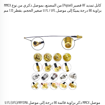
كابل تمديد RF قصير (Pigtail) من المصنع، بموصل ذكري من نوع MMCX
بزاوية 90 درجة يمينًا إلى موصل U.FL / UFL صغير الحجم، بقطر 1.13 مم
أو 1.37 مم، من نوع RG 1.13 أو RG 1.37
موصل MMCX ذكر بزاوية قائمة 90 درجة إلى موصل U.FL (UFL)/RP/SMA