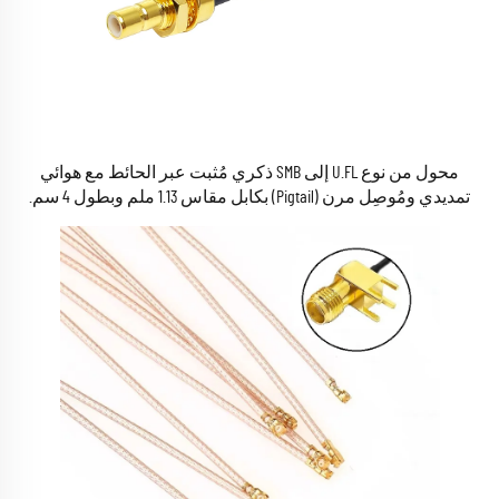
محول من نوع U.FL إلى SMB ذكري مُثبت عبر الحائط مع هوائي
تمديدي ومُوصِل مرن (Pigtail) بكابل مقاس 1.13 ملم وبطول 4 سم.