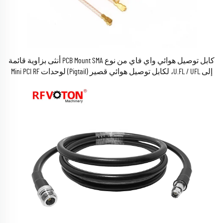
كابل توصيل هوائي واي فاي من نوع PCB Mount SMA أنثى بزاوية قائمة
إلى U.FL / UFL، لكابل توصيل هوائي قصير (Pigtail) لوحدات Mini PCI RF
بقطر 1.13 مم