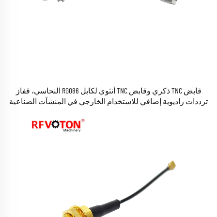
قابض TNC ذكري وقابض TNC أنثوي لكابل RG086 النحاسي، قفاز
ترددات راديوية إضافي للاستخدام الخارجي في المنشآت الصناعية
والمباني والمعدات الكهربائية والمعدات الطبية.