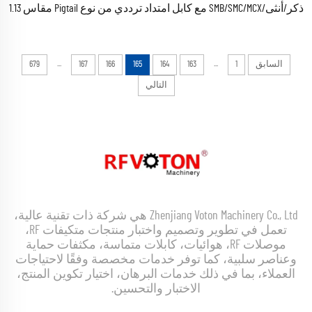
ذكر/أنثى/SMB/SMC/MCX مع كابل امتداد ترددي من نوع Pigtail مقاس 1.13
مم و1.37 مم، من نوع RG-1.13
...
...
السابق
1
163
164
165
166
167
679
التالي
Zhenjiang Voton Machinery Co., Ltd هي شركة ذات تقنية عالية،
تعمل في تطوير وتصميم واختبار منتجات متكيفات RF،
موصلات RF، هوائيات، كابلات متماسة، مكثفات حماية
وعناصر سلبية، كما توفر خدمات مخصصة وفقًا لاحتياجات
العملاء، بما في ذلك خدمات البرهان، اختيار تكوين المنتج،
الاختبار والتحسين.