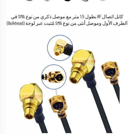
كابل اتصال RF بطول 1.5 متر مع موصل ذكري من نوع SMA في
الطرف الأول وموصل أنثى من نوع SMA مُثبت عبر لوحة (Bulkhead)
في الطرف الثاني، ومصنوع من نحاس موصل لكابل RG400 قصير
(Pigtail) تمديدي محوري