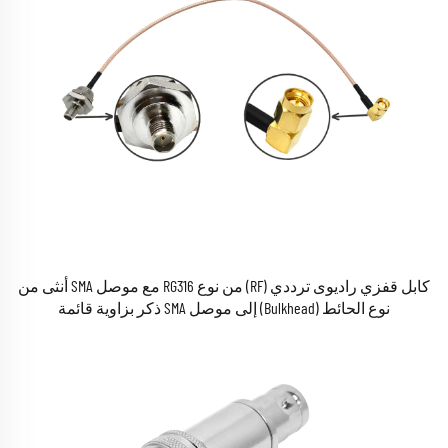
كابل قفزي راديوى ترددي (RF) من نوع RG316 مع موصل SMA أنثى من
نوع الحائط (Bulkhead) إلى موصل SMA ذكر بزاوية قائمة