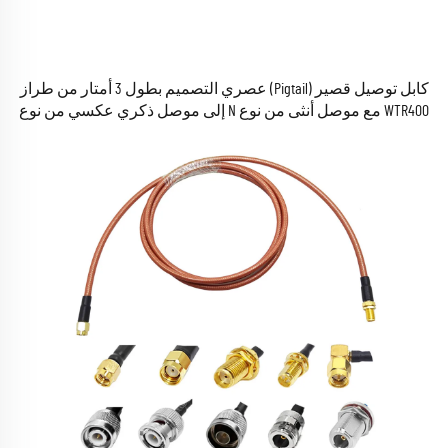
كابل توصيل قصير (Pigtail) عصري التصميم بطول 3 أمتار من طراز
WTR400 مع موصل أنثى من نوع N إلى موصل ذكري عكسي من نوع
SMA