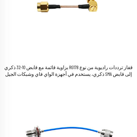
قفاز ترددات راديوية من نوع RG178 بزاوية قائمة مع قابض 10-32 ذكري
إلى قابض SMA ذكري، يستخدم في أجهزة الواي فاي وشبكات الجيل
الثالث والجيل الرابع وأنظمة الاتصالات الخلوية GSM.