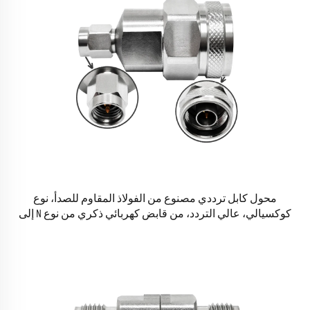
محول كابل ترددي مصنوع من الفولاذ المقاوم للصدأ، نوع
كوكسيالي، عالي التردد، من قابض كهربائي ذكري من نوع N إلى
قوابض كوكسيالية ذكرية بقطر 3.5 مم