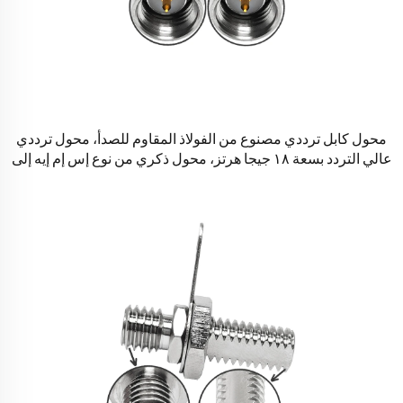
محول كابل ترددي مصنوع من الفولاذ المقاوم للصدأ، محول ترددي
عالي التردد بسعة ١٨ جيجا هرتز، محول ذكري من نوع إس إم إيه إلى
قابض ذكري من نوع إس إم إيه، موصلات كوكسيالية فضية