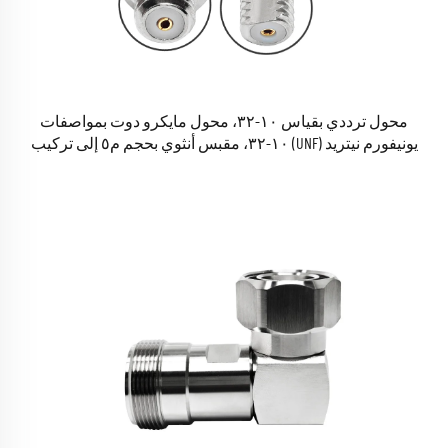
محول ترددي بقياس ١٠-٣٢، محول مايكرو دوت بمواصفات
يونيفورم نيتريد (UNF) ١٠-٣٢، مقبس أنثوي بحجم م٥ إلى تركيب
لوحي بقياس ١٠-٣٢ مع صامولة، محولات كابل ترددي كوكسيالية