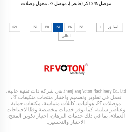
موصل SMA ذكر (قابض)، موصل RF، محول وصلات
...
...
السابق
1
155
156
157
158
159
679
التالي
Zhenjiang Voton Machinery Co., Ltd هي شركة ذات تقنية عالية،
تعمل في تطوير وتصميم واختبار منتجات متكيفات RF،
موصلات RF، هوائيات، كابلات متماسة، مكثفات حماية
وعناصر سلبية، كما توفر خدمات مخصصة وفقًا لاحتياجات
العملاء، بما في ذلك خدمات البرهان، اختيار تكوين المنتج،
الاختبار والتحسين.