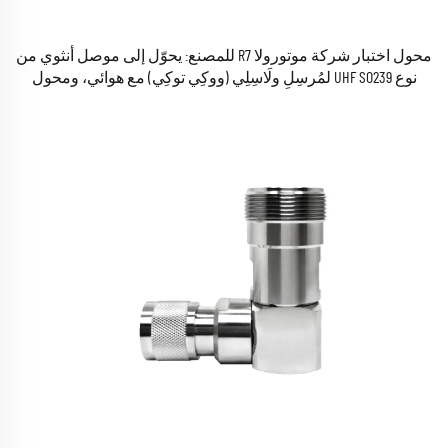
محول اختبار شركة موتورولا R7 للمصنع: يحوّل إلى موصل أنثوي من
نوع UHF SO239 لمُرسِلٍ ولَاسِلِي (ووكِي توكِي) مع هوائي، ومحول
موصل محوري للترددات الراديوية (RF)