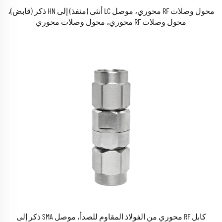
محول وصلات RF محوري، موصل LC أنثى (منفذ) إلى HN ذكر (قابض)،
محول وصلات RF محوري، محول وصلات محوري
كابل RF محوري من الفولاذ المقاوم للصدأ، موصل SMA ذكر إلى