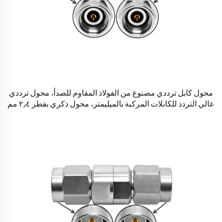
محول كابل ترددي مصنوع من الفولاذ المقاوم للصدأ، محول ترددي
عالي التردد للكابلات المركبة بالميليمتر، محول ذكري بقطر ٢٫٤ مم
إلى قابض ذكري بقطر ٢٫٤ مم، موصلات كوكسيالية مستقيمة