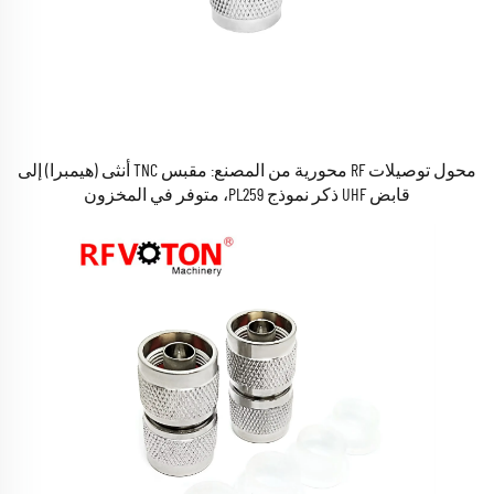
محول توصيلات RF محورية من المصنع: مقبس TNC أنثى (هيمبرا) إلى
قابض UHF ذكر نموذج PL259، متوفر في المخزون