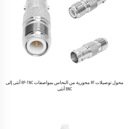
محول توصيلات RF محورية من النحاس بمواصفات RP-TNC أنثى إلى
BNC أنثى