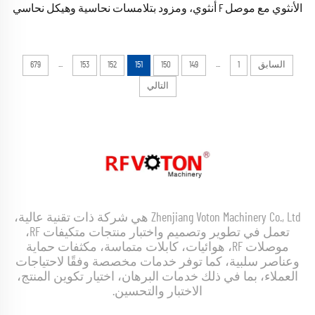
الأنثوي مع موصل F أنثوي، ومزود بتلامسات نحاسية وهيكل نحاسي
من شركة Xiaoli
...
...
السابق
1
149
150
151
152
153
679
التالي
Zhenjiang Voton Machinery Co., Ltd هي شركة ذات تقنية عالية،
تعمل في تطوير وتصميم واختبار منتجات متكيفات RF،
موصلات RF، هوائيات، كابلات متماسة، مكثفات حماية
وعناصر سلبية، كما توفر خدمات مخصصة وفقًا لاحتياجات
العملاء، بما في ذلك خدمات البرهان، اختيار تكوين المنتج،
الاختبار والتحسين.