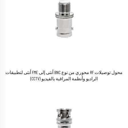
محول توصيلات RF محوري من نوع BNC أنثى إلى FME أنثى لتطبيقات
الراديو وأنظمة المراقبة بالفيديو (CCTV)