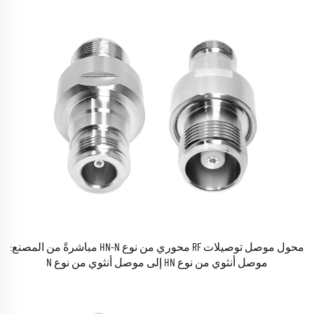
محول موصل توصيلات RF محوري من نوع HN-N مباشرةً من المصنع:
موصل أنثوي من نوع HN إلى موصل أنثوي من نوع N