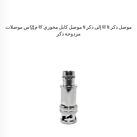
موصل ذكر RF N إلى ذكر N موصل كابل محوري RF م댑س موصلات
مزدوجة ذكر