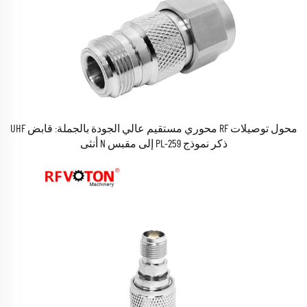
محول توصيلات RF محوري مستقيم عالي الجودة بالجملة: قابض UHF
ذكر نموذج PL-259 إلى مقبس N أنثى