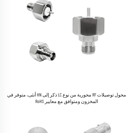
محول توصيلات RF محورية من نوع LC ذكر إلى HN أنثى، متوفر في
المخزون ومتوافق مع معايير RoHS