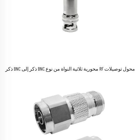
محول توصيلات RF محورية ثلاثية النواة من نوع BNC ذكر إلى BNC ذكر