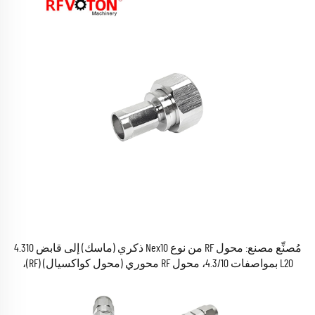
مُصنِّع مصنع: محول RF من نوع Nex10 ذكري (ماسك) إلى قابض 4.310
L20 بمواصفات 4.3/10، محول RF محوري (محول كواكسيال) (RF)،
موصل جاهز في المخزون