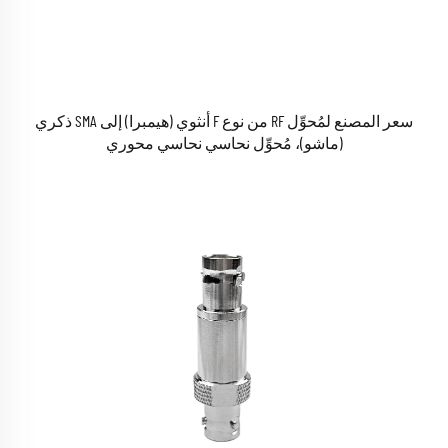
سعر المصنع لمُحوِّل RF من نوع F أنثوي (هيمبرا) إلى SMA ذكري
(ماشو)، مُحوِّل نحاسي نحاسي محوري