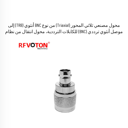
محول مصنعي ثلاثي المحور (Triaxial) من نوع BNC أنثوي (TRB) إلى
موصل أنثوي ترددي (BNC) للكابلات الترددية، محول انتقال من نظام
ثلاثي المحور إلى نظام ترددي (RF)، الطراز 1533B