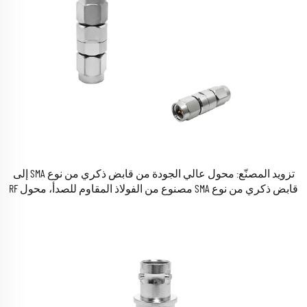
تزويد المصنّع: محول عالي الجودة من قابض ذكري من نوع SMA إلى
قابض ذكري من نوع SMA مصنوع من الفولاذ المقاوم للصدأ، محول RF
محوري عالي التردد يصل إلى 18 جيجاهرتز.