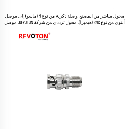
محول مباشر من المصنع: وصلة ذكرية من نوع N (ماسو) إلى موصل
أنثوي من نوع BNC (هيمبرا)، محول ترددي من شركة RFVOTON، موصل
نحاسي مستقيم للكابلات الترددية (RF)