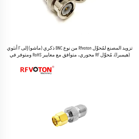
تزويد المصنع لمُحوِّل Rfvoton من نوع BNC ذكري (ماشو) إلى F أنثوي
(هيمبرا)، مُحوِّل RF محوري، متوافق مع معايير RoHS ومتوفر في
المخزون