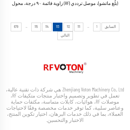
(بلُغ ماتشو)، موصل ترددي (RF) زاوية قائمة ٩٠ درجة، محول
كوаксيلي ترددي (RF) من النوع المرفق بالكوع
...
...
السابق
1
111
112
113
114
115
679
التالي
Zhenjiang Voton Machinery Co., Ltd هي شركة ذات تقنية عالية،
تعمل في تطوير وتصميم واختبار منتجات متكيفات RF،
موصلات RF، هوائيات، كابلات متماسة، مكثفات حماية
وعناصر سلبية، كما توفر خدمات مخصصة وفقًا لاحتياجات
العملاء، بما في ذلك خدمات البرهان، اختيار تكوين المنتج،
الاختبار والتحسين.