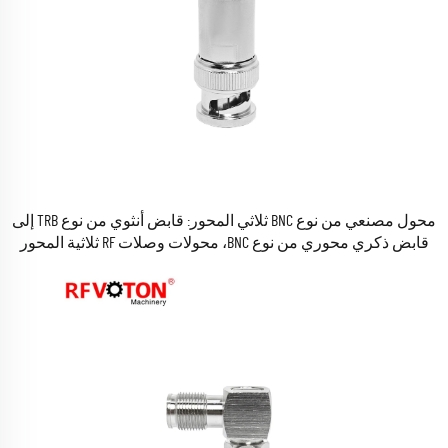
محول مصنعي من نوع BNC ثلاثي المحور: قابض أنثوي من نوع TRB إلى
قابض ذكري محوري من نوع BNC، محولات وصلات RF ثلاثية المحور
محمية ضد التداخل عالي التردد، متوفر في المخزون.