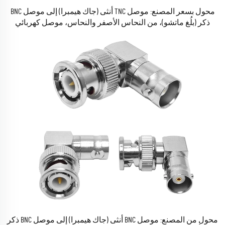
محول بسعر المصنع: موصل TNC أنثى (جاك هيمبرا) إلى موصل BNC
ذكر (بلُغ ماتشو)، من النحاس الأصفر والنحاس، موصل كهربائي
ترددي رفيع التردد (RF) من نوع الكوаксيل، محول كوаксيل، متوافق
مع معيار RoHS، متوفر في المخزون
محول من المصنع: موصل BNC أنثى (جاك هيمبرا) إلى موصل BNC ذكر