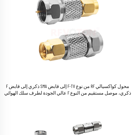
محول كواكسيالي RF من نوع F-TV إلى قابض SMA ذكري إلى قابض F
ذكري، موصل مستقيم من النوع F عالي الجودة لطرف سلك الهوائي