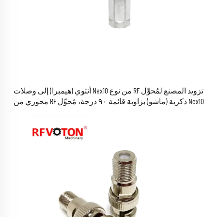
تزويد المصنع لمُحوِّل RF من نوع Nex10 أنثوي (هيمبرا) إلى وصلات
Nex10 ذكرية (ماشو) بزاوية قائمة ٩٠ درجة، مُحوِّل RF محوري من
النوع الكوعي (RA Elbow)