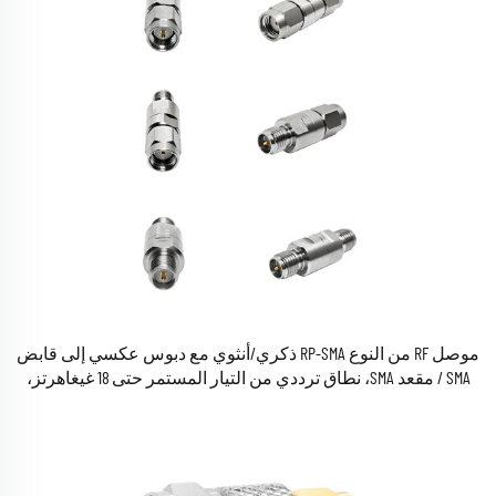
موصل RF من النوع RP-SMA ذكري/أنثوي مع دبوس عكسي إلى قابض
SMA / مقعد SMA، نطاق ترددي من التيار المستمر حتى 18 غيغاهرتز،
محول RF ميكروويفي كواكسيالي مصنوع من الفولاذ المقاوم للصدأ
ومُمرَّد سطحيًّا