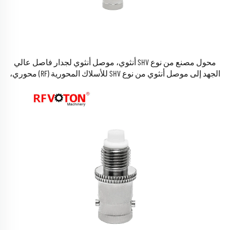
محول مصنع من نوع SHV أنثوي، موصل أنثوي لجدار فاصل عالي
الجهد إلى موصل أنثوي من نوع SHV للأسلاك المحورية (RF) محوري،
مصنوع من النحاس، متوافق مع معيار RoHS