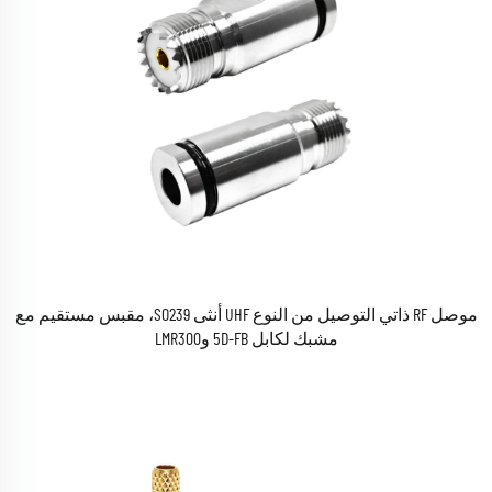
موصل RF ذاتي التوصيل من النوع UHF أنثى SO239، مقبس مستقيم مع
مشبك لكابل 5D-FB وLMR300