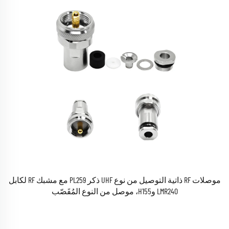
موصلات RF ذاتية التوصيل من نوع UHF ذكر PL259 مع مشبك RF لكابل
LMR240 وH155، موصل من النوع المُقَصّب