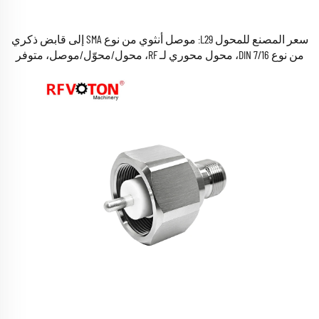
سعر المصنع للمحول L29: موصل أنثوي من نوع SMA إلى قابض ذكري
من نوع 7/16 DIN، محول محوري لـ RF، محول/محوّل/موصل، متوفر
في المخزون