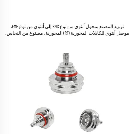
تزويد المصنع بمحول أنثوي من نوع BNC إلى أنثوي من نوع FME،
موصل أنثوي للكابلات المحورية (RF) المحورية، مصنوع من النحاس،
متوافق مع معيار RoHS، متوفر في المخزون