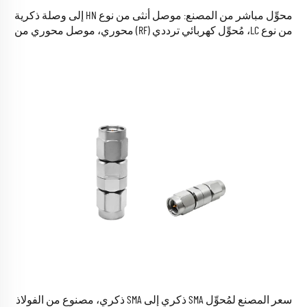
محوِّل مباشر من المصنع: موصل أنثى من نوع HN إلى وصلة ذكرية
من نوع LC، مُحوِّل كهربائي ترددي (RF) محوري، موصل محوري من
النحاس، متوفر في المخزون، متوافق مع معايير RoHS
سعر المصنع لمُحوِّل SMA ذكري إلى SMA ذكري، مصنوع من الفولاذ