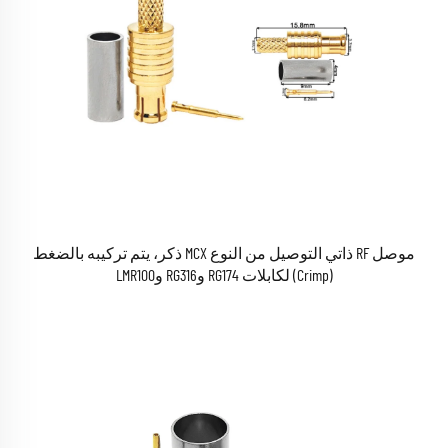
موصل RF ذاتي التوصيل من النوع MCX ذكر، يتم تركيبه بالضغط
(Crimp) لكابلات RG174 وRG316 وLMR100