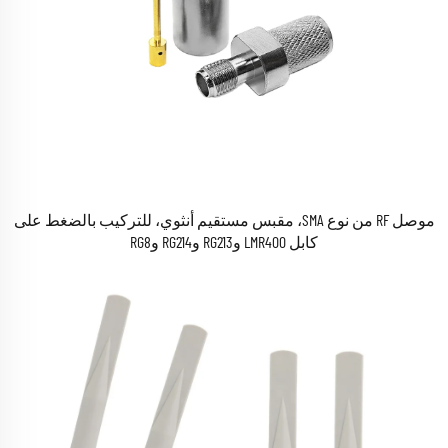
موصل RF من نوع SMA، مقبس مستقيم أنثوي، للتركيب بالضغط على
كابل LMR400 وRG213 وRG214 وRG8