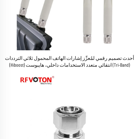
أحدث تصميم رقمي لمُعزِّز إشارات الهاتف المحمول ثلاثي الترددات
(Tri-Band) انتقائي متعدد الاستخدامات داخلي، هايبوست (Hiboost)
الأفضل للمنزل، يغطي شبكات GSM و3G و4G، ومُعزِّز إشارات خلوي
مخصص للسيارة