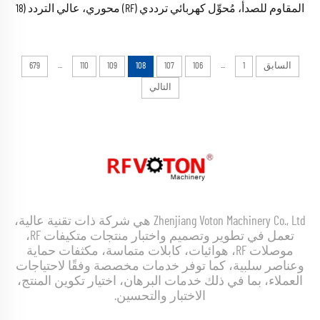
المقاوم للصدأ، مُحوِّل كهربائي ترددي (RF) محوري، عالي التردد (18
جيجا هرتز)، منخفض الفقد
...
...
السابق
1
106
107
108
109
110
679
التالي
Zhenjiang Voton Machinery Co., Ltd هي شركة ذات تقنية عالية،
تعمل في تطوير وتصميم واختبار منتجات متكيفات RF،
موصلات RF، هوائيات، كابلات متماسة، مكثفات حماية
وعناصر سلبية، كما توفر خدمات مخصصة وفقًا لاحتياجات
العملاء، بما في ذلك خدمات البرهان، اختيار تكوين المنتج،
الاختبار والتحسين.