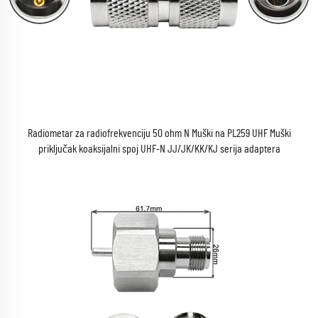
Radiometar za radiofrekvenciju 50 ohm N Muški na PL259 UHF Muški
priključak koaksijalni spoj UHF-N JJ/JK/KK/KJ serija adaptera