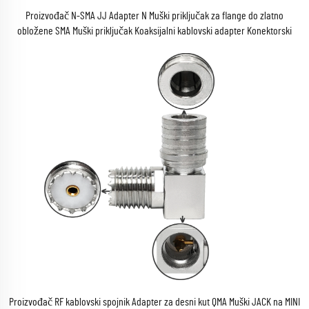
Proizvođač N-SMA JJ Adapter N Muški priključak za flange do zlatno
obložene SMA Muški priključak Koaksijalni kablovski adapter Konektorski
adapter
Proizvođač RF kablovski spojnik Adapter za desni kut QMA Muški JACK na MINI