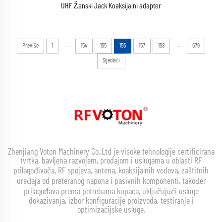
UHF Ženski Jack Koaksijalni adapter
...
...
Previše
1
154
155
156
157
158
679
Sljedeći
Zhenjiang Voton Machinery Co.,Ltd je visoke tehnologije certificirana
tvrtka, bavljena razvojem, prodajom i uslugama u oblasti RF
prilagođivača, RF spojeva, antena, koaksijalnih vodova, zaštitnih
uređaja od preteranog napona i pasivnih komponenti, također
prilagođava prema potrebama kupaca, uključujući usluge
dokazivanja, izbor konfiguracije proizvoda, testiranje i
optimizacijske usluge.