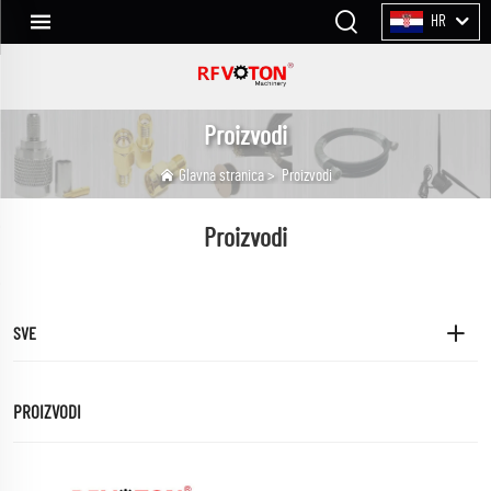
HR
Proizvodi
Glavna stranica
>
Proizvodi
Proizvodi
SVE
PROIZVODI