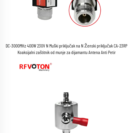
DC-3000MHz 400W 230V N Muški priključak na N Ženski priključak CA-23RP
Koaksijalni zaštitnik od munje za dijamantu Antena Anti Petir