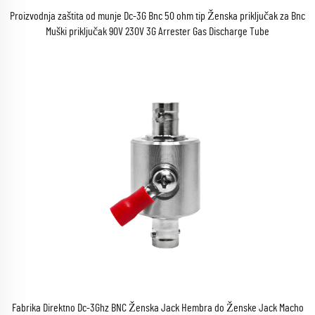
Proizvodnja zaštita od munje Dc-3G Bnc 50 ohm tip Ženska priključak za Bnc
Muški priključak 90V 230V 3G Arrester Gas Discharge Tube
Fabrika Direktno Dc-3Ghz BNC Ženska Jack Hembra do Ženske Jack Macho