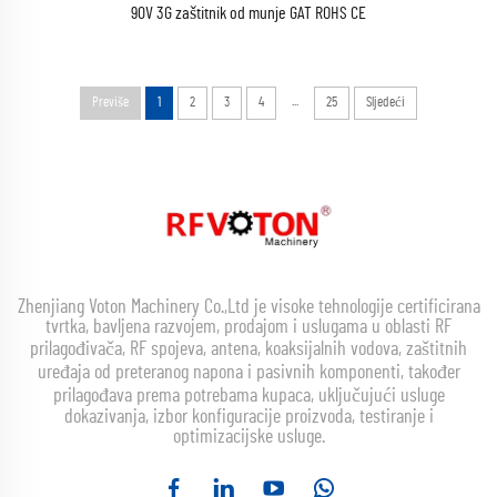
90V 3G zaštitnik od munje GAT ROHS CE
...
Previše
1
2
3
4
25
Sljedeći
Zhenjiang Voton Machinery Co.,Ltd je visoke tehnologije certificirana
tvrtka, bavljena razvojem, prodajom i uslugama u oblasti RF
prilagođivača, RF spojeva, antena, koaksijalnih vodova, zaštitnih
uređaja od preteranog napona i pasivnih komponenti, također
prilagođava prema potrebama kupaca, uključujući usluge
dokazivanja, izbor konfiguracije proizvoda, testiranje i
optimizacijske usluge.