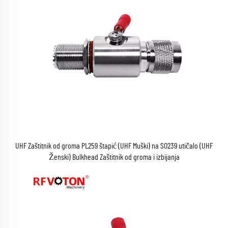
UHF Zaštitnik od groma PL259 štapić (UHF Muški) na SO239 utičalo (UHF
Ženski) Bulkhead Zaštitnik od groma i izbijanja