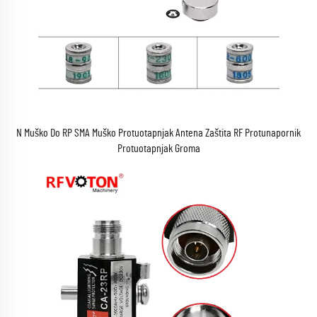
N Muško Do RP SMA Muško Protuotapnjak Antena Zaštita RF Protunapornik
Protuotapnjak Groma