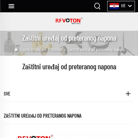
HR
Zaštitni uređaj od preteranog napona
Glavna stranica
>
Proizvodi
>
Zaštitni uređaj od preteranog napona
Zaštitni uređaj od preteranog napona
SVE
ZAŠTITNI UREĐAJ OD PRETERANOG NAPONA