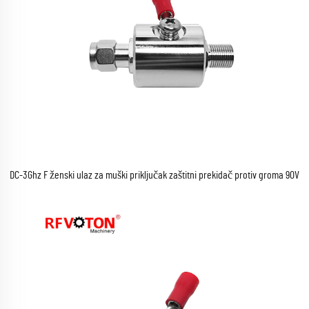
DC-3Ghz F ženski ulaz za muški priključak zaštitni prekidač protiv groma 90V