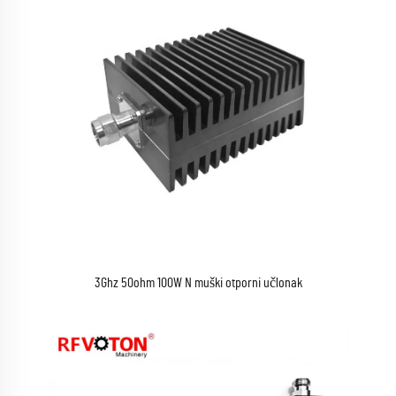
3Ghz 50ohm 100W N muški otporni učlonak