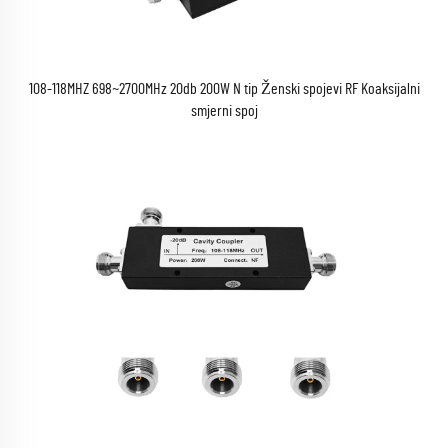
108-118MHZ 698~2700MHz 20db 200W N tip Ženski spojevi RF Koaksijalni
smjerni spoj