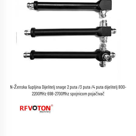
N-Ženska šupljina Dijelitelj snage 2 puta /3 puta /4 puta dijelitelj 800-
2200MHz 698-2700Mhz spojnicom pojačivač