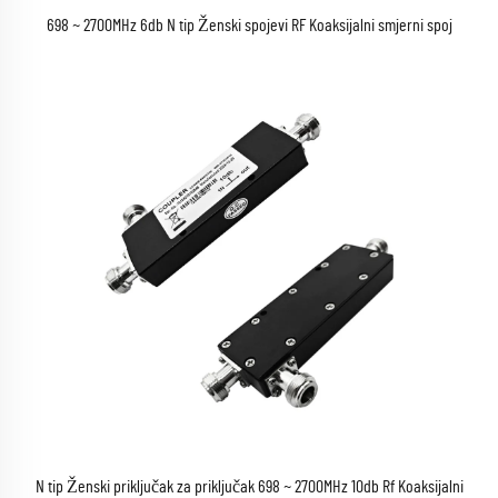
698 ~ 2700MHz 6db N tip Ženski spojevi RF Koaksijalni smjerni spoj
N tip Ženski priključak za priključak 698 ~ 2700MHz 10db Rf Koaksijalni