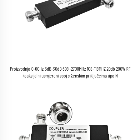
Proizvodnja 0-6GHz 5dB-30dB 698~2700MHz 108-118MHZ 20db 200W RF
koaksijalni usmjereni spoj s ženskim priključcima tipa N