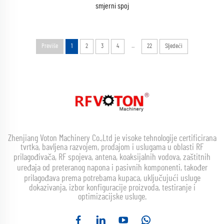
smjerni spoj
...
Previše
1
2
3
4
22
Sljedeći
Zhenjiang Voton Machinery Co.,Ltd je visoke tehnologije certificirana
tvrtka, bavljena razvojem, prodajom i uslugama u oblasti RF
prilagođivača, RF spojeva, antena, koaksijalnih vodova, zaštitnih
uređaja od preteranog napona i pasivnih komponenti, također
prilagođava prema potrebama kupaca, uključujući usluge
dokazivanja, izbor konfiguracije proizvoda, testiranje i
optimizacijske usluge.