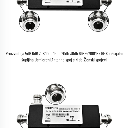
Proizvodnja 5dB 6dB 7dB 10db 15db 20db 30db 698~2700MHz RF Koaksijalni
šupljina Usmjereni Antenna spoj s N tip Ženski spojevi