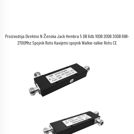
Proizvodnja Direktno N Ženska Jack Hembra 5 DB 6db 10DB 20DB 30DB 698-
2700Mhz Spojnik Rohs Kavijetni spojnik Walkie-talkie Rohs CE