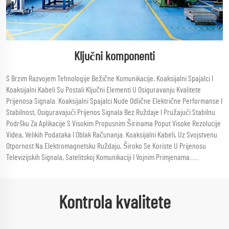
Ključni komponenti
S Brzim Razvojem Tehnologije Bežične Komunikacije, Koaksijalni Spajalci I
Koaksijalni Kabeli Su Postali Ključni Elementi U Osiguravanju Kvalitete
Prijenosa Signala. Koaksijalni Spajalci Nude Odlične Električne Performanse I
Stabilnost, Osiguravajući Prijenos Signala Bez Ruždaje I Pružajući Stabilnu
Podršku Za Aplikacije S Visokim Propusnim Širinama Poput Visoke Rezolucije
Videa, Velikih Podataka I Oblak Računanja. Koaksijalni Kabeli, Uz Svojstvenu
Otpornost Na Elektromagnetsku Ruždaju, Široko Se Koriste U Prijenosu
Televizijskih Signala, Satelitskoj Komunikaciji I Vojnim Primjenama......
Kontrola kvalitete