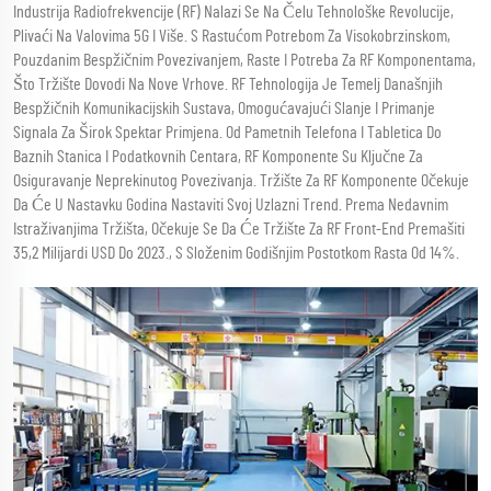
Industrija Radiofrekvencije (RF) Nalazi Se Na Čelu Tehnološke Revolucije,
Plivaći Na Valovima 5G I Više. S Rastućom Potrebom Za Visokobrzinskom,
Pouzdanim Bespžičnim Povezivanjem, Raste I Potreba Za RF Komponentama,
Što Tržište Dovodi Na Nove Vrhove. RF Tehnologija Je Temelj Današnjih
Bespžičnih Komunikacijskih Sustava, Omogućavajući Slanje I Primanje
Signala Za Širok Spektar Primjena. Od Pametnih Telefona I Tabletica Do
Baznih Stanica I Podatkovnih Centara, RF Komponente Su Ključne Za
Osiguravanje Neprekinutog Povezivanja. Tržište Za RF Komponente Očekuje
Da Će U Nastavku Godina Nastaviti Svoj Uzlazni Trend. Prema Nedavnim
Istraživanjima Tržišta, Očekuje Se Da Će Tržište Za RF Front-End Premašiti
35,2 Milijardi USD Do 2023., S Složenim Godišnjim Postotkom Rasta Od 14%.