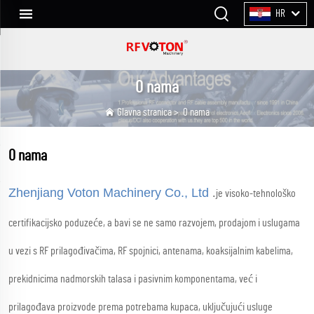
HR
O nama
Glavna stranica
>
O nama
O nama
Zhenjiang Voton Machinery Co., Ltd
.
je visoko-tehnološko
certifikacijsko poduzeće, a bavi se ne samo razvojem, prodajom i uslugama
u vezi s RF prilagođivačima, RF spojnici, antenama, koaksijalnim kabelima,
prekidnicima nadmorskih talasa i pasivnim komponentama, već i
prilagođava proizvode prema potrebama kupaca, uključujući usluge