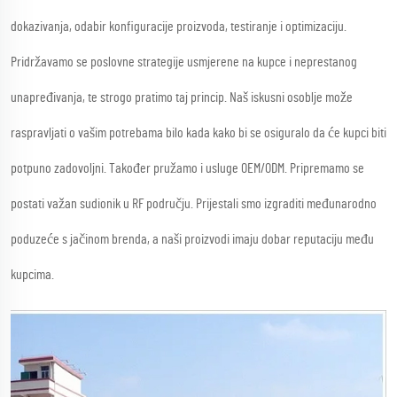
dokazivanja, odabir konfiguracije proizvoda, testiranje i optimizaciju.
Pridržavamo se poslovne strategije usmjerene na kupce i neprestanog
unapređivanja, te strogo pratimo taj princip. Naš iskusni osoblje može
raspravljati o vašim potrebama bilo kada kako bi se osiguralo da će kupci biti
potpuno zadovoljni. Također pružamo i usluge OEM/ODM. Pripremamo se
postati važan sudionik u RF području. Prijestali smo izgraditi međunarodno
poduzeće s jačinom brenda, a naši proizvodi imaju dobar reputaciju među
kupcima.