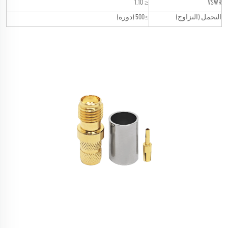
≤ 1.10
VSWR
التحمل (التزاوج)
≥500 (دورة)