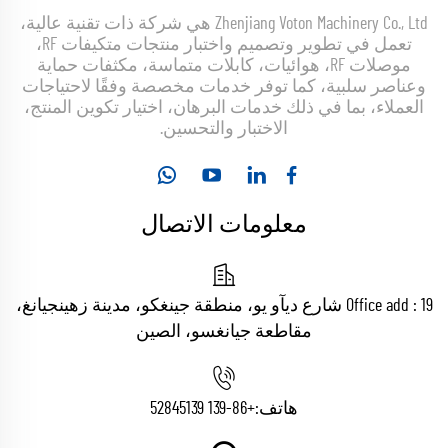
Zhenjiang Voton Machinery Co., Ltd هي شركة ذات تقنية عالية،
تعمل في تطوير وتصميم واختبار منتجات متكيفات RF،
موصلات RF، هوائيات، كابلات متماسة، مكثفات حماية
وعناصر سلبية، كما توفر خدمات مخصصة وفقًا لاحتياجات
العملاء، بما في ذلك خدمات البرهان، اختيار تكوين المنتج،
الاختبار والتحسين.
معلومات الاتصال
Office add : 19 شارع ديآو يو، منطقة جينغكو، مدينة زهينجيانغ،
مقاطعة جيانغسو، الصين
هاتف:
+86-139 52845139