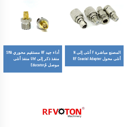
المصنع مباشرة F أنثى إلى N
أداء جيد RF مستقيم محوري SMA
أنثى محول RF Coaxial Adapter
منفذ ذكر إلى Uhf منفذ أنثى
موصل مُEducator