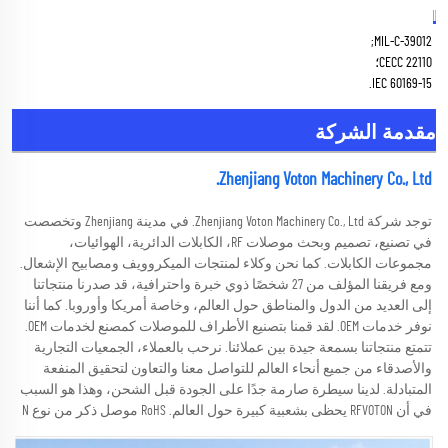
المعيار المناسب 
MIL-C-39012; 
CECC 22110؛ 
IEC 60169-15. 
مقدمة الشركة
Zhenjiang Voton Machinery Co., Ltd. 
توجد شركة Zhenjiang Voton Machinery Co., Ltd. في مدينة Zhenjiang وتخصصت 
في تصنيع، تصميم وبحث موصلات RF، الكابلات الدائرية، الهوائيات، 
مجموعات الكابلات. كما نحن وكلاء لمنتجات الميكروويف ومصابيح الإشعال. 
ومع فريقنا المؤلف من 27 شخصًا ذوي خبرة واحترافية، قد صدرنا منتجاتنا 
إلى العديد من الدول والمناطق حول العالم، وخاصة أمريكا وأوروبا. كما أننا 
نوفر خدمات OEM. لقد قمنا بتصنيع الأطراف للموصلات كمصنع لخدمات OEM. 
تتمتع منتجاتنا بسمعة جيدة بين عملائنا. نرحب بالعملاء، الجمعيات التجارية 
والأصدقاء من جميع أنحاء العالم للتواصل معنا والتعاون لتحقيق المنفعة 
المتبادلة. لدينا سيطرة صارمة جدًا على الجودة قبل الشحن، وهذا هو السبب 
في أن RFVOTON يحظى بشعبية كبيرة حول العالم. RoHS موصل ذكر من نوع N 