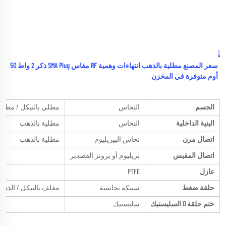
المادة والطلاء 
سعر المصنع مطلية بالذهب انتهاءات وهمية RF مقاس SMA Plug ذكر 2 واط 50 
أوم متوفرة في المخزن 
الجسم
النحاس
مطلي بالنيكل / مطلي
البنية الداخلية
النحاس
مطلية بالذهب
اتصال مرن
نحاس البيريليوم
مطلية بالذهب
اتصال المقبس
بريليوم أو برونز القصدير
مط
عازل
PTFE
حلقة ضغط
سبيكة نحاسية
مغلف بالنيكل / الذهب
ختم حلقة O السليستيك
سليستيك