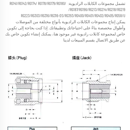
تشمل مجموعات الكابلات الراديوية: RG141/RG142/RG174/ RG178/RG179/RG180/ 
RG187/RG196/RG213/RG214/RG218/RG219/ 
RG223/RG303/RG316/RG316-DS/RG393/RG400/RG401/RG402/RG405/RG58/U 
يمكن إنتاج مجموعات الكابلات الراديوية بأنواع مختلفة من الموصلات 
وأطوال مخصصة بناءً على احتياجاتك وتطبيقاتك. 
إذا كنت بحاجة إلى تكوين 
خاص لمجموعة كابلات راديوية غير موجود هنا، يمكنك إنشاء تكوين خاص بك 
عن طريق الاتصال بقسم المبيعات لدينا 