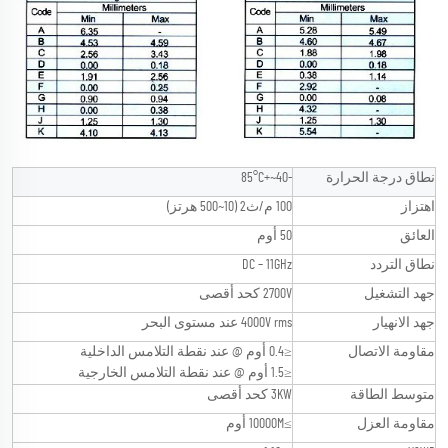
نطاق درجة الحرارة
-40~+85°C
اهتزاز
100 م/ث2 (10~500 هرتز)
العائق
50 أوم
نطاق التردد
DC – 11GHz
جهد التشغيل
2700V كحد أقصى
جهد الانهيار
4000V rms عند مستوى البحر
مقاومة الاتصال
≤0.4 أوم @ عند نقطة التلامس الداخلية
≤1.5 أوم @ عند نقطة التلامس الخارجية
متوسط الطاقة
3KW كحد أقصى
مقاومة العزل
≥10000M أوم