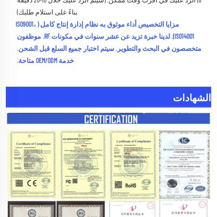
8) الرد عليك في أقرب وقت ممكن. (سيتم الرد عليك خلال 10-20 دقيقة 
بناءً على استلام طلبك) 
مزايا التخصيص أداء موثوق به نظام إدارة إنتاج كامل (ISO9001، 
ISO14001). لدينا خبرة تزيد عن عشر سنوات في مكونات RF. موظفون 
متخصصون في البحث والتطوير. سيتم اختبار جميع السلع قبل الشحن. 
خدمة OEM/ODM متاحة. 
الشهادات