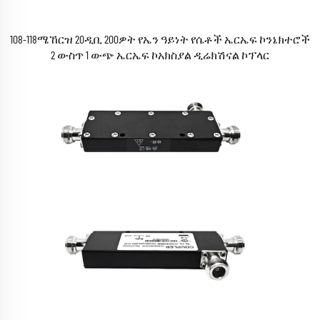
108-118ሜኸርዝ 20ዲቢ 200ዎት የኤን ዓይነት የሴቶች ኤርኤፍ ኮንኔክተሮች
2 ውስጥ 1 ውጭ ኤርኤፍ ኮአክስያል ዲሬክሽናል ኮፕላር