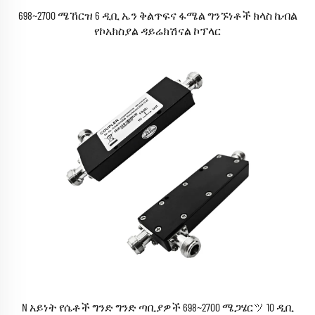
698~2700 ሜኸርዝ 6 ዲቢ ኤን ቅልጥፍና ፋሜል ግንኙነቶች ክላስ ኬብል
የኮአክስያል ዳይሬክሽናል ኮፕላር
N አይነት የሴቶች ግንድ ግንድ ጣቢያዎች 698~2700 ሜጋሄርツ 10 ዲቢ