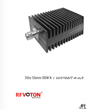
3Ghz 50ohm 100W N ♂ አስተካክለኛ ውጤት