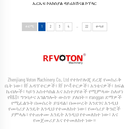
ኤርኤፍ ኮአክስያል ዳይሬክሽናል ኮፕላር
...
ቀደሚ
1
2
3
4
22
ቀጣይ
Zhenjiang Voton Machinery Co., Ltd የተክኖሎጂ ደረጃ የመስራቅ
ቤት ነው፣ RF አዳፕተርዎች፣ RF ኮ넥ተርዎች፣ አንቴናዎች፣ ክፍል
ኬብሎች፣ ካይን አስተካክል እና አስተያየቶች የሚምላው ስለሆነ
የR&D፣ ግንባታና አገልግሎት ውስጥ ያለበት። የanggan ደማዎች
የሚፈልጉት በመሰረት ይሄዳል፣ በመሠረት እንደገና እንዲህ
የመሳሪያ እንዴት እንዲህ የተመለከተ ነው፣ የመሳሪያ ቅንፎች
ያምላሉ፣ የተጠቀሙ እንዴት እንዲህ የተመለከተ ነው፣ እና
የመጀመሪያ እና የተመለከተ ነው።