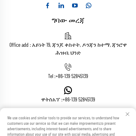
ግባው መረጃ
Office add : አይነት 19, ጃንጆ ቀስተት, ዶንጃን ከተማ, ጃንሮዋ
ሕዝብ, ህንድ
Tel :
+86-139 52845139
ዋትስአፕ :
+86-139 52845139
We use cookies and similar tools to provide our services, to understand how
ኢሜይል :
[email protected]
customers use our service so that we can make improvements,to present
advertisements, including interest-based advertisements, and to share
information about your use of our site with social media, advertising and