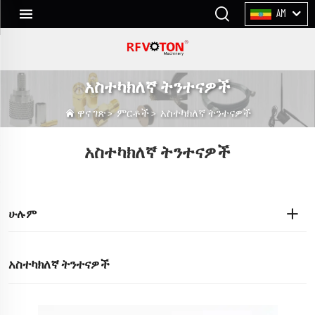
AM
አስተካክለኛ ትንተናዎች
ዋና ገጽ
>
ምርቶች
>
አስተካክለኛ ትንተናዎች
አስተካክለኛ ትንተናዎች
ሁሉም
አስተካክለኛ ትንተናዎች