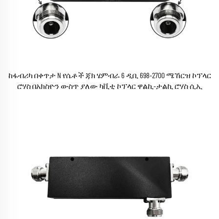
ከፋብሪካ በቀጥታ N የሴቶች ጃክ ሄምብራ 6 ዲቢ 698-2700 ሜኸርዝ ኮፕላር
ሮሃስ በአክስዮን ውስጥ ያለው ካቪቲ ኮፕላር ዋልኪ-ታልኪ ሮሃስ ሲኢ