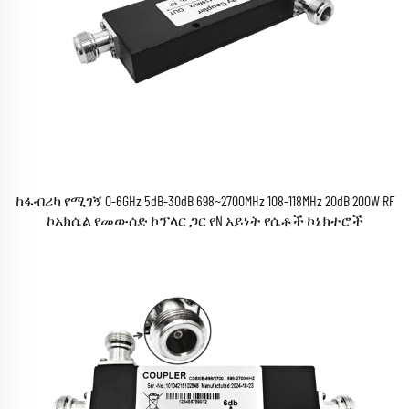
ከፋብሪካ የሚገኝ 0-6GHz 5dB-30dB 698~2700MHz 108-118MHz 20dB 200W RF
ኮአክሴል የመውሰድ ኮፕላር ጋር የN አይነት የሴቶች ኮኔክተሮች