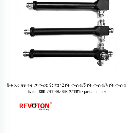
N-አንድ ክዋቸት ፓውዐር Splitter 2 የት ውስብ/3 የት ውስብ/4 የት ውስብ
divider 800-2200MHz 698-2700Mhz jack amplifier