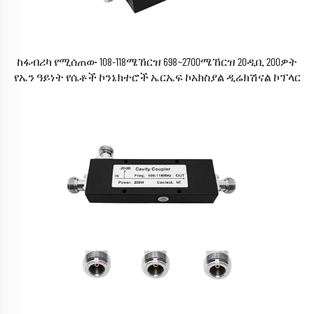
ከፋብሪካ የሚሰጠው 108-118ሜኸርዝ 698~2700ሜኸርዝ 20ዲቢ 200ዎት
የኤን ዓይነት የሴቶች ኮንኔክተሮች ኤርኤፍ ኮአክስያል ዲሬክሽናል ኮፕላር