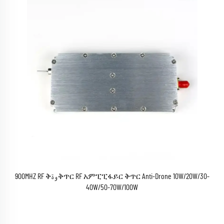
900MHZ RF ቅوة ቅጥር RF አምፒፒፋይር ቅጥር Anti-Drone 10W/20W/30-
40W/50-70W/100W