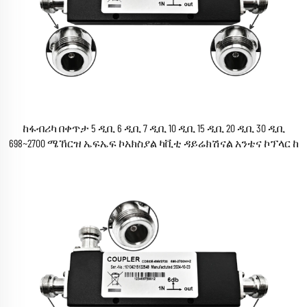
ከፋብሪካ በቀጥታ 5 ዲቢ 6 ዲቢ 7 ዲቢ 10 ዲቢ 15 ዲቢ 20 ዲቢ 30 ዲቢ
698~2700 ሜኸርዝ ኤፍኤፍ ኮአክስያል ካቪቲ ዳይሬክሽናል አንቴና ኮፕላር ከ
N ቅንጣብ የሴቶች ኮነክተሮች ጋር