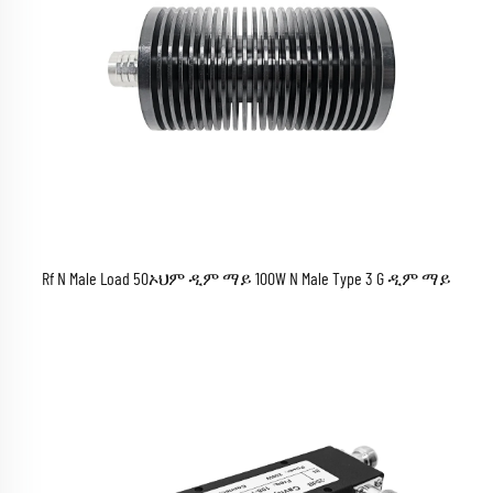
Rf N Male Load 50ኦህም ዲም ማይ 100W N Male Type 3 G ዲም ማይ