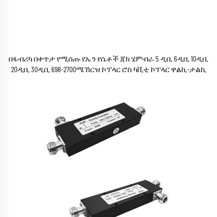
በፋብሪካ በቀጥታ የሚሰጡ የኤን የሴቶች ጃክ ሄምብራ 5 ዲቢ 6ዲቢ 10ዲቢ
20ዲቢ 30ዲቢ 698-2700ሜኸርዝ ኮፕላር ሮስ ካቪቲ ኮፕላር ዋልኪ-ታልኪ
ሮስ ሰኢ