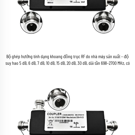
Bộ ghép hướng tính dạng khoang đồng trục RF do nhà máy sản xuất – độ
suy hao 5 dB, 6 dB, 7 dB, 10 dB, 15 dB, 20 dB, 30 dB, dải tần 698–2700 MHz, có
đầu nối kiểu N cái