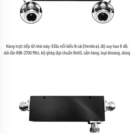
Hàng trực tiếp từ nhà máy: Đầu nối kiểu N cái (Hembra), độ suy hao 6 dB,
dải tần 698–2700 MHz, bộ ghép đạt chuẩn RoHS, sẵn hàng, loại khoang, dùng
cho bộ đàm, đạt chuẩn RoHS và CE