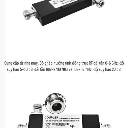
Cung cấp từ nhà máy: Bộ ghép hướng tính đồng trục RF dải tần 0–6 GHz, độ
suy hao 5–30 dB, dải tần 698–2700 MHz và 108–118 MHz, độ suy hao 20 dB,
công suất 200 W, có đầu nối loại N cái