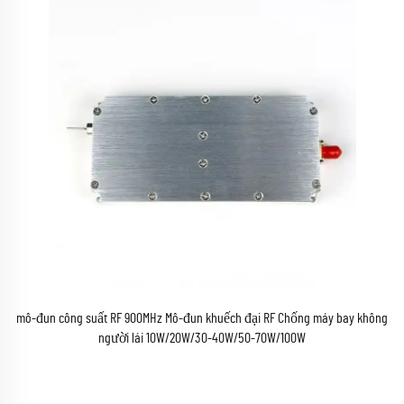
mô-đun công suất RF 900MHz Mô-đun khuếch đại RF Chống máy bay không
người lái 10W/20W/30-40W/50-70W/100W