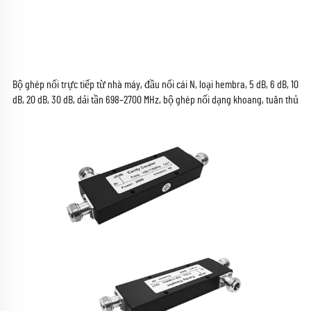
Bộ ghép nối trực tiếp từ nhà máy, đầu nối cái N, loại hembra, 5 dB, 6 dB, 10
dB, 20 dB, 30 dB, dải tần 698–2700 MHz, bộ ghép nối dạng khoang, tuân thủ
RoHS, dùng cho bộ đàm, chứng nhận RoHS và CE