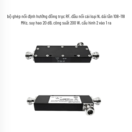
bộ ghép nối định hướng đồng trục RF, đầu nối cái loại N, dải tần 108–118
MHz, suy hao 20 dB, công suất 200 W, cấu hình 2 vào 1 ra