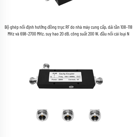
Bộ ghép nối định hướng đồng trục RF do nhà máy cung cấp, dải tần 108–118
MHz và 698–2700 MHz, suy hao 20 dB, công suất 200 W, đầu nối cái loại N