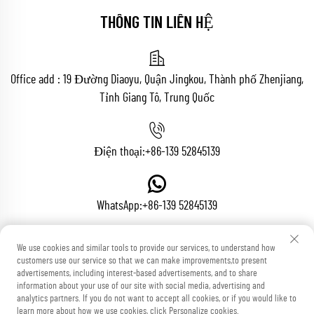
THÔNG TIN LIÊN HỆ
Office add : 19 Đường Diaoyu, Quận Jingkou, Thành phố Zhenjiang,
Tỉnh Giang Tô, Trung Quốc
Điện thoại:
+86-139 52845139
WhatsApp:
+86-139 52845139
We use cookies and similar tools to provide our services, to understand how
Email:
[email protected]
customers use our service so that we can make improvements,to present
advertisements, including interest-based advertisements, and to share
information about your use of our site with social media, advertising and
analytics partners. If you do not want to accept all cookies, or if you would like to
learn more about how we use cookies, click Personalize cookies.