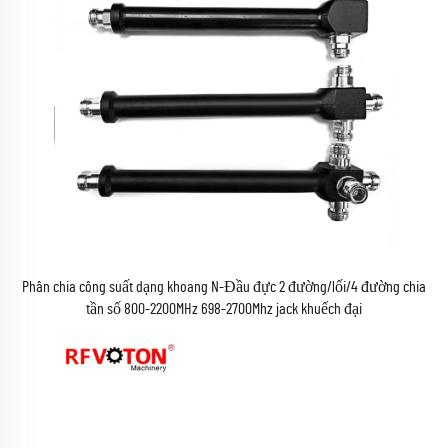
Phân chia công suất dạng khoang N-Đầu đực 2 đường/lối/4 đường chia
tần số 800-2200MHz 698-2700Mhz jack khuếch đại