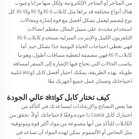
من المتاجر أو المتاجر الإلكترونية، ولكل منها مزايا وعيوب.
هناك أنواع مختلفة قد تراها مثل كابلات RG-6 وRG-11 وRG-59. كل
نوع مُصمم ليعمل بشكل أفضل مع قوة إشارة ومجالات
استخدام محددة. على سبيل المثال، معظم اتصالات
التلفزيون الكيبل والإنترنت المنزلية تستخدم كابلات RG-6.
فهي تغطي احتياجات الحياة اليومية جدًا بشكل جيد. أما
كابلات RG-11 فهي مصممة لتغطية مسافات أطول، وهو ما
يناسب الحالات التي تحتاج فيها الإشارة إلى السفر لمسافة
طويلة. بهذه الطريقة، يمكنك اختيار أفضل كابل كوaksi لتلبية
احتياجاتك وضمان عمل جميع أجهزتك معًا.
كيف تختار كابل كوaksi عالي الجودة
هنا بعض النصائح والإرشادات لمساعدتك في التأكد من
اختيارك كابل Coaxial ذا جودة وفقًا لاحتياجاتك. أولاً، تحقق من
الكابلات للتأكد من أنها مصنوعة من مواد أكثر قوة وموثوقية
مثل النحاس أو الألمنيوم. يمكن لهذه المواد أن تساعد في