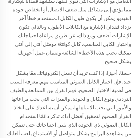
التعامل مع الإشارات التي تنوي نقلها، ستشهد فقدانًا للإشارة،
مما يؤدي إلى مشاكل مثل ضعف الاتصال أو انخفاض جودة
الفيديو. يمكن أن يكون طول الكابل المستخدم خطأ آخر.
يزداد فقدان الإشارة مع الكابلات الأطول، وبالتالي تكون
الإشارات أضعف. ومع ذلك، عن طريق مراعاة احتياجاتك
واختيار الكابل المناسب،
كابل كوaksi موصّل أنثى إلى أنثى
يمكنك تجنب هذه الأخطاء الشائعة وضمان عمل أجهزتك
بشكل صحيح.
حسنًا، أخيرًا، إذا كنت تريد أن تعمل إلكترونياتك معًا بشكل
جيد، فإن اختيار الكابل الضوئي المناسب مهم. معرفة السبب
في أهمية الاختيار الصحيح، فهم الفرق بين الممانعة والطيف
الترددي ونوع الكابل والجودة، والميزات التي يجب مراعاتها
والأمور التي يجب الانتباه لها، يمكن أن يساعدك على اتخاذ
القرار الصحيح. لتحقيق أفضل أداء، تذكر دائمًا استخدام
الكابل الضوئي ذي الجودة الذي يلبي احتياجاتك حتى تتمكن
من مشاهدة البرامج بشكل متواصل أو الاستمتاع بلعب ألعابك