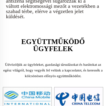
antszena segítségével sugározzák ki a
váltott elektromossági mezőt a vezetékben a
szabad térbe, elérve a végzetlen jelet
küldését.
EGYÜTTMŰKÖDŐ
ÜGYFELEK
Üdvözöljük az ügyfeleket, gazdasági társulásokat és barátokat az
egész világról, hogy vegyék fel velünk a kapcsolatot, és keressék a
kölcsönösen előnyös együttműködést.