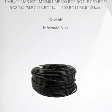
LMR240 LMR300 RG6 RG11 RG59 RG58
Kisebb jelevesztés, szél
13 RG214 lmr100 RG11 RG6 1/2 kábel
r
További
információ >>