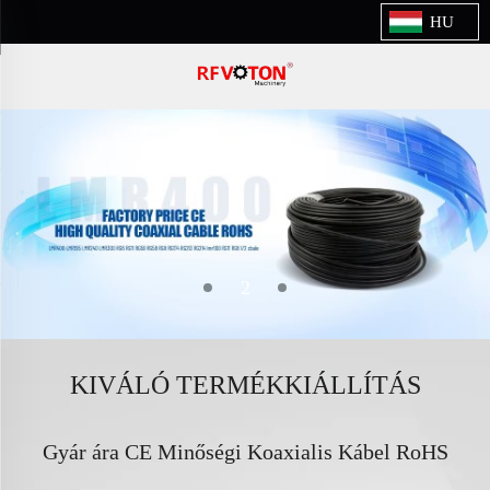
HU
3
KIVÁLÓ TERMÉKKIÁLLÍTÁS
 Minőségi Koaxialis Kábel RoHS
RF koaxialis k
szabványokkal