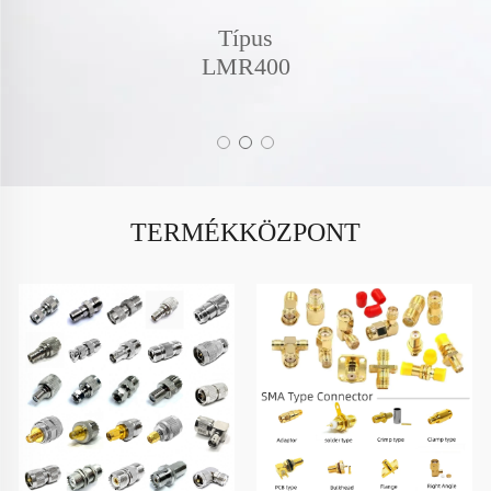
Típus
LMR400
SMA-től SM
TERMÉKKÖZPONT