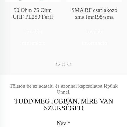
50 Ohm 75 Ohm
SMA RF csatlakozó
UHF PL259 Férfi
sma lmr195/sma
SO239 Női N-Fém
RG142/sma
SMA TNC BNC FME
RG214/sma 047/sma
További
További
F UHF PL259 SO239
RG393/sma 174/sma
információ
információ
Jack Plug Adapter Rf
RG316/sma
Csatlakozó
RG141/sma
RG178/sma 086/sma
lmr400
Töltsön be az adatait, és azonnal kapcsolatba lépünk
Önnel.
TUDD MEG JOBBAN, MIRE VAN
SZÜKSÉGED
Név *