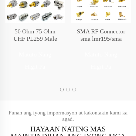
50 Ohm 75 Ohm
SMA RF Connector
UHF PL259 Male
sma lmr195/sma
SO239 Female To N
RG142/sma
Female SMA TNC
RG214/sma 047/sma
Matuto Nang
Matuto Nang
BNC FME F UHF
RG393/sma 174/sma
Higit Pa
Higit Pa
PL259 SO239 Jack
RG316/sma
Plug Adapter Rf
RG141/sma
Connector
RG178/sma 086/sma
lmr400
Punan ang iyong impormasyon at kakontakin kami ka
agad.
HAYAAN NATING MAS