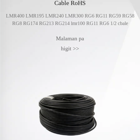
Cable RoHS
LMR400 LMR195 LMR240 LMR300 RG6 RG11 RG59 RG58
,,MCX,TS9,NEX-
Mas
RG8 RG174 RG213 RG214 lmr100 RG11 RG6 1/2 cbale
fre
Malaman pa
higit >>