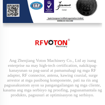
Ang Zhenjiang Voton Machinery Co., Ltd ay isang
enterprise na may high-tech certification, nakikipag-
kanayunan sa pag-aaral at pamamahagi ng mga RF
adapter, RF connector, antena, kawing coaxial, surge
arrestor at mga pasibong komponente, pati na rin ang
pagsasakustom ayon sa pangangailangan ng mga cliente,
kasama ang mga serbisyo ng proofing, pagsasamantala ng
produkto, pagsusuri at optimisasyon ng serbisyo.