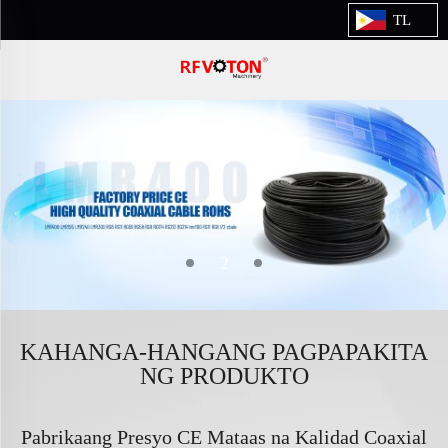
TL
3
KAHANGA-HANGANG PAGPAPAKITA
NG PRODUKTO
Pabrikaang Presyo CE Mataas na Kalidad Coaxial
Mg